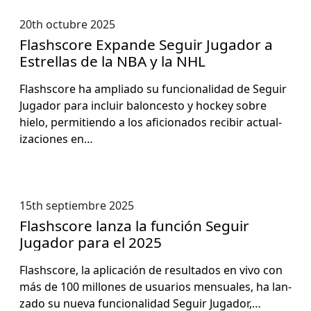
20th octubre 2025
Flashscore Expande Seguir Jugador a
Estrellas de la NBA y la NHL
Flash­score ha ampli­a­do su fun­cional­i­dad de Seguir
Jugador para incluir balon­ces­to y hock­ey sobre
hielo, per­mi­tien­do a los afi­ciona­dos recibir actu­al­
iza­ciones en…
15th septiembre 2025
Flashscore lanza la función Seguir
Jugador para el 2025
Flash­score, la apli­cación de resul­ta­dos en vivo con
más de 100 mil­lones de usuar­ios men­su­ales, ha lan­
za­do su nue­va fun­cional­i­dad Seguir Jugador,…