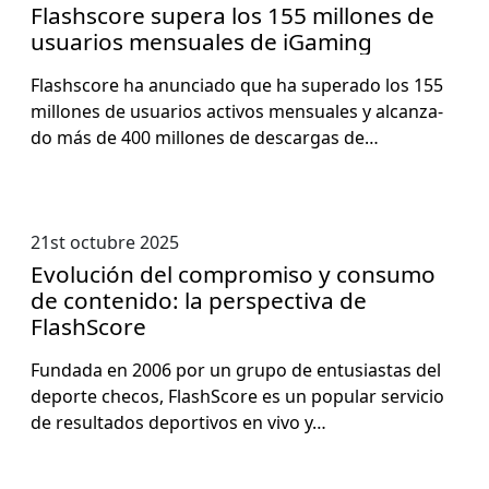
Flashscore supera los 155 millones de
usuarios mensuales de iGaming
Flash­score ha anun­ci­a­do que ha super­a­do los 155
mil­lones de usuar­ios activos men­su­ales y alcan­za­
do más de 400 mil­lones de descar­gas de…
21st octubre 2025
Evolución del compromiso y consumo
de contenido: la perspectiva de
FlashScore
Fun­da­da en 2006 por un grupo de entu­si­as­tas del
deporte checos, Flash­Score es un pop­u­lar ser­vi­cio
de resul­ta­dos deportivos en vivo y…