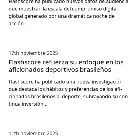
Flash­score ha pub­li­ca­do nuevos datos de audi­en­cia
que mues­tran la escala del com­pro­miso dig­i­tal
glob­al gen­er­a­do por una dramáti­ca noche de
acción…
17th noviembre 2025
Flashscore refuerza su enfoque en los
aficionados deportivos brasileños
Flash­score ha pub­li­ca­do una nue­va inves­ti­gación
que desta­ca los hábitos y pref­er­en­cias de los afi­
ciona­dos brasileños al deporte, sub­rayan­do su con­
tin­ua inver­sión…
11th noviembre 2025