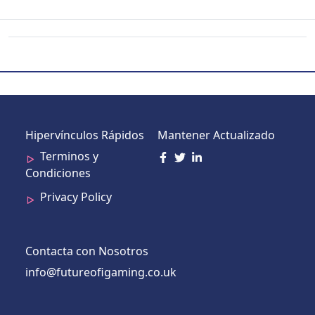
Hipervínculos Rápidos
Mantener Actualizado
Terminos y
Condiciones
Privacy Policy
Contacta con Nosotros
info@futureofigaming.co.uk