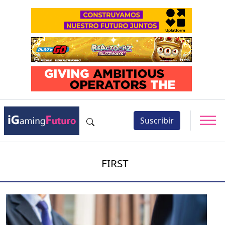
Suscribir
FIRST