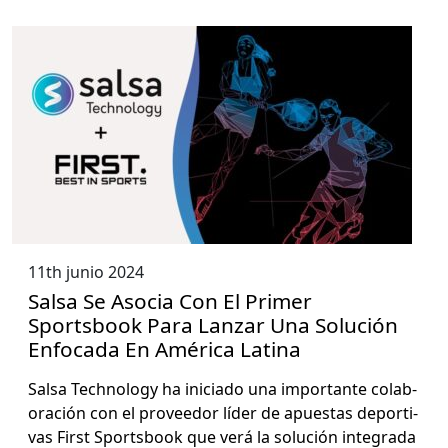
11th junio 2024
Salsa Se Asocia Con El Primer
Sportsbook Para Lanzar Una Solución
Enfocada En América Latina
Sal­sa Tech­nol­o­gy ha ini­ci­a­do una impor­tante colab­
o­ración con el provee­dor líder de apues­tas deporti­
vas First Sports­book que verá la solu­ción integra­da