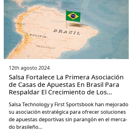
12th agosto 2024
Salsa Fortalece La Primera Asociación
de Casas de Apuestas En Brasil Para
Respaldar El Crecimiento de Los
Clientes
Sal­sa Tech­nol­o­gy y First Sports­book han mejo­ra­do
su aso­ciación estratég­i­ca para ofre­cer solu­ciones
de apues­tas deporti­vas sin parangón en el mer­ca­
do brasileño…