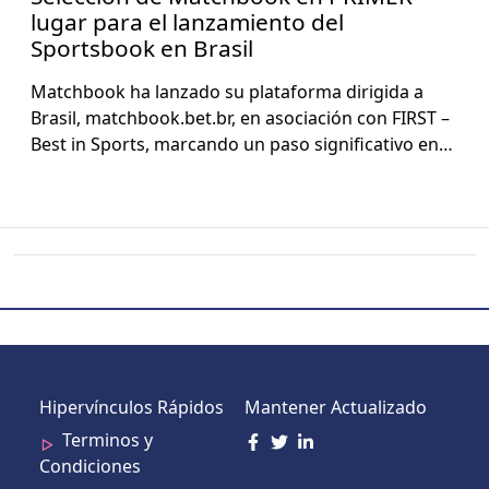
lugar para el lanzamiento del
Sportsbook en Brasil
Match­book ha lan­za­do su platafor­ma dirigi­da a
Brasil, matchbook.bet.br, en aso­ciación con FIRST –
Best in Sports, mar­can­do un paso sig­ni­fica­ti­vo en…
Hipervínculos Rápidos
Mantener Actualizado
Terminos y
Condiciones