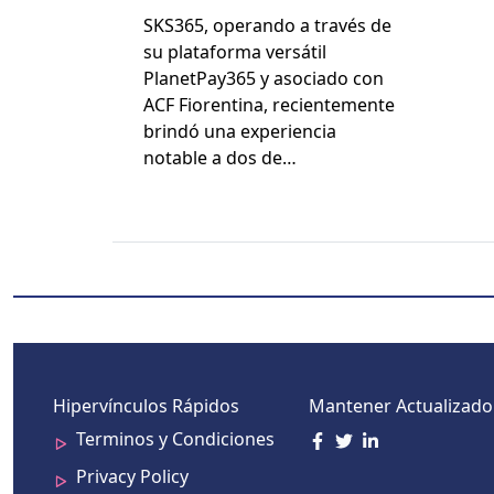
Oportunidad única En
SKS365, operan­do a través de
El Centro De
su platafor­ma ver­sátil
Entrenamiento
PlanetPay365 y aso­ci­a­do con
Fiorentina de Viola
ACF Fiorenti­na, recien­te­mente
Park
brindó una expe­ri­en­cia
notable a dos de…
Hipervínculos Rápidos
Mantener Actualizado
Terminos y Condiciones
Privacy Policy