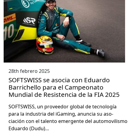
28th febrero 2025
SOFTSWISS se asocia con Eduardo
Barrichello para el Campeonato
Mundial de Resistencia de la FIA 2025
SOFTSWISS, un provee­dor glob­al de tec­nología
para la indus­tria del iGam­ing, anun­cia su aso­
ciación con el tal­en­to emer­gente del auto­movil­is­mo
Eduar­do (Dudu)…