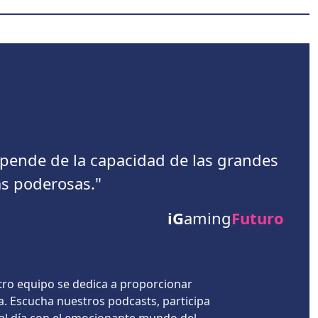
depende de la capacidad de las grandes
s poderosas."
iG
aming
Futuro
tro equipo se dedica a proporcionar
a. Escucha nuestros podcasts, participa
 al día con el emocionante mundo del