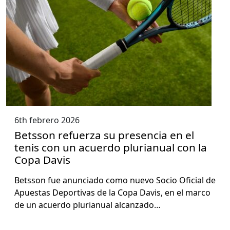
6th febrero 2026
Betsson refuerza su presencia en el
tenis con un acuerdo plurianual con la
Copa Davis
Bets­son fue anun­ci­a­do como nue­vo Socio Ofi­cial de
Apues­tas Deporti­vas de la Copa Davis, en el mar­co
de un acuer­do pluri­an­u­al alcan­za­do…