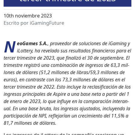
10th noviembre 2023
Escrito por iGamingFuture
N
eoGames S.A.
, provee­dor de solu­ciones de iGam­ing y
iLot­tery, ha rev­e­la­do sus resul­ta­dos financieros para el
ter­cer trimestre de 2023, que final­izó el 30 de sep­tiem­bre. El
trimestre reg­istró una com­bi­nación de ingre­sos de 63,3 mil­
lones de dólares (51,2 mil­lones de libras/59,3 mil­lones de
euros), en con­traste con los 73,3 mil­lones de dólares en el
ter­cer trimestre de 2022. Esto incluye la reclasi­fi­cación de los
ingre­sos prin­ci­pales de Aspire a una base neta a par­tir del 1
de enero de 2023, lo que influye en la com­para­ción inter­an­
u­al. En una base bru­ta, los ingre­sos ajus­ta­dos, incluyen­do la
par­tic­i­pación de NPI, refle­jarían un crec­imien­to del 11,5% a
81,7 mil­lones de dólares.
Los ingre­sos de iLot­tery de la com­pañía crecieron un