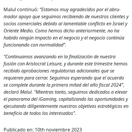
Malul con­tin­uó:
“Esta­mos muy agrade­ci­dos por el abru­
mador apoyo que seguimos reci­bi­en­do de nue­stros clientes y
socios com­er­ciales debido al lam­en­ta­ble con­flic­to en Israel y
Ori­ente Medio. Como hemos dicho ante­ri­or­mente, no ha
habido ningún impacto en el nego­cio y el nego­cio con­tinúa
fun­cio­nan­do con nor­mal­i­dad”.
“Con­tin­u­amos avan­zan­do en la final­ización de nues­tra
fusión con Aris­to­crat Leisure, y durante este trimestre hemos
recibido aproba­ciones reg­u­la­to­rias adi­cionales que se
requieren para cer­rar. Seguimos esperan­do que el acuer­do
se com­plete durante la primera mitad del año fis­cal 2024”,
declaró Malul. “Mien­tras tan­to, seguimos ded­i­ca­dos a ele­var
el panora­ma del iGam­ing, cap­i­tal­izan­do las opor­tu­nidades y
eje­cu­tan­do dili­gen­te­mente nue­stros obje­tivos estratégi­cos en
ben­efi­cio de todos los intere­sa­dos”.
Publicado en:
10th noviembre 2023