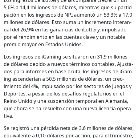
5,6% a 14,4 mil­lones de dólares, mien­tras que su par­tic­i­
pación en los ingre­sos de NPI aumen­tó un 53,3% a 17,0
mil­lones de dólares. Esto suma un incre­men­to inter­an­
u­al del 26,9% en las ganan­cias de iLot­tery, impul­sa­do
por el rendimien­to en las cuen­tas clave y un notable
pre­mio may­or en Esta­dos Unidos.
Los ingre­sos de iGam­ing se situ­aron en 31,9 mil­lones
de dólares debido a nuevos tér­mi­nos con­ta­bles. Ajus­ta­
dos para informes en base bru­ta, los ingre­sos de iGam­
ing ascen­derían a 50,5 mil­lones de dólares, un crec­
imien­to del 4%, impul­sa­do por los sec­tores de Jue­gos y
Deportes, a pesar de los desafíos reg­u­la­to­rios en el
Reino Unido y una sus­pen­sión tem­po­ral en Ale­ma­nia,
que aho­ra se ha resuel­to con una nue­va licen­cia oper­a­
ti­va.
Se reg­istró una pér­di­da neta de 3,6 mil­lones de dólares,
equiv­a­lente a 0,10 dólares por acción, para el trimestre,