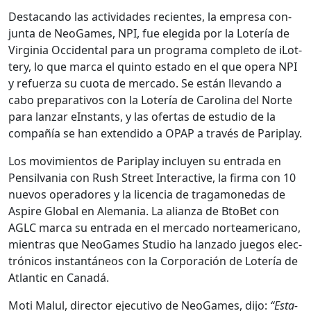
Desta­can­do las activi­dades recientes, la empre­sa con­
jun­ta de NeoGames, NPI, fue elegi­da por la Lotería de
Vir­ginia Occi­den­tal para un pro­gra­ma com­ple­to de iLot­
tery, lo que mar­ca el quin­to esta­do en el que opera NPI
y refuerza su cuo­ta de mer­ca­do. Se están lle­van­do a
cabo prepar­a­tivos con la Lotería de Car­oli­na del Norte
para lan­zar eIn­stants, y las ofer­tas de estu­dio de la
com­pañía se han exten­di­do a OPAP a través de Pariplay.
Los movimien­tos de Pariplay incluyen su entra­da en
Pen­sil­va­nia con Rush Street Inter­ac­tive, la fir­ma con 10
nuevos oper­adores y la licen­cia de trag­a­monedas de
Aspire Glob­al en Ale­ma­nia. La alian­za de Bto­Bet con
AGLC mar­ca su entra­da en el mer­ca­do norteam­er­i­cano,
mien­tras que NeoGames Stu­dio ha lan­za­do jue­gos elec­
tróni­cos instan­tá­neos con la Cor­po­ración de Lotería de
Atlantic en Canadá.
Moti Malul, direc­tor ejec­u­ti­vo de NeoGames, dijo:
“Esta­