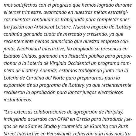
mos sat­is­fe­chos con el pro­gre­so que hemos logra­do durante
el ter­cer trimestre, avan­zan­do en nues­tras metas estratég­i­
cas mien­tras con­tin­u­amos tra­ba­jan­do para com­ple­tar nues­
tra fusión con Aris­to­crat Leisure. Nue­stro nego­cio de iLot­tery
con­tinúa ganan­do cuo­ta de mer­ca­do y cre­cien­do, ya que
recien­te­mente hemos anun­ci­a­do que nues­tra empre­sa con­
jun­ta, NeoPol­lard Inter­ac­tive, ha ampli­a­do su pres­en­cia en
Esta­dos Unidos, ganan­do una lic­itación públi­ca para pro­por­
cionar a la Lotería de Vir­ginia Occi­den­tal un pro­gra­ma com­
ple­to de iLot­tery. Además, esta­mos tra­ba­jan­do jun­to con la
Lotería de Car­oli­na del Norte para prepararnos para la
expan­sión de su pro­gra­ma de iLot­tery, ya que recien­te­mente
reci­bieron la aprobación para lan­zar jue­gos elec­tróni­cos
instan­tá­neos.
“Las exten­sas colab­o­ra­ciones de agre­gación de Pariplay,
incluyen­do acuer­dos con OPAP en Gre­cia para intro­ducir jue­
gos de NeoGames Stu­dio y con­tenido de iGam­ing con Rush
Street Inter­ac­tive en Pen­sil­va­nia, refuerzan aún más nues­tra