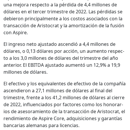
una mejo­ra respec­to a la pér­di­da de 4,4 mil­lones de
dólares en el ter­cer trimestre de 2022. Las pér­di­das se
debieron prin­ci­pal­mente a los cos­tos aso­ci­a­dos con la
transac­ción de Aris­to­crat y la amor­ti­zación de la fusión
con Aspire.
El ingre­so neto ajus­ta­do ascendió a 4,4 mil­lones de
dólares, o 0,13 dólares por acción, un aumen­to respec­
to a los 3,0 mil­lones de dólares del trimestre del año
ante­ri­or. El EBITDA ajus­ta­do aumen­tó un 12,9% a 19,9
mil­lones de dólares.
El efec­ti­vo y los equiv­a­lentes de efec­ti­vo de la com­pañía
ascendieron a 27,1 mil­lones de dólares al final del
trimestre, frente a los 41,2 mil­lones de dólares al cierre
de 2022, influ­en­ci­a­dos por fac­tores como los hon­o­rar­
ios de aseso­ramien­to de la transac­ción de Aris­to­crat, el
rendimien­to de Aspire Core, adquisi­ciones y garan­tías
ban­car­ias ale­m­anas para licen­cias.