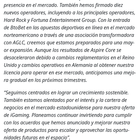
pres­en­cia en el mer­ca­do. Tam­bién hemos fir­ma­do diez
nuevos oper­adores, incluyen­do a los prin­ci­pales oper­adores,
Hard Rock y For­tu­na Enter­tain­ment Group. Con la entra­da
de Bto­Bet en las apues­tas deporti­vas en línea en el mer­ca­do
norteam­er­i­cano a través de una aso­ciación trans­for­mado­ra
con AGLC, creemos que esta­mos prepara­dos para una may­
or expan­sión. Aunque los resul­ta­dos de Aspire Core se
desacel­er­aron debido a cam­bios reglamen­tar­ios en el Reino
Unido y cam­bios oper­a­tivos en Ale­ma­nia al obten­er nues­tra
licen­cia para oper­ar en ese mer­ca­do, antic­i­pamos una mejo­
ra grad­ual en los próx­i­mos trimestres.
“Seguimos cen­tra­dos en lograr un crec­imien­to sostenible.
Tam­bién esta­mos alen­ta­dos por el interés y la cartera de
nego­cios en el mer­ca­do esta­dounidense para nues­tra ofer­ta
de iGam­ing. Planeamos con­tin­uar invir­tien­do para cumplir
con los acuer­dos que hemos anun­ci­a­do y mejo­rar nues­tra
ofer­ta de pro­duc­tos para escalar y aprovechar las opor­tu­
nidades futuras en el espa­cio”.