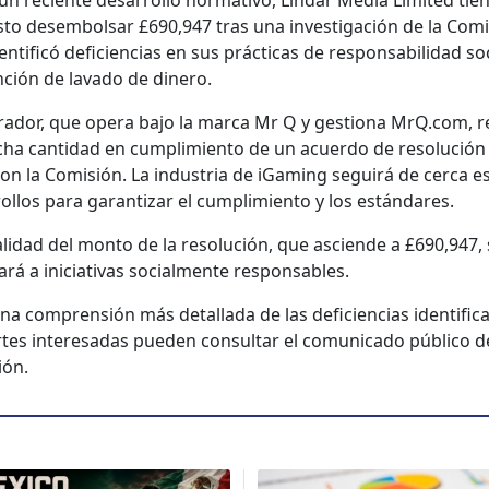
un reciente desar­rol­lo nor­ma­ti­vo, Lin­dar Media Lim­it­ed tie
s­to desem­bol­sar £690,947 tras una inves­ti­gación de la Com
n­ti­ficó defi­cien­cias en sus prác­ti­cas de respon­s­abil­i­dad so
n­ción de lava­do de dinero.
r­ador, que opera bajo la mar­ca Mr Q y ges­tiona MrQ.com, r
icha can­ti­dad en cumplim­ien­to de un acuer­do de res­olu­ción
con la Comisión. La indus­tria de iGam­ing seguirá de cer­ca e
ol­los para garan­ti­zar el cumplim­ien­to y los están­dares.
al­i­dad del mon­to de la res­olu­ción, que asciende a £690,947,
nará a ini­cia­ti­vas social­mente respon­s­ables.
a com­pren­sión más detal­la­da de las defi­cien­cias iden­ti­fi­c
rtes intere­sadas pueden con­sul­tar el comu­ni­ca­do públi­co d
ión.