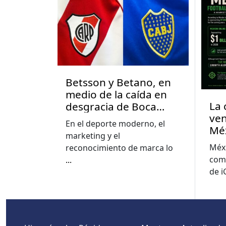
Betsson y Betano, en
medio de la caída en
La 
desgracia de Boca
ven
Juniors y River Plate en
En el deporte moderno, el
Mé
Argentina
marketing y el
Méxi
reconocimiento de marca lo
com
...
de 