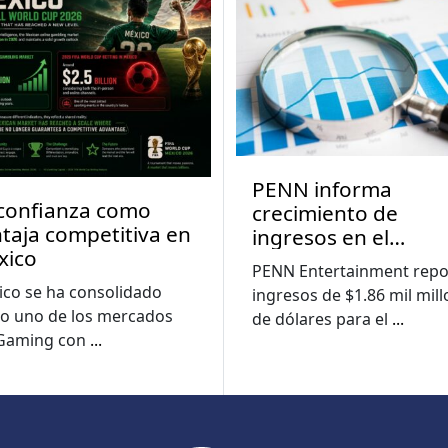
PENN informa
confianza como
crecimiento de
taja competitiva en
ingresos en el
xico
segundo trimestre 
PENN Entertainment repo
medida que las
co se ha consolidado
ingresos de $1.86 mil mil
pérdidas digitales s
o uno de los mercados
de dólares para el
...
reducen
iGaming con
...