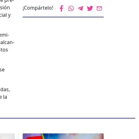
ne pre­
isión
¡Compártelo!
cial y
emi­
 alcan­
stos
 se
adas,
e la