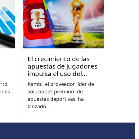
El crecimiento de las
apuestas de jugadores
impulsa el uso del
a
constructor de
rtó
Kambi, el proveedor líder de
apuestas a nuevos
lones
soluciones premium de
e
niveles, muestra el
apuestas deportivas, ha
informe de la Copa del
lanzado
...
Mundo de Kambi