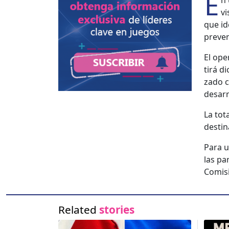
E
n 
vi
que ide
pre­ve
El ope
tirá d
za­do 
desar­r
La tot
des­ti­
Para un
las pa
Comis
Related
stories