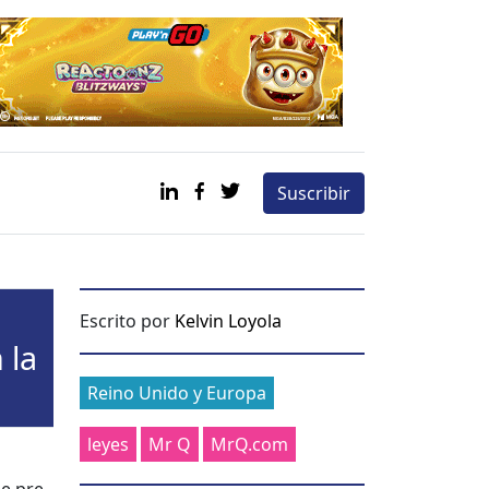
Suscribir
Escrito por
Kelvin Loyola
 la
Categories
Reino Unido y Europa
leyes
Mr Q
MrQ.com