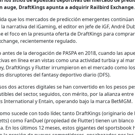
n los sitios de apues­tas deporti­vas del mer­ca­do de predic
n auge, DraftK­ings apun­ta a adquirir Rail­bird Exchange
.
­da que los mer­ca­dos de predic­ción emer­gentes con­tinúan
la nar­ra­ti­va del iGam­ing, el edi­tor en jefe de iGF, André Du
ne el foco en la pre­sun­ta ofer­ta de DraftK­ings para com­prar
xchange, recien­te­mente reg­u­la­do.
antes de la dero­gación de PASPA en 2018, cuan­do las apue
i­vas en línea eran vis­tas como una activi­dad tur­bia y al mar
ley, DraftK­ings y Flut­ter irrumpieron en el mer­ca­do como lo
 dis­rup­tores del fan­ta­sy deporti­vo diario (DFS).
sos dos actores dig­i­tales se han con­ver­tido en los pesos pe
utibles del sec­tor, segui­dos, con méri­to, por la alian­za ent
s Inter­na­tion­al y Entain, operan­do bajo la mar­ca Bet­MGM.
omo sucede con todo líder, tan­to DraftK­ings (orig­i­nario de
setts) como Fan­Du­el (propiedad de Flut­ter) tienen un blan­co
da. En los últi­mos 12 meses, estos gigantes del sports­book 