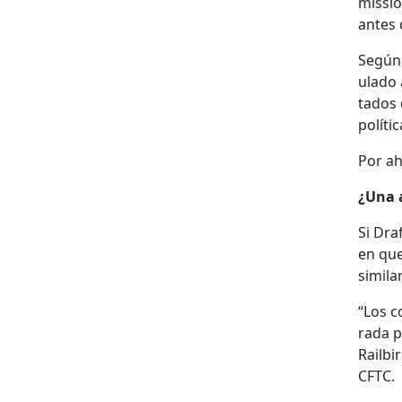
mis­si
antes 
Según 
u­la­do
ta­dos
políti­
Por ah
¿Una a
Si Draf
en que
sim­i­l
“Los c
ra­da 
Rail­b
CFTC.