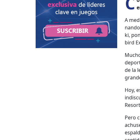
C
o
e
A medi
nan­do 
ki, po
bird E
Mucho 
deport
de la 
grandes
Hoy, e
indis­c
Resort
Pero c
a­chu­
espal­