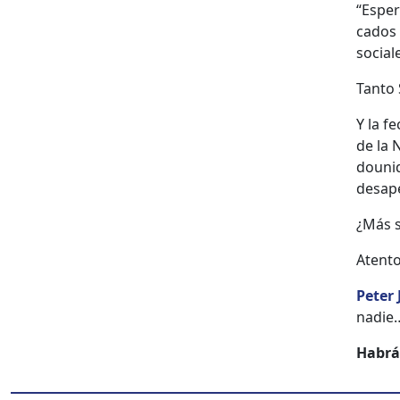
“Esper
ca­dos
sociale
Tan­to
Y la fe
de la 
dounid
desape
¿Más s
Aten­to
Peter 
nadie…
Habrá 