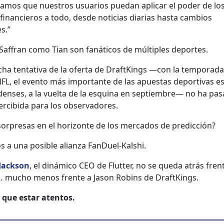
­amos que nue­stros usuar­ios puedan aplicar el poder de lo
 financieros a todo, des­de noti­cias diarias has­ta cam­bios
s.”
 Saf­fran como Tian son fanáti­cos de múlti­ples deportes.
cha ten­ta­ti­va de la ofer­ta de DraftK­ings —con la tem­po­ra­d
NFL, el even­to más impor­tante de las apues­tas deporti­vas es
ens­es, a la vuelta de la esquina en sep­tiem­bre— no ha pas
rcibi­da para los obser­vadores.
or­pre­sas en el hor­i­zonte de los mer­ca­dos de predic­ción?
s a una posi­ble alian­za Fan­Du­el-Kalshi.
Jack­son
, el dinámi­co CEO de Flut­ter, no se que­da atrás fren
 mucho menos frente a Jason Robins de DraftK­ings.
que estar aten­tos.