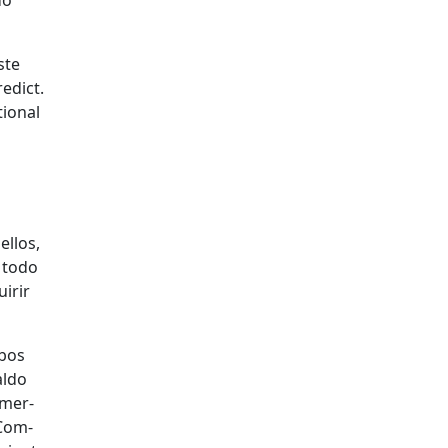
do
ste
e­dict.
ion­al
ellos,
r todo
uirir
mbos
l­do
 mer­
 Com­