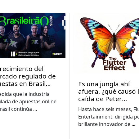
crecimiento del
rcado regulado de
estas en Brasil
Es una jungla ahí
pulsa una mayor
afuera, ¿qué causó 
dida que la industria
cación sobre las
caída de Peter
lada de apuestas online
tas
Jackson?
rasil continúa
...
Hasta hace seis meses, Fl
Entertainment, dirigida po
brillante innovador de
...