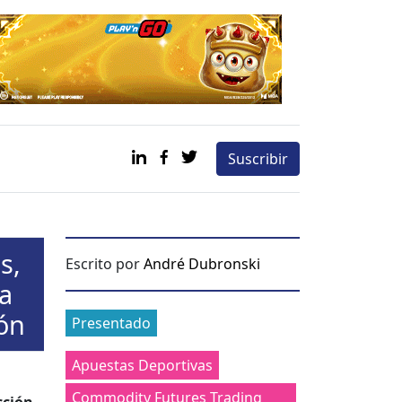
Suscribir
s,
Escrito por
André Dubronski
la
Categories
ión
Presentado
Apuestas Deportivas
Commodity Futures Trading