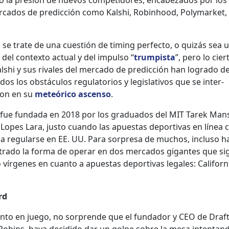
­do la pre­sión de nuevos com­peti­dores, encabeza­dos por los 
­ca­dos de predic­ción como Kalshi, Robin­hood, Poly­mar­ket,
z se trate de una cuestión de tim­ing per­fec­to, o quizás sea 
o del con­tex­to actu­al y del impul­so “
trump­ista
”, pero lo cier­
lshi y sus rivales del mer­ca­do de predic­ción han logra­do der
dos los obstácu­los reg­u­la­to­rios y leg­isla­tivos que se inter­
ron en su
meteóri­co ascen­so
.
 fue fun­da­da en 2018 por los grad­u­a­dos del MIT Tarek Man­
 Lopes Lara, jus­to cuan­do las apues­tas deporti­vas en línea
n a reg­u­larse en EE. UU. Para sor­pre­sa de muchos, inclu­so h
tra­do la for­ma de oper­ar en dos mer­ca­dos gigantes que s
 vír­genes en cuan­to a apues­tas deporti­vas legales: Cal­i­for­n
rd
n­to en juego, no sor­prende que el fun­dador y CEO de Draft