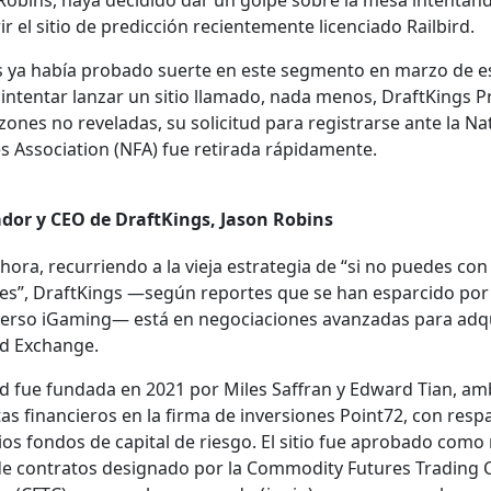
Robins, haya deci­di­do dar un golpe sobre la mesa inten­tan­
r el sitio de predic­ción recien­te­mente licen­ci­a­do Rail­bird.
 ya había proba­do suerte en este seg­men­to en mar­zo de e
inten­tar lan­zar un sitio lla­ma­do, nada menos, DraftK­ings Pr
ones no rev­e­ladas, su solic­i­tud para reg­is­trarse ante la Nat
 Asso­ci­a­tion (NFA) fue reti­ra­da ráp­i­da­mente.
dor y CEO de DraftK­ings, Jason Robins
o­ra, recur­rien­do a la vie­ja estrate­gia de “si no puedes con 
les”, DraftK­ings —según reportes que se han espar­ci­do po
­ver­so iGam­ing— está en nego­cia­ciones avan­zadas para adq
ird Exchange.
ird fue fun­da­da en 2021 por Miles Saf­fran y Edward Tian, a
­tas financieros en la fir­ma de inver­siones Point72, con respa
ios fon­dos de cap­i­tal de ries­go. El sitio fue aproba­do como
de con­tratos des­ig­na­do por la Com­mod­i­ty Futures Trad­ing