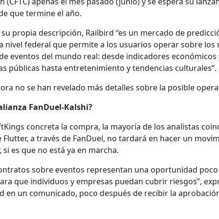
on (CFTC) ape­nas el mes pasa­do (junio) y se espera su lan­za­
de que ter­mine el año.
su propia descrip­ción, Rail­bird “es un mer­ca­do de predic­ci
 a niv­el fed­er­al que per­mite a los usuar­ios oper­ar sobre los 
 de even­tos del mun­do real: des­de indi­cadores económi­cos 
cas públi­cas has­ta entreten­imien­to y ten­den­cias cul­tur­ales”.
o­ra no se han rev­e­la­do más detalles sobre la posi­ble opera
lian­za Fan­Du­el-Kalshi?
tK­ings conc­re­ta la com­pra, la may­oría de los anal­is­tas coin
 Flut­ter, a través de Fan­Du­el, no tar­dará en hac­er un movim
ar, si es que no está ya en mar­cha.
on­tratos sobre even­tos rep­re­sen­tan una opor­tu­nidad poco
para que indi­vid­u­os y empre­sas puedan cubrir ries­gos”, ex
ird en un comu­ni­ca­do, poco después de recibir la aprobació