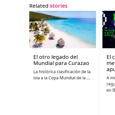
Related
stories
El otro legado del
El 
Mundial para Curazao
me
apu
La histórica clasificación de la
im
isla a la Copa Mundial de la
...
A me
edu
regu
cuo
en B