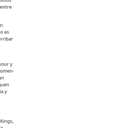
sitios
 entre
un
to es
­rib­ar
sour y
 comen­
an
iguen
ia y
K­ings,