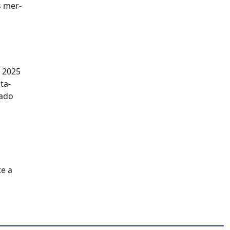
s mer­
a 2025
ta­
a­do
te a