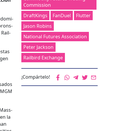
­ción
Commission
DraftKings
FanDuel
Flutter
 dom­i­
bron­s­
Jason Robins
 Rail­
National Futures Association
Peter Jackson
s­tas
Railbird Exchange
­gen
s
¡Compártelo!
sa­dos
re MGM
 Mass­
 en la
han