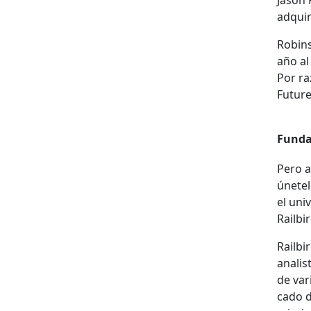
Jason 
adquiri
Robins
año al 
Por raz
Futures
Fun­da
Pero ah
únete­
el uni
Rail­b
Rail­b
anal­is
de var­
ca­do 