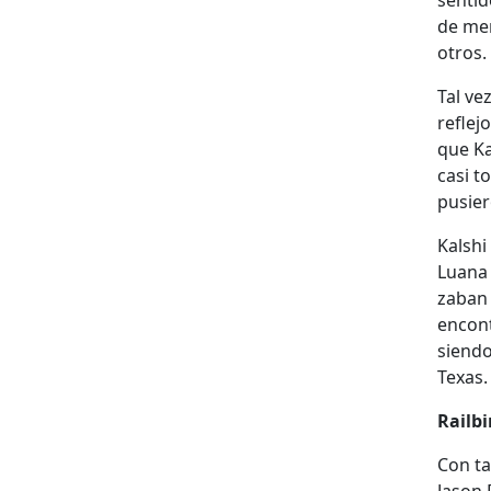
sen­ti
de mer
otros.
Tal ve
refle­j
que Ka
casi to
pusie
Kalshi
Lua­na
z­a­ba
encon­
sien­do
Texas.
Rail­bi
Con ta