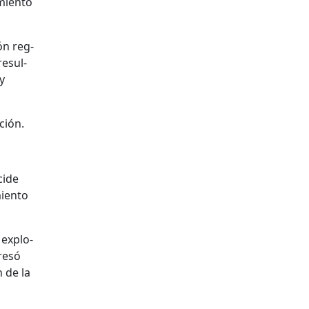
mien­to
ón reg­
resul­
y
ción.
­cide
ien­to
 explo­
presó
n de la