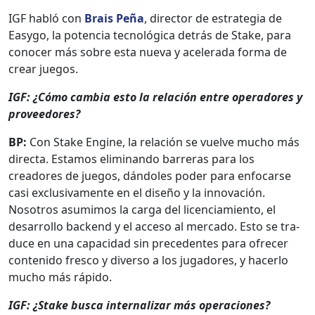
IGF habló con
Brais Peña
, direc­tor de estrate­gia de
Easy­go, la poten­cia tec­nológ­i­ca detrás de Stake, para
cono­cer más sobre esta nue­va y acel­er­a­da for­ma de
crear jue­gos.
IGF: ¿Cómo cam­bia esto la relación entre oper­adores y
provee­dores?
BP:
Con Stake Engine, la relación se vuelve mucho más
direc­ta. Esta­mos elim­i­nan­do bar­reras para los
creadores de jue­gos, dán­doles poder para enfo­carse
casi exclu­si­va­mente en el dis­eño y la inno­vación.
Nosotros asum­i­mos la car­ga del licen­ci­amien­to, el
desar­rol­lo back­end y el acce­so al mer­ca­do. Esto se tra­
duce en una capaci­dad sin prece­dentes para ofre­cer
con­tenido fres­co y diver­so a los jugadores, y hac­er­lo
mucho más rápi­do.
IGF: ¿Stake bus­ca inter­nalizar más opera­ciones?