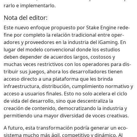
rar­lo e imple­men­tar­lo.
Nota del editor:
Este nue­vo enfoque prop­uesto por Stake Engine rede­
fine por com­ple­to la relación tradi­cional entre oper­
adores y provee­dores en la indus­tria del iGam­ing. En
lugar del mod­e­lo con­ven­cional donde los estu­dios
deben depen­der de acuer­dos lar­gos, cos­tosos y
muchas veces restric­tivos con los oper­adores para dis­
tribuir sus jue­gos, aho­ra los desar­rol­ladores tienen
acce­so direc­to a una platafor­ma que les brin­da
infraestruc­tura, dis­tribu­ción, cumplim­ien­to nor­ma­ti­vo y
acce­so a usuar­ios finales. Esto no solo acel­era el ciclo
de vida del desar­rol­lo, sino que descen­tral­iza la
creación de con­tenido, democ­ra­ti­zan­do la indus­tria y
per­mi­tien­do una may­or diver­si­dad de voces cre­ati­vas.
A futuro, esta trans­for­ma­ción podría gener­ar un eco­
sis­tema mucho más ágil, com­pet­i­ti­vo y dinámi­co. Al