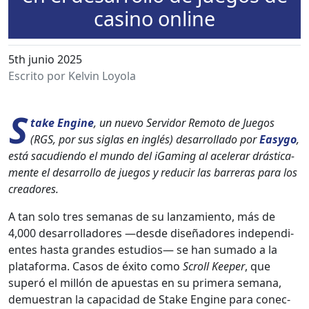
casino online
5th junio 2025
Escrito por Kelvin Loyola
S
take Engine
, un nue­vo Servi­dor Remo­to de Jue­gos
(RGS, por sus siglas en inglés) desar­rol­la­do por
Easy­go
,
está sacu­d­i­en­do el mun­do del iGam­ing al acel­er­ar drás­ti­ca­
mente el desar­rol­lo de jue­gos y reducir las bar­reras para los
creadores.
A tan solo tres sem­anas de su lan­za­mien­to, más de
4,000 desar­rol­ladores —des­de dis­eñadores inde­pen­di­
entes has­ta grandes estu­dios— se han suma­do a la
platafor­ma. Casos de éxi­to como
Scroll Keep­er
, que
superó el mil­lón de apues­tas en su primera sem­ana,
demues­tran la capaci­dad de Stake Engine para conec­