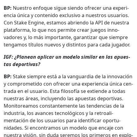
BP:
Nue­stro enfoque sigue sien­do ofre­cer una expe­ri­
en­cia úni­ca y con­tenido exclu­si­vo a nue­stros usuar­ios.
Con Stake Engine, esta­mos abrien­do la API de nues­tra
platafor­ma, lo que nos per­mite crear jue­gos inno­
vadores y, lo más impor­tante, garan­ti­zar que siem­pre
teng­amos títu­los nuevos y dis­tin­tos para cada jugador.
IGF: ¿Planean aplicar un mod­e­lo sim­i­lar en las apues­
tas deporti­vas?
BP:
Stake siem­pre está a la van­guardia de la inno­vación
y com­pro­meti­do con ofre­cer una expe­ri­en­cia úni­ca cen­
tra­da en el usuario. Esta filosofía se extiende a todas
nues­tras áreas, incluyen­do las apues­tas deporti­vas.
Mon­i­tore­amos con­stan­te­mente las ten­den­cias de la
indus­tria, los avances tec­nológi­cos y la retroal­i­
mentación de los usuar­ios para iden­ti­ficar opor­tu­
nidades. Si encon­tramos un mod­e­lo que enca­je con
nues­tra visión, sin duda ser­e­mos los primeros en explo­