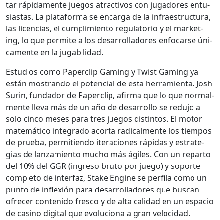
tar ráp­i­da­mente jue­gos atrac­tivos con jugadores entu­
si­as­tas. La platafor­ma se encar­ga de la infraestruc­tura,
las licen­cias, el cumplim­ien­to reg­u­la­to­rio y el mar­ket­
ing, lo que per­mite a los desar­rol­ladores enfo­carse úni­
ca­mente en la juga­bil­i­dad.
Estu­dios como Paper­clip Gam­ing y Twist Gam­ing ya
están mostran­do el poten­cial de esta her­ramien­ta. Josh
Surin, fun­dador de Paper­clip, afir­ma que lo que nor­mal­
mente lle­va más de un año de desar­rol­lo se redu­jo a
solo cin­co meses para tres jue­gos dis­tin­tos. El motor
matemáti­co inte­gra­do acor­ta rad­i­cal­mente los tiem­pos
de prue­ba, per­mi­tien­do itera­ciones ráp­i­das y estrate­
gias de lan­za­mien­to mucho más ágiles. Con un repar­to
del 10% del GGR (ingre­so bru­to por juego) y soporte
com­ple­to de inter­faz, Stake Engine se per­fi­la como un
pun­to de inflex­ión para desar­rol­ladores que bus­can
ofre­cer con­tenido fres­co y de alta cal­i­dad en un espa­cio
de casi­no dig­i­tal que evolu­ciona a gran veloci­dad.