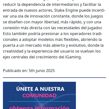
reducir la depen­den­cia de inter­me­di­ar­ios y facil­i­tar la
entra­da de nuevos actores, Stake Engine puede incen­ti­
var una ola de inno­vación con­stante, donde los jue­gos
se dis­eñen con may­or lib­er­tad, más rápi­do, y con una
conex­ión más direc­ta con las necesi­dades del jugador.
Esto tam­bién podría pre­sion­ar a los oper­adores tradi­
cionales a adop­tar mod­e­los más flex­i­bles, abrien­do la
puer­ta a un mer­ca­do más abier­to y evo­lu­ti­vo, donde la
cre­ativi­dad y la expe­ri­en­cia del usuario se vuel­van los
ejes cen­trales del crec­imien­to del iGam­ing.
Publicado en:
5th junio 2025