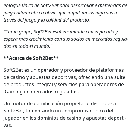
enfoque úni­co de Soft2Bet para desar­rol­lar expe­ri­en­cias de
juego alta­mente cre­ati­vas que impul­san los ingre­sos a
través del juego y la cal­i­dad del pro­duc­to.
“Como grupo, Soft2Bet está encan­ta­da con el pre­mio y
espera más crec­imien­to con sus socios en mer­ca­dos reg­u­la­
dos en todo el mun­do.”
**Acer­ca de Soft2Bet**
Soft2Bet es un oper­ador y provee­dor de platafor­mas
de casi­no y apues­tas deporti­vas, ofre­cien­do una suite
de pro­duc­tos inte­gral y ser­vi­cios para oper­adores de
iGam­ing en mer­ca­dos reg­u­la­dos.
Un motor de gam­i­fi­cación propi­etario dis­tingue a
Soft2Bet, fomen­tan­do un com­pro­miso úni­co del
jugador en los domin­ios de casi­no y apues­tas deporti­
vas.