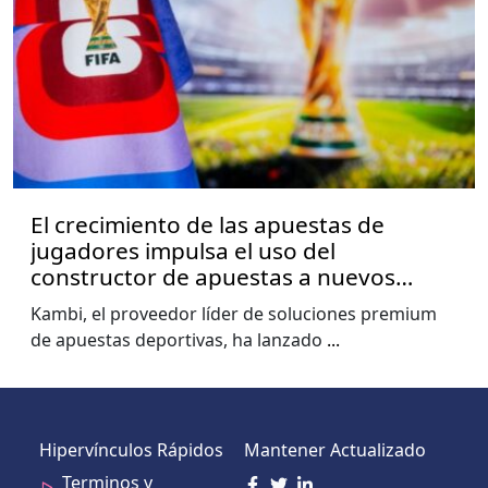
El crecimiento de las apuestas de
jugadores impulsa el uso del
constructor de apuestas a nuevos
niveles, muestra el informe de la Copa
Kambi, el proveedor líder de soluciones premium
del Mundo de Kambi
de apuestas deportivas, ha lanzado
...
Hipervínculos Rápidos
Mantener Actualizado
Terminos y