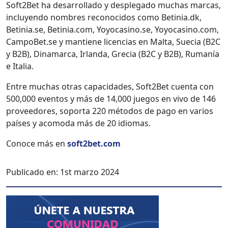
Soft2Bet ha desar­rol­la­do y desple­ga­do muchas mar­cas,
incluyen­do nom­bres recono­ci­dos como Betinia.dk,
Betinia.se, Betinia.com, Yoyocasino.se, Yoyocasino.com,
CampoBet.se y mantiene licen­cias en Mal­ta, Sue­cia (B2C
y B2B), Dina­mar­ca, Irlan­da, Gre­cia (B2C y B2B), Rumanía
e Italia.
Entre muchas otras capaci­dades, Soft2Bet cuen­ta con
500,000 even­tos y más de 14,000 jue­gos en vivo de 146
provee­dores, sopor­ta 220 méto­dos de pago en var­ios
país­es y aco­mo­da más de 20 idiomas.
Conoce más en
soft2bet.com
Publicado en:
1st marzo 2024