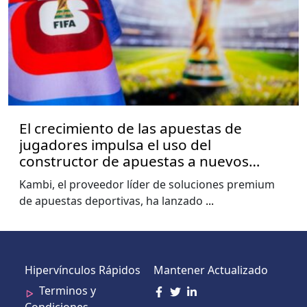
El crecimiento de las apuestas de
jugadores impulsa el uso del
constructor de apuestas a nuevos
niveles, muestra el informe de la Copa
Kambi, el proveedor líder de soluciones premium
del Mundo de Kambi
de apuestas deportivas, ha lanzado
...
Hipervínculos Rápidos
Mantener Actualizado
Terminos y
Condiciones