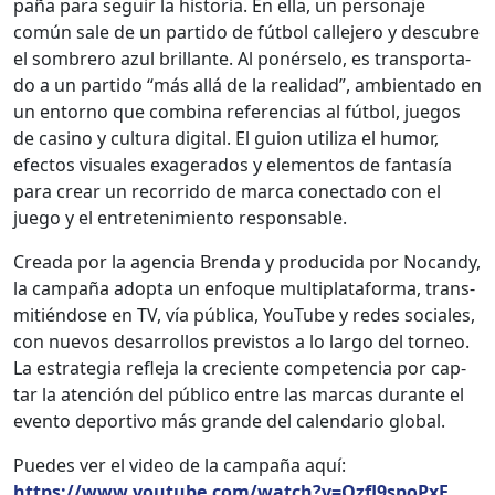
paña para seguir la his­to­ria. En ella, un per­son­aje
común sale de un par­tido de fút­bol calle­jero y des­cubre
el som­brero azul bril­lante. Al ponérse­lo, es trans­porta­
do a un par­tido “más allá de la real­i­dad”, ambi­en­ta­do en
un entorno que com­bi­na ref­er­en­cias al fút­bol, jue­gos
de casi­no y cul­tura dig­i­tal. El guion uti­liza el humor,
efec­tos visuales exager­a­dos y ele­men­tos de fan­tasía
para crear un recor­ri­do de mar­ca conec­ta­do con el
juego y el entreten­imien­to respon­s­able.
Crea­da por la agen­cia Bren­da y pro­duci­da por Nocan­dy,
la cam­paña adop­ta un enfoque mul­ti­platafor­ma, trans­
mi­tién­dose en TV, vía públi­ca, YouTube y redes sociales,
con nuevos desar­rol­los pre­vis­tos a lo largo del tor­neo.
La estrate­gia refle­ja la cre­ciente com­pe­ten­cia por cap­
tar la aten­ción del públi­co entre las mar­cas durante el
even­to deporti­vo más grande del cal­en­dario glob­al.
Puedes ver el video de la cam­paña aquí:
https://www.youtube.com/watch?
v=Ozfl9spoPxE