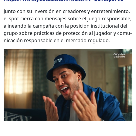
Jun­to con su inver­sión en creadores y entreten­imien­to,
el spot cier­ra con men­sajes sobre el juego respon­s­able,
alin­e­an­do la cam­paña con la posi­ción insti­tu­cional del
grupo sobre prác­ti­cas de pro­tec­ción al jugador y comu­
ni­cación respon­s­able en el mer­ca­do reg­u­la­do.