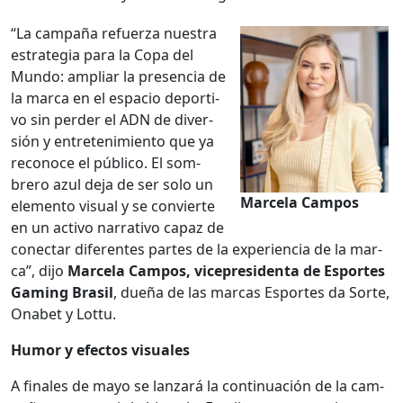
“La cam­paña refuerza nues­tra
estrate­gia para la Copa del
Mun­do: ampli­ar la pres­en­cia de
la mar­ca en el espa­cio deporti­
vo sin perder el ADN de diver­
sión y entreten­imien­to que ya
reconoce el públi­co. El som­
brero azul deja de ser solo un
Marcela Cam­pos
ele­men­to visu­al y se con­vierte
en un acti­vo nar­ra­ti­vo capaz de
conec­tar difer­entes partes de la expe­ri­en­cia de la mar­
ca”, dijo
Marcela Cam­pos, vicepres­i­den­ta de Esportes
Gam­ing Brasil
, dueña de las mar­cas Esportes da Sorte,
Ona­bet y Lot­tu.
Humor y efec­tos visuales
A finales de mayo se lan­zará la con­tin­uación de la cam­