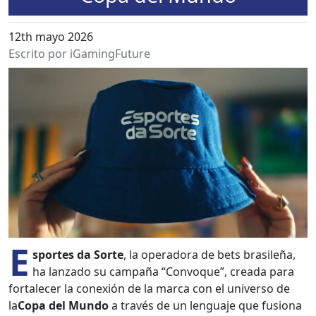
12th mayo 2026
Escrito por iGamingFuture
E
sportes da Sorte
, la oper­ado­ra de bets brasileña,
ha lan­za­do su cam­paña “Con­voque”, crea­da para
for­t­ale­cer la conex­ión de la mar­ca con el uni­ver­so de
la
Copa del Mun­do
a través de un lengua­je que fusiona