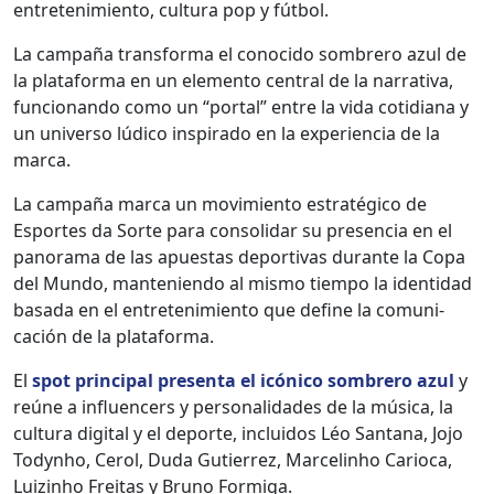
entreten­imien­to, cul­tura pop y fút­bol.
La cam­paña trans­for­ma el cono­ci­do som­brero azul de
la platafor­ma en un ele­men­to cen­tral de la nar­ra­ti­va,
fun­cio­nan­do como un “por­tal” entre la vida cotid­i­ana y
un uni­ver­so lúdi­co inspi­ra­do en la expe­ri­en­cia de la
mar­ca.
La cam­paña mar­ca un movimien­to estratégi­co de
Esportes da Sorte para con­sol­i­dar su pres­en­cia en el
panora­ma de las apues­tas deporti­vas durante la Copa
del Mun­do, man­te­nien­do al mis­mo tiem­po la iden­ti­dad
basa­da en el entreten­imien­to que define la comu­ni­
cación de la platafor­ma.
El
spot prin­ci­pal pre­sen­ta el icóni­co som­brero azul
y
reúne a influ­encers y per­son­al­i­dades de la músi­ca, la
cul­tura dig­i­tal y el deporte, inclu­i­dos Léo San­tana, Jojo
Todyn­ho, Cerol, Duda Gutier­rez, Marcelin­ho Car­i­o­ca,
Luiz­in­ho Fre­itas y Bruno Formi­ga.