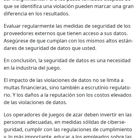
que se iden­ti­fi­ca una vio­lación pueden mar­car una gran
difer­en­cia en los resul­ta­dos.
Eval­u­ar reg­u­lar­mente las medi­das de seguri­dad de los
provee­dores exter­nos que tienen acce­so a sus datos.
Asegúrese de que cum­plan con los mis­mos altos están­
dares de seguri­dad de datos que ust­ed.
En con­clusión, la seguri­dad de datos es una necesi­dad
en la indus­tria del juego.
El impacto de las vio­la­ciones de datos no se limi­ta a
mul­tas financieras, sino tam­bién a escru­ti­nio reg­u­la­to­
rio. Y los daños a la rep­utación son los cos­tos ele­va­dos
de las vio­la­ciones de datos.
Los oper­adores de jue­gos de azar deben inver­tir en las
per­sonas ade­cuadas, en medi­das sól­i­das de ciberse­
guri­dad, cumplir con las reg­u­la­ciones de cumplim­ien­to
y, lo más impor­tante, edu­car a los emplea­d­os sobre las