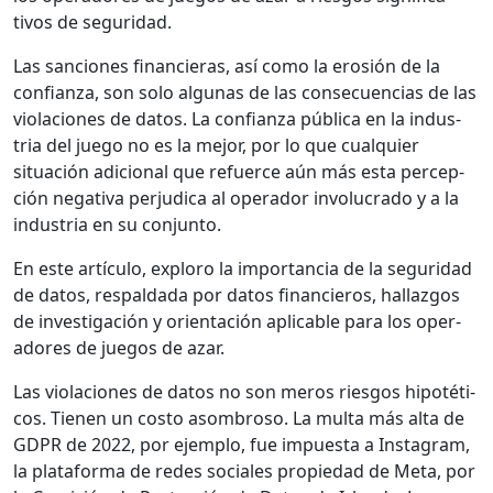
tivos de seguri­dad.
Las san­ciones financieras, así como la erosión de la
con­fi­an­za, son solo algu­nas de las con­se­cuen­cias de las
vio­la­ciones de datos. La con­fi­an­za públi­ca en la indus­
tria del juego no es la mejor, por lo que cualquier
situación adi­cional que refuerce aún más esta per­cep­
ción neg­a­ti­va per­ju­di­ca al oper­ador involu­cra­do y a la
indus­tria en su con­jun­to.
En este artícu­lo, exploro la impor­tan­cia de la seguri­dad
de datos, respal­da­da por datos financieros, hal­laz­gos
de inves­ti­gación y ori­entación aplic­a­ble para los oper­
adores de jue­gos de azar.
Las vio­la­ciones de datos no son meros ries­gos hipotéti­
cos. Tienen un cos­to asom­broso. La mul­ta más alta de
GDPR de 2022, por ejem­p­lo, fue impues­ta a Insta­gram,
la platafor­ma de redes sociales propiedad de Meta, por