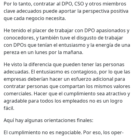
Por lo tan­to, con­tratar al DPO, CSO y otros miem­bros
clave ade­cua­dos puede apor­tar la per­spec­ti­va pos­i­ti­va
que cada nego­cio nece­si­ta.
He tenido el plac­er de tra­ba­jar con DPO apa­sion­a­dos y
cono­ce­dores, y tam­bién tuve el dis­gus­to de tra­ba­jar
con DPOs que tenían el entu­si­as­mo y la energía de una
pereza en un lunes por la mañana.
He vis­to la difer­en­cia que pueden ten­er las per­sonas
ade­cuadas. El entu­si­as­mo es con­ta­gioso, por lo que las
empre­sas deberían hac­er un esfuer­zo adi­cional para
con­tratar per­sonas que com­par­tan los mis­mos val­ores
com­er­ciales. Hac­er que el cumplim­ien­to sea atrac­ti­vo y
agrad­able para todos los emplea­d­os no es un logro
fácil.
Aquí hay algu­nas ori­enta­ciones finales:
El cumplim­ien­to no es nego­cia­ble. Por eso, los oper­