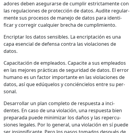
adores deben ase­gu­rarse de cumplir estric­ta­mente con
las reg­u­la­ciones de pro­tec­ción de datos. Audite reg­u­lar­
mente sus pro­ce­sos de mane­jo de datos para iden­ti­
ficar y cor­re­gir cualquier brecha de cumplim­ien­to.
Encrip­tar los datos sen­si­bles. La encriptación es una
capa esen­cial de defen­sa con­tra las vio­la­ciones de
datos.
Capac­itación de emplea­d­os. Capacite a sus emplea­d­os
en las mejores prác­ti­cas de seguri­dad de datos. El error
humano es un fac­tor impor­tante en las vio­la­ciones de
datos, así que edúque­los y con­cién­cie­los entre su per­
son­al.
Desar­rol­lar un plan com­ple­to de respues­ta a inci­
dentes. En caso de una vio­lación, una respues­ta bien
prepara­da puede min­i­mizar los daños y las reper­cu­
siones legales. Por lo gen­er­al, una vio­lación en sí puede
ser insignif­i­cante. Pero los pasos toma­dos después de