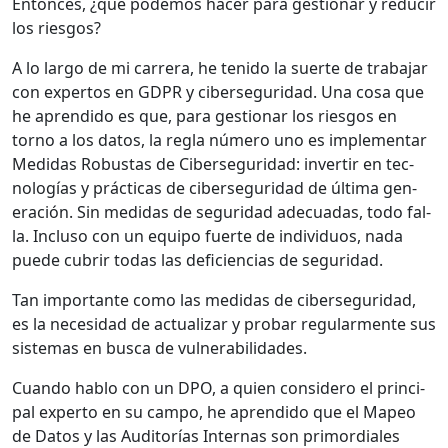
Entonces, ¿qué podemos hac­er para ges­tionar y reducir
los ries­gos?
A lo largo de mi car­rera, he tenido la suerte de tra­ba­jar
con exper­tos en GDPR y ciberse­guri­dad. Una cosa que
he apren­di­do es que, para ges­tionar los ries­gos en
torno a los datos, la regla número uno es imple­men­tar
Medi­das Robus­tas de Ciberse­guri­dad: inver­tir en tec­
nologías y prác­ti­cas de ciberse­guri­dad de últi­ma gen­
eración. Sin medi­das de seguri­dad ade­cuadas, todo fal­
la. Inclu­so con un equipo fuerte de indi­vid­u­os, nada
puede cubrir todas las defi­cien­cias de seguri­dad.
Tan impor­tante como las medi­das de ciberse­guri­dad,
es la necesi­dad de actu­alizar y pro­bar reg­u­lar­mente sus
sis­temas en bus­ca de vul­ner­a­bil­i­dades.
Cuan­do hablo con un DPO, a quien con­sidero el prin­ci­
pal exper­to en su cam­po, he apren­di­do que el Mapeo
de Datos y las Audi­torías Inter­nas son pri­mor­diales