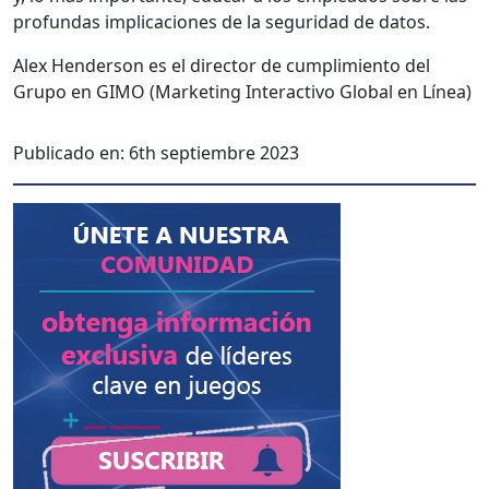
pro­fun­das impli­ca­ciones de la seguri­dad de datos.
Alex Hen­der­son es el direc­tor de cumplim­ien­to del
Grupo en GIMO (Mar­ket­ing Inter­ac­ti­vo Glob­al en Línea)
Publicado en:
6th septiembre 2023