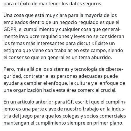
para el éxi­to de man­ten­er los datos seguros.
Una cosa que está muy clara para la may­oría de los
emplea­d­os den­tro de un nego­cio reg­u­la­do es que el
GDPR, el cumplim­ien­to y cualquier cosa que gen­eral­
mente involu­cre reg­u­la­ciones y leyes no se con­sid­er­an
los temas más intere­santes para dis­cu­tir. Existe un
estig­ma que viene con tra­ba­jar en este cam­po, sien­do
el con­sen­so que en gen­er­al es un tema abur­ri­do.
Pero, más allá de los sis­temas y tec­nología de ciberse­
guri­dad, con­tratar a las per­sonas ade­cuadas puede
ayu­dar a cam­biar el enfoque, la cul­tura y el enfoque de
una orga­ni­zación hacia esta área com­er­cial cru­cial.
En un artícu­lo ante­ri­or para iGF, escribí que el cumplim­
ien­to es una parte clave de nue­stro tra­ba­jo en la indus­
tria del juego para que los cole­gas y socios com­er­ciales
man­ten­gan el cumplim­ien­to siem­pre en primer plano.