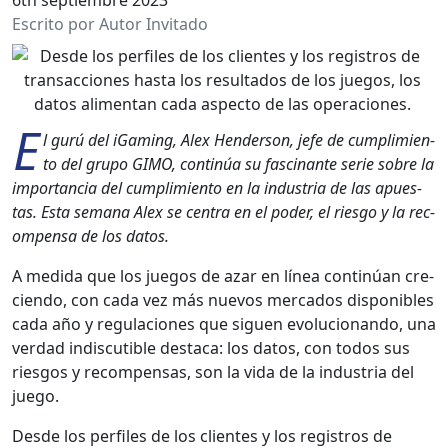
Escrito por Autor Invitado
E
l gurú del iGam­ing, Alex Hen­der­son, jefe de cumplim­ien­
to del grupo GIMO, con­tinúa su fasci­nante serie sobre la
impor­tan­cia del cumplim­ien­to en la indus­tria de las apues­
tas. Esta sem­ana Alex se cen­tra en el poder, el ries­go y la rec­
om­pen­sa de los datos.
A medi­da que los jue­gos de azar en línea con­tinúan cre­
cien­do, con cada vez más nuevos mer­ca­dos disponibles
cada año y reg­u­la­ciones que siguen evolu­cio­nan­do, una
ver­dad indis­cutible desta­ca: los datos, con todos sus
ries­gos y rec­om­pen­sas, son la vida de la indus­tria del
juego.
Des­de los per­files de los clientes y los reg­istros de