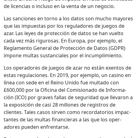
de licen­cias o inclu­so en la ven­ta de un nego­cio.
Las san­ciones en torno a los datos son mucho may­ores
que las impues­tas por los reg­u­ladores de jue­gos de
azar. Las leyes de pro­tec­ción de datos se han vuel­to
cada vez más rig­urosas. En Europa, por ejem­p­lo, el
Reglamen­to Gen­er­al de Pro­tec­ción de Datos (GDPR)
impone mul­tas sus­tan­ciales por el incumplim­ien­to.
Los oper­adores de jue­gos de azar no están exen­tos de
estas reg­u­la­ciones. En 2019, por ejem­p­lo, un casi­no en
línea con sede en el Reino Unido fue mul­ta­do con
£600,000 por la Ofic­i­na del Comi­sion­a­do de Infor­ma­
ción (ICO) por graves fal­las de seguri­dad que lle­varon a
la exposi­ción de casi 28 mil­lones de reg­istros de
clientes. Tales casos sir­ven como recorda­to­rios impac­
tantes de las mul­tas financieras a las que los oper­
adores pueden enfrentarse.