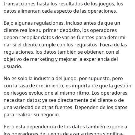
transac­ciones has­ta los resul­ta­dos de los jue­gos, los
datos ali­men­tan cada aspec­to de las opera­ciones.
Bajo algu­nas reg­u­la­ciones, inclu­so antes de que un
cliente real­ice su primer depósi­to, los oper­adores
deben recopi­lar datos de varias fuentes para deter­mi­
nar si el cliente cumple con los req­ui­si­tos. Fuera de las
reg­u­la­ciones, los datos tam­bién se obtienen con el
obje­ti­vo de mar­ket­ing y mejo­rar la expe­ri­en­cia del
usuario.
No es solo la indus­tria del juego, por supuesto, pero
con la tasa de crec­imien­to, es impor­tante que la gestión
de ries­gos evolu­cione al mis­mo rit­mo. Los oper­adores
nece­si­tan datos; ya sea direc­ta­mente del cliente o de
una var­iedad de otras fuentes. Depen­den de los datos
para realizar su nego­cio.
Pero esta depen­den­cia de los datos tam­bién expone a
los oper­adores de jue­gos de azar a ries­gos sig­ni­fica­