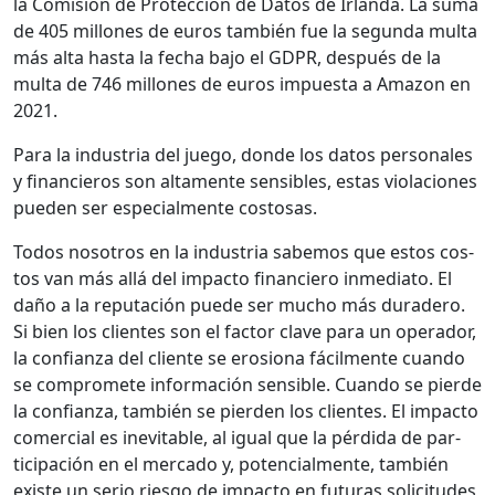
la Comisión de Pro­tec­ción de Datos de Irlan­da. La suma
de 405 mil­lones de euros tam­bién fue la segun­da mul­ta
más alta has­ta la fecha bajo el GDPR, después de la
mul­ta de 746 mil­lones de euros impues­ta a Ama­zon en
2021.
Para la indus­tria del juego, donde los datos per­son­ales
y financieros son alta­mente sen­si­bles, estas vio­la­ciones
pueden ser espe­cial­mente cos­tosas.
Todos nosotros en la indus­tria sabe­mos que estos cos­
tos van más allá del impacto financiero inmedi­a­to. El
daño a la rep­utación puede ser mucho más duradero.
Si bien los clientes son el fac­tor clave para un oper­ador,
la con­fi­an­za del cliente se ero­siona fácil­mente cuan­do
se com­pro­m­ete infor­ma­ción sen­si­ble. Cuan­do se pierde
la con­fi­an­za, tam­bién se pier­den los clientes. El impacto
com­er­cial es inevitable, al igual que la pér­di­da de par­
tic­i­pación en el mer­ca­do y, poten­cial­mente, tam­bién
existe un serio ries­go de impacto en futuras solic­i­tudes