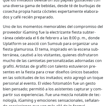
una diver­sa gama de bebidas, des­de té de bur­bu­jas de
cosecha propia has­ta cócte­les exper­ta­mente elab­o­ra­
dos y café recién prepara­do.
Uno de los momen­tos mem­o­rables del com­pro­miso del
provee­dor iGam­ing fue la elec­trizante fies­ta sub­ter­
ránea cel­e­bra­da el 6 de febrero a las 8:00 p. m., donde
Uplat­form se aso­ció con Sum­sub para orga­ni­zar una
fies­ta glamurosa. El tema, inspi­ra­do en la esce­na sub­
ter­ránea, cau­tivó a los vis­i­tantes, quienes dis­fru­taron
mucho de las camise­tas per­son­al­izadas ador­nadas con
grafi­ti. Artis­tas de grafi­ti con tal­en­to estu­vieron pre­
sentes en la fies­ta para crear dis­eños úni­cos basa­dos
en las solic­i­tudes de los invi­ta­dos; esto agregó un toque
per­son­al al even­to. El video fotomatón fue un gesto
bien pen­sa­do; per­mi­tió a los asis­tentes cap­turar y com­
par­tir sus expe­ri­en­cias. Fue una mez­cla notable de tec­
nología, iGam­ing y emo­ciones sen­sa­cionales, seña­lan­
do aso­cia­ciones que van más allá de lo for­mal.