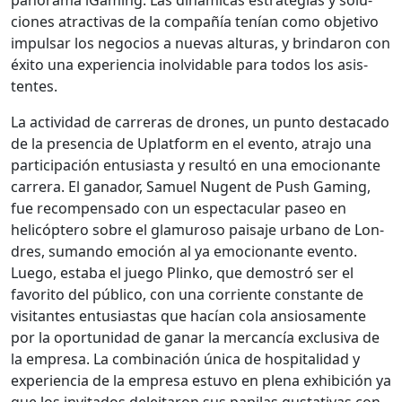
ciones atrac­ti­vas de la com­pañía tenían como obje­ti­vo
impul­sar los nego­cios a nuevas alturas, y brindaron con
éxi­to una expe­ri­en­cia inolvid­able para todos los asis­
tentes.
La activi­dad de car­reras de drones, un pun­to desta­ca­do
de la pres­en­cia de Uplat­form en el even­to, atra­jo una
par­tic­i­pación entu­si­as­ta y resultó en una emo­cio­nante
car­rera. El ganador, Samuel Nugent de Push Gam­ing,
fue rec­om­pen­sa­do con un espec­tac­u­lar paseo en
helicóptero sobre el glamuroso paisaje urbano de Lon­
dres, suman­do emo­ción al ya emo­cio­nante even­to.
Luego, esta­ba el juego Plinko, que demostró ser el
favorito del públi­co, con una cor­ri­ente con­stante de
vis­i­tantes entu­si­as­tas que hacían cola ansiosa­mente
por la opor­tu­nidad de ganar la mer­cancía exclu­si­va de
la empre­sa. La com­bi­nación úni­ca de hos­pi­tal­i­dad y
expe­ri­en­cia de la empre­sa estu­vo en ple­na exhibi­ción ya
que los invi­ta­dos deleitaron sus papi­las gus­ta­ti­vas con