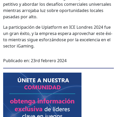
pet­i­ti­vo y abor­dar los desafíos com­er­ciales uni­ver­sales
mien­tras arro­ja­ba luz sobre opor­tu­nidades locales
pasadas por alto.
La par­tic­i­pación de Uplat­form en ICE Lon­dres 2024 fue
un gran éxi­to, y la empre­sa espera aprovechar este éxi­
to mien­tras sigue esforzán­dose por la exce­len­cia en el
sec­tor iGam­ing.
Publicado en:
23rd febrero 2024