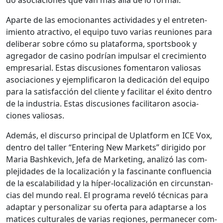
Aparte de las emo­cio­nantes activi­dades y el entreten­
imien­to atrac­ti­vo, el equipo tuvo varias reuniones para
delib­er­ar sobre cómo su platafor­ma, sports­book y
agre­gador de casi­no podrían impul­sar el crec­imien­to
empre­sar­i­al. Estas dis­cu­siones fomen­taron valiosas
aso­cia­ciones y ejem­pli­fi­caron la ded­i­cación del equipo
para la sat­is­fac­ción del cliente y facil­i­tar el éxi­to den­tro
de la indus­tria. Estas dis­cu­siones facil­i­taron aso­cia­
ciones valiosas.
Además, el dis­cur­so prin­ci­pal de Uplat­form en ICE Vox,
den­tro del taller “Enter­ing New Mar­kets” dirigi­do por
Maria Bashke­vich, Jefa de Mar­ket­ing, anal­izó las com­
ple­ji­dades de la local­ización y la fasci­nante con­flu­en­cia
de la escal­a­bil­i­dad y la híper-local­ización en cir­cun­stan­
cias del mun­do real. El pro­gra­ma rev­eló téc­ni­cas para
adap­tar y per­son­alizar su ofer­ta para adap­tarse a los
mat­ices cul­tur­ales de varias regiones, per­manecer com­