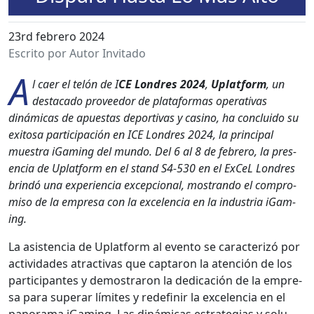
23rd febrero 2024
Escrito por Autor Invitado
A
l caer el telón de I
CE Lon­dres 2024
,
Uplat­form
, un
desta­ca­do provee­dor de platafor­mas oper­a­ti­vas
dinámi­cas de apues­tas deporti­vas y casi­no, ha con­clu­i­do su
exi­tosa par­tic­i­pación en ICE Lon­dres 2024, la prin­ci­pal
mues­tra iGam­ing del mun­do. Del 6 al 8 de febrero, la pres­
en­cia de Uplat­form en el stand S4-530 en el ExCeL Lon­dres
brindó una expe­ri­en­cia excep­cional, mostran­do el com­pro­
miso de la empre­sa con la exce­len­cia en la indus­tria iGam­
ing.
La asis­ten­cia de Uplat­form al even­to se car­ac­ter­izó por
activi­dades atrac­ti­vas que cap­taron la aten­ción de los
par­tic­i­pantes y demostraron la ded­i­cación de la empre­
sa para super­ar límites y redefinir la exce­len­cia en el
panora­ma iGam­ing. Las dinámi­cas estrate­gias y solu­