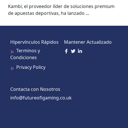
niveles, muestra el informe de la Copa
Kambi, el proveedor líder de soluciones premium
del Mundo de Kambi
de apuestas deportivas, ha lanzado
...
Hipervínculos Rápidos
Mantener Actualizado
Terminos y
Condiciones
Privacy Policy
Contacta con Nosotros
info@futureofigaming.co.uk