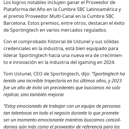
Los logros nota­bles incluyen ganar el Provee­dor de
Platafor­ma del Año en la Cum­bre SBC Lati­noaméri­ca y
el pre­mio Provee­dor Mul­ti-Canal en la Cum­bre SBC
Barcelona. Estos pre­mios, entre otros, desta­can el éxi­to
de Sport­ingtech en var­ios mer­ca­dos reg­u­la­dos.
Con el com­pro­ba­do his­to­r­i­al de Ustunel y sus sól­i­das
cre­den­ciales en la indus­tria, está bien equipa­do para
lid­er­ar Sport­ingtech hacia una nue­va era de crec­imien­
to e inno­vación en la indus­tria del igam­ing en 2024.
Tom Ustunel, CEO de Sport­ingtech, dijo:
“Sport­ingtech ha
tenido una increíble trayec­to­ria en los últi­mos años, y 2023
fue un año de éxi­to sin prece­dentes que bus­camos no solo
replicar, sino tam­bién mejo­rar.
“Estoy emo­ciona­do de tra­ba­jar con un equipo de per­sonas
tan tal­en­tosas en todo el nego­cio durante lo que prom­ete
ser un momen­to emo­cio­nante mien­tras bus­camos con­sol­i­
darnos aún más como el provee­dor de ref­er­en­cia para los