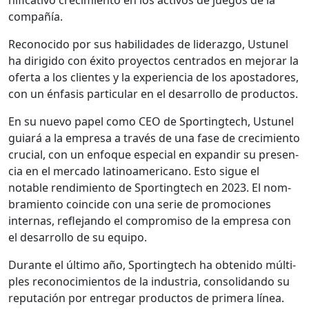
com­pañía.
Recono­ci­do por sus habil­i­dades de lid­er­az­go, Ustunel
ha dirigi­do con éxi­to proyec­tos cen­tra­dos en mejo­rar la
ofer­ta a los clientes y la expe­ri­en­cia de los apos­ta­dores,
con un énfa­sis par­tic­u­lar en el desar­rol­lo de pro­duc­tos.
En su nue­vo papel como CEO de Sport­ingtech, Ustunel
guiará a la empre­sa a través de una fase de crec­imien­to
cru­cial, con un enfoque espe­cial en expandir su pres­en­
cia en el mer­ca­do lati­noamer­i­cano. Esto sigue el
notable rendimien­to de Sport­ingtech en 2023. El nom­
bramien­to coin­cide con una serie de pro­mo­ciones
inter­nas, refle­jan­do el com­pro­miso de la empre­sa con
el desar­rol­lo de su equipo.
Durante el últi­mo año, Sport­ingtech ha obtenido múlti­
ples reconocimien­tos de la indus­tria, con­sol­i­dan­do su
rep­utación por entre­gar pro­duc­tos de primera línea.