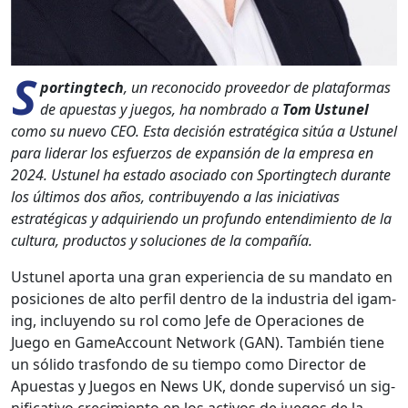
S
port­ingtech
, un recono­ci­do provee­dor de platafor­mas
de apues­tas y jue­gos, ha nom­bra­do a
Tom Ustunel
como su nue­vo CEO. Esta decisión estratég­i­ca sitúa a Ustunel
para lid­er­ar los esfuer­zos de expan­sión de la empre­sa en
2024. Ustunel ha esta­do aso­ci­a­do con Sport­ingtech durante
los últi­mos dos años, con­tribuyen­do a las ini­cia­ti­vas
estratég­i­cas y adquirien­do un pro­fun­do entendimien­to de la
cul­tura, pro­duc­tos y solu­ciones de la com­pañía.
Ustunel apor­ta una gran expe­ri­en­cia de su manda­to en
posi­ciones de alto per­fil den­tro de la indus­tria del igam­
ing, incluyen­do su rol como Jefe de Opera­ciones de
Juego en GameAc­count Net­work (GAN). Tam­bién tiene
un sóli­do tras­fon­do de su tiem­po como Direc­tor de
Apues­tas y Jue­gos en News UK, donde super­visó un sig­
ni­fica­ti­vo crec­imien­to en los activos de jue­gos de la