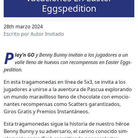
Eggspedition
28th marzo 2024
Escrito por Autor Invitado
P
lay’n GO
y Ben­ny Bun­ny invi­tan a los jugadores a un
valle lleno de huevos con rec­om­pen­sas en East­er Eggs­
pedi­tion.
En esta trag­a­monedas en línea de 5x3, se invi­ta a los
jugadores a unirse a la aven­tu­ra de Pas­cua explo­ran­do
un mun­do mar­avil­loso lleno de choco­late con emo­cio­
nantes rec­om­pen­sas como Scat­ters garan­ti­za­dos,
Giros Gratis y Pre­mios Instan­tá­neos.
Esta trag­a­monedas sigue la his­to­ria de nue­stro héroe
Ben­ny Bun­ny y su adver­sario, el cani­no cono­ci­do sim­