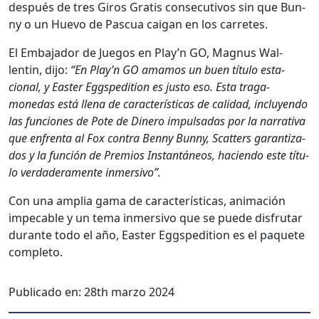
después de tres Giros Gratis con­sec­u­tivos sin que Bun­
ny o un Hue­vo de Pas­cua caigan en los car­retes.
El Emba­jador de Jue­gos en Play’n GO, Mag­nus Wal­
lentin, dijo:
“En Play’n GO amamos un buen títu­lo esta­
cional, y East­er Eggs­pedi­tion es jus­to eso. Esta trag­a­
monedas está llena de car­ac­terís­ti­cas de cal­i­dad, incluyen­do
las fun­ciones de Pote de Dinero impul­sadas por la nar­ra­ti­va
que enfrenta al Fox con­tra Ben­ny Bun­ny, Scat­ters garan­ti­za­
dos y la fun­ción de Pre­mios Instan­tá­neos, hacien­do este títu­
lo ver­dadera­mente inmer­si­vo”.
Con una amplia gama de car­ac­terís­ti­cas, ani­mación
impeca­ble y un tema inmer­si­vo que se puede dis­fru­tar
durante todo el año, East­er Eggs­pedi­tion es el paque­te
com­ple­to.
Publicado en:
28th marzo 2024