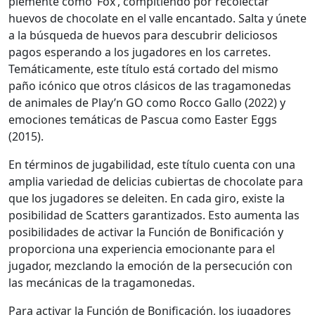
ple­mente como ‘Fox’, com­pi­tien­do por recolec­tar
huevos de choco­late en el valle encan­ta­do. Salta y únete
a la búsque­da de huevos para des­cubrir deli­ciosos
pagos esperan­do a los jugadores en los car­retes.
Temáti­ca­mente, este títu­lo está cor­ta­do del mis­mo
paño icóni­co que otros clási­cos de las trag­a­monedas
de ani­males de Play’n GO como Roc­co Gal­lo (2022) y
emo­ciones temáti­cas de Pas­cua como East­er Eggs
(2015).
En tér­mi­nos de juga­bil­i­dad, este títu­lo cuen­ta con una
amplia var­iedad de deli­cias cubier­tas de choco­late para
que los jugadores se deleit­en. En cada giro, existe la
posi­bil­i­dad de Scat­ters garan­ti­za­dos. Esto aumen­ta las
posi­bil­i­dades de acti­var la Fun­ción de Bonifi­cación y
pro­por­ciona una expe­ri­en­cia emo­cio­nante para el
jugador, mez­clan­do la emo­ción de la per­se­cu­ción con
las mecáni­cas de la trag­a­monedas.
Para acti­var la Fun­ción de Bonifi­cación, los jugadores