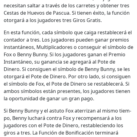
nece­si­tan saltar a través de los car­retes y obten­er tres
Ces­tas de Huevos de Pas­cua. Si tienen éxi­to, la fun­ción
otor­gará a los jugadores tres Giros Gratis.
En esta fun­ción, cada sím­bo­lo que caiga restable­cerá el
con­ta­dor a tres. Los jugadores pueden ganar pre­mios
instan­tá­neos, Mul­ti­pli­cadores o con­seguir el sím­bo­lo de
Fox o Ben­ny Bun­ny. Si los jugadores ganan el Pre­mio
Instan­tá­neo, su ganan­cia se agre­gará al Pote de
Dinero. Si con­siguen el sím­bo­lo de Ben­ny Bun­ny, se les
otor­gará el Pote de Dinero. Por otro lado, si con­siguen
el sím­bo­lo de Fox, el Pote de Dinero se restable­cerá. Si
ambos sím­bo­los están pre­sentes, los jugadores tienen
la opor­tu­nidad de ganar un gran pago.
Si Ben­ny Bun­ny y el astu­to Fox ater­rizan al mis­mo tiem­
po, Ben­ny luchará con­tra Fox y rec­om­pen­sará a los
jugadores con el Pote de Dinero, restable­cien­do los
giros a tres. La Fun­ción de Bonifi­cación ter­mi­nará