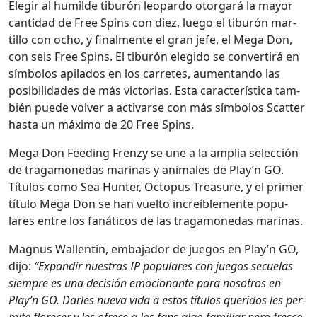
Ele­gir al humilde tiburón leop­ar­do otor­gará la may­or
can­ti­dad de Free Spins con diez, luego el tiburón mar­
tillo con ocho, y final­mente el gran jefe, el Mega Don,
con seis Free Spins. El tiburón elegi­do se con­ver­tirá en
sím­bo­los api­la­dos en los car­retes, aumen­tan­do las
posi­bil­i­dades de más vic­to­rias. Esta car­ac­terís­ti­ca tam­
bién puede volver a acti­varse con más sím­bo­los Scat­ter
has­ta un máx­i­mo de 20 Free Spins.
Mega Don Feed­ing Fren­zy se une a la amplia selec­ción
de trag­a­monedas mari­nas y ani­males de Play’n GO.
Títu­los como Sea Hunter, Octo­pus Trea­sure, y el primer
títu­lo Mega Don se han vuel­to increíble­mente pop­u­
lares entre los fanáti­cos de las trag­a­monedas mari­nas.
Mag­nus Wal­lentin, emba­jador de jue­gos en Play’n GO,
dijo:
“Expandir nues­tras IP pop­u­lares con jue­gos secue­las
siem­pre es una decisión emo­cio­nante para nosotros en
Play’n GO. Dar­les nue­va vida a estos títu­los queri­dos les per­
mite flo­re­cer y les ofrece a los fans algo famil­iar pero fres­co