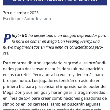
7th diciembre 2023
Escrito por Autor Invitado
P
lay’n GO
ha des­per­ta­do a un antiguo depredador para
la hora de com­er en Mega Don Feed­ing Fren­zy, una
nue­va trag­a­monedas en línea llena de car­ac­terís­ti­cas fero­
ces.
Este enorme tiburón leg­en­dario regresó a las pro­fun­di­
dades para des­cansar después de su últi­ma apari­ción
en los car­retes. Pero aho­ra ha vuel­to y tiene más ham­
bre que nun­ca. Los jugadores ten­drán un asien­to en
primera fila para pres­en­ciar el impre­sio­n­ante poder del
Mega Don y sus ami­gos y harán girar la trag­a­monedas
en línea de 5x4 para crear com­bi­na­ciones ganado­ras de
sím­bo­los en los car­retes. Tam­bién bus­carán algu­nas
car­ac­terís­ti­cas valiosas en lo pro­fun­do del mar a raíz