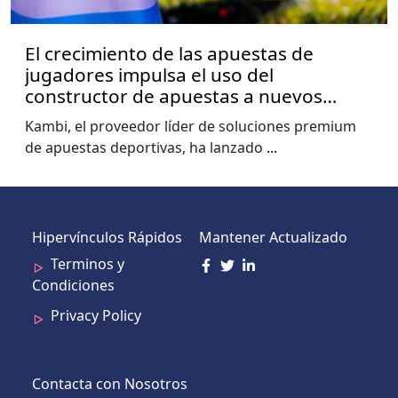
El crecimiento de las apuestas de
jugadores impulsa el uso del
constructor de apuestas a nuevos
niveles, muestra el informe de la Copa
Kambi, el proveedor líder de soluciones premium
del Mundo de Kambi
de apuestas deportivas, ha lanzado
...
Hipervínculos Rápidos
Mantener Actualizado
Terminos y
Condiciones
Privacy Policy
Contacta con Nosotros