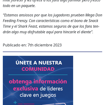
todo en un paque­te.
“Esta­mos ansiosos por que los jugadores prueben Mega Don
Feed­ing Fren­zy. Con car­ac­terís­ti­cas como el bono de Snack
Time y el Shark Feast, esta­mos seguros de que los fans ten­
drán algo muy dis­frutable aquí para hin­car­le el diente”.
Publicado en:
7th diciembre 2023