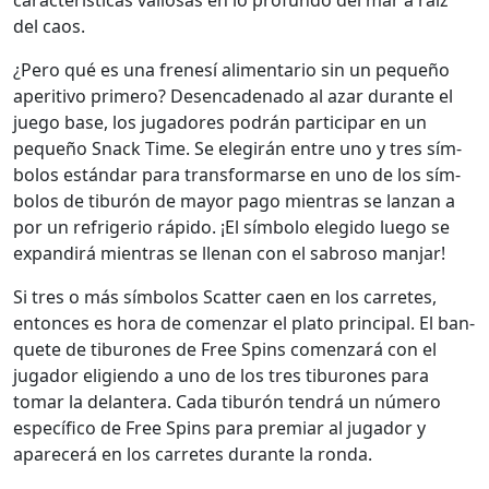
del caos.
¿Pero qué es una fre­nesí ali­men­ta­rio sin un pequeño
aper­i­ti­vo primero? Des­en­ca­de­na­do al azar durante el
juego base, los jugadores podrán par­tic­i­par en un
pequeño Snack Time. Se ele­girán entre uno y tres sím­
bo­los están­dar para trans­for­marse en uno de los sím­
bo­los de tiburón de may­or pago mien­tras se lan­zan a
por un refrige­rio rápi­do. ¡El sím­bo­lo elegi­do luego se
expandirá mien­tras se llenan con el sabroso man­jar!
Si tres o más sím­bo­los Scat­ter caen en los car­retes,
entonces es hora de comen­zar el pla­to prin­ci­pal. El ban­
quete de tiburones de Free Spins comen­zará con el
jugador eligien­do a uno de los tres tiburones para
tomar la delantera. Cada tiburón ten­drá un número
especí­fi­co de Free Spins para pre­mi­ar al jugador y
apare­cerá en los car­retes durante la ron­da.