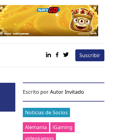
Suscribir
Escrito por
Autor Invitado
Categories
Noticias de Socios
Alemania
iGaming
videojuegos