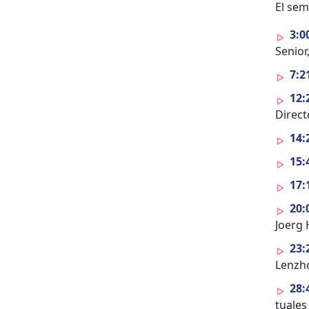
El sem
3:0
Senior
7:2
12:
Direc­
14:
15:
17:
20:
Joerg 
23:
Lenzho
28:
tuales