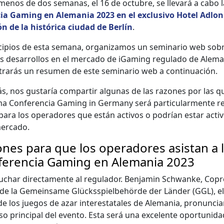
menos de dos sem­anas, el 16 de octubre, se lle­vará a cabo l
­cia Gam­ing en Ale­ma­nia 2023 en el exclu­si­vo Hotel Adlon
n de la históri­ca ciu­dad de Berlín
.
­ci­p­ios de esta sem­ana, orga­ni­zamos un sem­i­nario web sob
s desar­rol­los en el mer­ca­do de iGam­ing reg­u­la­do de Ale­ma­
trarás un resumen de este sem­i­nario web a con­tin­uación.
, nos gus­taría com­par­tir algu­nas de las razones por las q
ma Con­fer­en­cia Gam­ing in Ger­many será par­tic­u­lar­mente rel
para los oper­adores que están activos o podrían estar acti
er­ca­do.
nes para que los operadores asistan a 
ferencia Gaming en Alemania 2023
uchar direc­ta­mente al reg­u­lador. Ben­jamin Schwanke, Copre
de la Gemein­same Glücksspiel­be­hörde der Län­der (GGL), el
e los jue­gos de azar inter­estatales de Ale­ma­nia, pro­nun­cia­
­so prin­ci­pal del even­to. Esta será una exce­lente opor­tu­nid