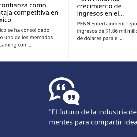
confianza como
crecimiento de
taja competitiva en
ingresos en el
xico
segundo trimestre 
PENN Entertainment repo
medida que las
co se ha consolidado
ingresos de $1.86 mil mil
pérdidas digitales s
o uno de los mercados
de dólares para el
...
reducen
iGaming con
...
"El futuro de la industria 
mentes para compartir idea