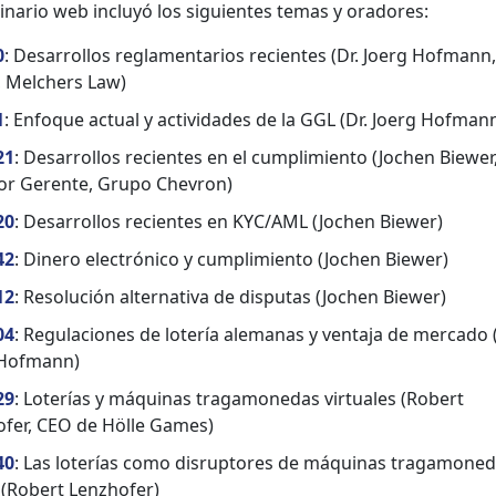
­i­nario web incluyó los sigu­ientes temas y oradores:
0
: Desar­rol­los reglamen­tar­ios recientes (Dr. Joerg Hof­mann
, Melch­ers Law)
1
: Enfoque actu­al y activi­dades de la GGL (Dr. Joerg Hof­man
21
: Desar­rol­los recientes en el cumplim­ien­to (Jochen Biew­er
tor Ger­ente, Grupo Chevron)
20
: Desar­rol­los recientes en KYC/AML (Jochen Biew­er)
42
: Dinero elec­tróni­co y cumplim­ien­to (Jochen Biew­er)
12
: Res­olu­ción alter­na­ti­va de dis­putas (Jochen Biew­er)
04
: Reg­u­la­ciones de lotería ale­m­anas y ven­ta­ja de mer­ca­do 
Hof­mann)
29
: Loterías y máquinas trag­a­monedas vir­tuales (Robert
fer, CEO de Hölle Games)
40
: Las loterías como dis­rup­tores de máquinas trag­a­moned
 (Robert Lenzhofer)