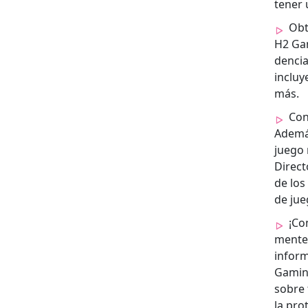
ten­er
Obt
H2 Gam
den­ci
incluy
más.
Cono
Además
juego 
Direc­
de los
de jue
¡Co
mente 
infor­m
Gam­in
sobre 
la pro