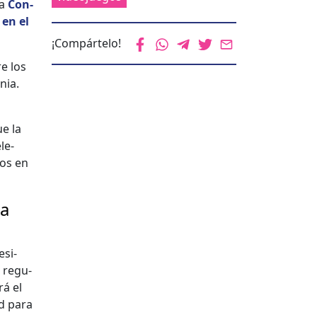
a
Con­
 en el
¡Compártelo!
re los
nia.
ue la
­e­
vos en
la
s­i­
 reg­u­
rá el
ad para