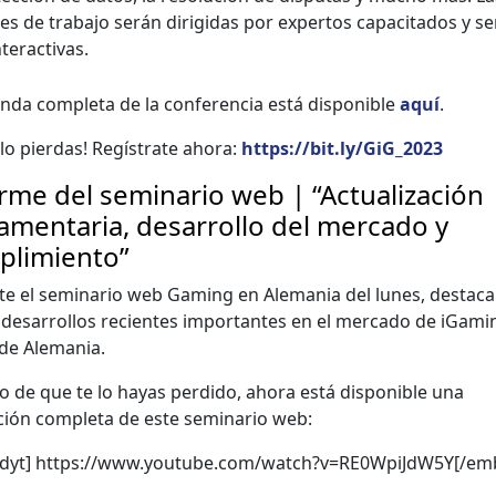
s de tra­ba­jo serán dirigi­das por exper­tos capac­i­ta­dos y s
er­ac­ti­vas.
n­da com­ple­ta de la con­fer­en­cia está disponible
aquí
.
lo pier­das! Regís­trate aho­ra:
https://bit.ly/GiG_2023
rme del seminario web | “Actualización
amentaria, desarrollo del mercado y
plimiento”
e el sem­i­nario web Gam­ing en Ale­ma­nia del lunes, desta­
s desar­rol­los recientes impor­tantes en el mer­ca­do de iGam­i
 de Ale­ma­nia.
o de que te lo hayas per­di­do, aho­ra está disponible una
ión com­ple­ta de este sem­i­nario web:
dyt] https://www.youtube.com/watch?v=RE0WpiJdW5Y[/em