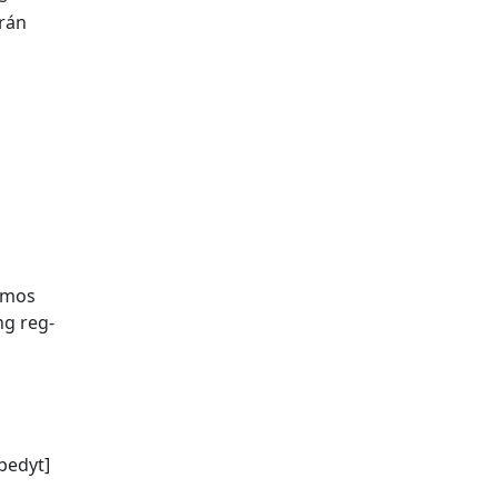
erán
camos
ng reg­
bedyt]