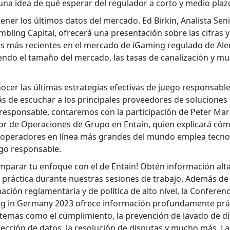
 una idea de qué esper­ar del reg­u­lador a cor­to y medio pla­z
en­er los últi­mos datos del mer­ca­do. Ed Birkin, Anal­ista Sen
­bling Cap­i­tal, ofre­cerá una pre­sentación sobre las cifras y
as más recientes en el mer­ca­do de iGam­ing reg­u­la­do de Ale­
en­do el tamaño del mer­ca­do, las tasas de canal­ización y m
­cer las últi­mas estrate­gias efec­ti­vas de juego respon­s­able
 de escuchar a los prin­ci­pales provee­dores de solu­ciones
respon­s­able, con­tare­mos con la par­tic­i­pación de Peter Mar
tor de Opera­ciones de Grupo en Entain, quien expli­cará có
 oper­adores en línea más grandes del mun­do emplea tec­no
go respon­s­able.
m­parar tu enfoque con el de Entain! Obtén infor­ma­ción alta
prác­ti­ca durante nues­tras sesiones de tra­ba­jo. Además de 
a­ción reglamen­taria y de políti­ca de alto niv­el, la Con­fer­en­
g in Ger­many 2023 ofrece infor­ma­ción pro­fun­da­mente prác­
temas como el cumplim­ien­to, la pre­ven­ción de lava­do de d
­tec­ción de datos, la res­olu­ción de dis­putas y mucho más. La