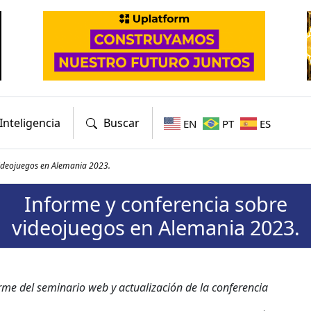
Inteligencia
Buscar
EN
PT
ES
videojuegos en Alemania 2023.
Informe y conferencia sobre
videojuegos en Alemania 2023.
me del sem­i­nario web y actu­al­ización de la con­fer­en­cia