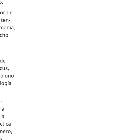
o.
ior de
 ten­
ma­nia,
ucho
.
 de
­cus,
mo uno
logía
­
la
cia
ti­ca
inero,
s