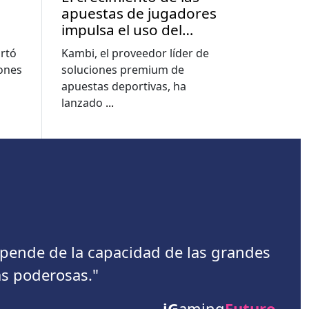
apuestas de jugadores
impulsa el uso del
a
constructor de
rtó
Kambi, el proveedor líder de
apuestas a nuevos
lones
soluciones premium de
e
niveles, muestra el
apuestas deportivas, ha
informe de la Copa del
lanzado
...
Mundo de Kambi
depende de la capacidad de las grandes
s poderosas."
iG
aming
Futuro