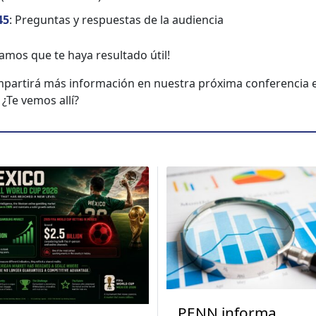
45
: Pre­gun­tas y respues­tas de la audi­en­cia
­amos que te haya resul­ta­do útil!
par­tirá más infor­ma­ción en nues­tra próx­i­ma con­fer­en­cia 
 ¿Te vemos allí?
PENN informa