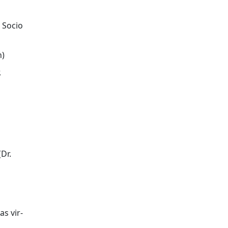
, Socio
n)
,
(Dr.
as vir­