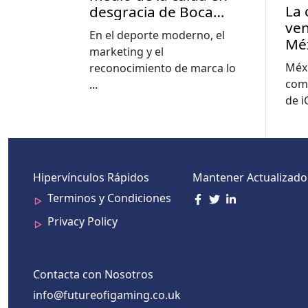
La 
desgracia de Boca
ven
Juniors y River Plate en
En el deporte moderno, el
Mé
Argentina
marketing y el
Méxi
reconocimiento de marca lo
com
...
de 
Hipervínculos Rápidos
Mantener Actualizado
Terminos y Condiciones
Privacy Policy
Contacta con Nosotros
info@futureofigaming.co.uk