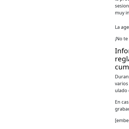
sesione
muy int
La age
¡No te 
Info
regl
cum
Durant
var­io
u­la­do
En cas
grabac
[embe