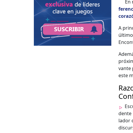
En 
fer­en
corazó
A prin
últi­mo
Encon­
Además
próx­i­
vante 
este m
Razo
Con
Esc
dente 
lador d
dis­cur