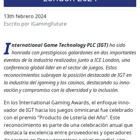
13th febrero 2024
Escrito por iGamingFuture
I
nter­na­tion­al Game Tech­nol­o­gy PLC (IGT)
ha sido
hon­ra­da con pres­ti­giosos galar­dones en dos impor­tantes
even­tos de la indus­tria real­iza­dos jun­to a ICE Lon­don, una
con­fer­en­cia glob­al líder en el sec­tor de jue­gos. Estos
reconocimien­tos sub­rayan la posi­ción desta­ca­da de IGT en
la indus­tria del igam­ing y los casi­nos, desta­can­do su inno­
vación y com­pro­miso con la diver­si­dad y la inclusión.
En los Inter­na­tion­al Gam­ing Awards, el enfoque inno­
vador de IGT hacia los jue­gos omni­canal fue cel­e­bra­do
con el pre­mio “Pro­duc­to de Lotería del Año”. Este
reconocimien­to es parte de una cel­e­bración anu­al que
desta­ca la exce­len­cia entre provee­dores y oper­adores
de casi­nos en línea y ter­restres a niv­el mundi­al, con