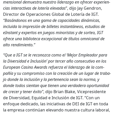
men­sion­al demues­tra nue­stro lid­er­az­go en ofre­cer expe­ri­en­
cias inter­ac­ti­vas de lotería ele­vadas
”, dijo Jay Gen­dron,
Direc­tor de Opera­ciones Glob­al de Lotería de IGT.
“Basán­donos en una gama de capaci­dades dinámi­cas,
inclu­i­da la impre­sión de bil­letes instan­tá­neos, estu­dios de
eIn­stant y exper­tos en jue­gos minoris­tas y de sor­teo, IGT
ofrece una bib­liote­ca excep­cional de títu­los omni­canal de
alto rendimien­to.”
“Que a IGT se le reconoz­ca como el ‘Mejor Empleador para
la Diver­si­dad e Inclusión’ por ter­cer año con­sec­u­ti­vo en los
Euro­pean Casi­no Awards refuerza el lid­er­az­go de la com­
pañía y su com­pro­miso con la creación de un lugar de tra­ba­
jo donde la inclusión y la perte­nen­cia sean la nor­ma, y
donde todos sien­tan que tienen una ver­dadera opor­tu­nidad
de cre­cer y ten­er éxi­to”
, dijo Bri­an Blake, Vicepres­i­dente
de Diver­si­dad, Equidad e Inclusión de IGT. “Con un
enfoque ded­i­ca­do, las ini­cia­ti­vas de DEI de IGT en toda
la empre­sa con­tinúan ele­van­do nues­tra cul­tura lab­o­ral,