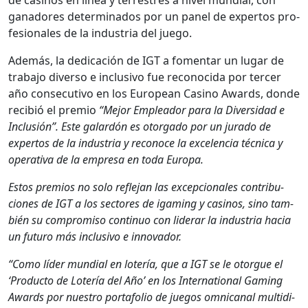
ganadores deter­mi­na­dos por un pan­el de exper­tos pro­
fe­sion­ales de la indus­tria del juego.
Además, la ded­i­cación de IGT a fomen­tar un lugar de
tra­ba­jo diver­so e inclu­si­vo fue recono­ci­da por ter­cer
año con­sec­u­ti­vo en los Euro­pean Casi­no Awards, donde
recibió el pre­mio
“Mejor Empleador para la Diver­si­dad e
Inclusión”. Este galardón es otor­ga­do por un jura­do de
exper­tos de la indus­tria y reconoce la exce­len­cia téc­ni­ca y
oper­a­ti­va de la empre­sa en toda Europa.
Estos pre­mios no solo refle­jan las excep­cionales con­tribu­
ciones de IGT a los sec­tores de igam­ing y casi­nos, sino tam­
bién su com­pro­miso con­tin­uo con lid­er­ar la indus­tria hacia
un futuro más inclu­si­vo e inno­vador.
“Como líder mundi­al en lotería, que a IGT se le otorgue el
‘Pro­duc­to de Lotería del Año’ en los Inter­na­tion­al Gam­ing
Awards por nue­stro portafo­lio de jue­gos omni­canal mul­ti­di­