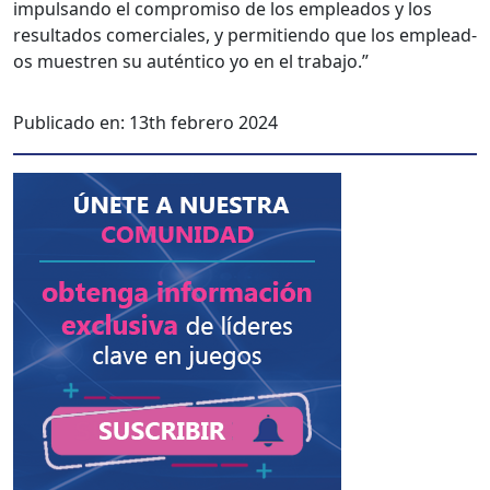
impul­san­do el com­pro­miso de los emplea­d­os y los
resul­ta­dos com­er­ciales, y per­mi­tien­do que los emplea­d­
os muestren su autén­ti­co yo en el tra­ba­jo.”
Publicado en:
13th febrero 2024