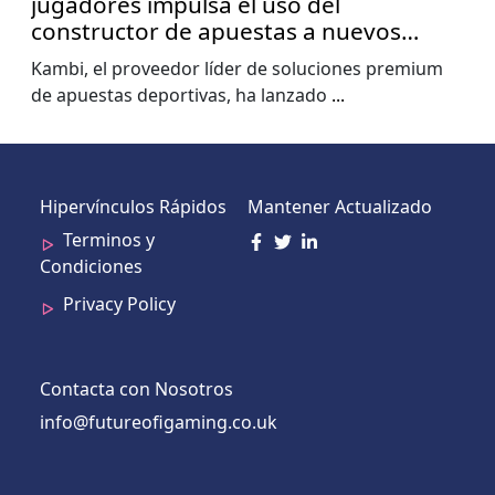
jugadores impulsa el uso del
constructor de apuestas a nuevos
niveles, muestra el informe de la Copa
Kambi, el proveedor líder de soluciones premium
del Mundo de Kambi
de apuestas deportivas, ha lanzado
...
Hipervínculos Rápidos
Mantener Actualizado
Terminos y
Condiciones
Privacy Policy
Contacta con Nosotros
info@futureofigaming.co.uk