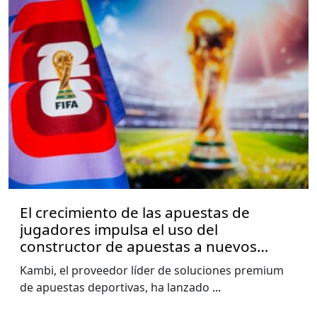
El crecimiento de las apuestas de
jugadores impulsa el uso del
constructor de apuestas a nuevos
niveles, muestra el informe de la Copa
Kambi, el proveedor líder de soluciones premium
del Mundo de Kambi
de apuestas deportivas, ha lanzado
...