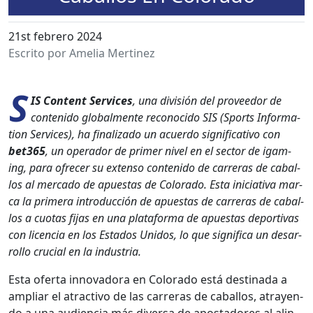
21st febrero 2024
Escrito por Amelia Mertinez
S
IS Con­tent Ser­vices
, una división del provee­dor de
con­tenido glob­al­mente recono­ci­do SIS (Sports Infor­ma­
tion Ser­vices), ha final­iza­do un acuer­do sig­ni­fica­ti­vo con
bet365
, un oper­ador de primer niv­el en el sec­tor de igam­
ing, para ofre­cer su exten­so con­tenido de car­reras de cabal­
los al mer­ca­do de apues­tas de Col­orado. Esta ini­cia­ti­va mar­
ca la primera intro­duc­ción de apues­tas de car­reras de cabal­
los a cuo­tas fijas en una platafor­ma de apues­tas deporti­vas
con licen­cia en los Esta­dos Unidos, lo que sig­nifi­ca un desar­
rol­lo cru­cial en la indus­tria.
Esta ofer­ta inno­vado­ra en Col­orado está des­ti­na­da a
ampli­ar el atrac­ti­vo de las car­reras de cabal­los, atrayen­
do a una audi­en­cia más diver­sa de apos­ta­dores al alin­