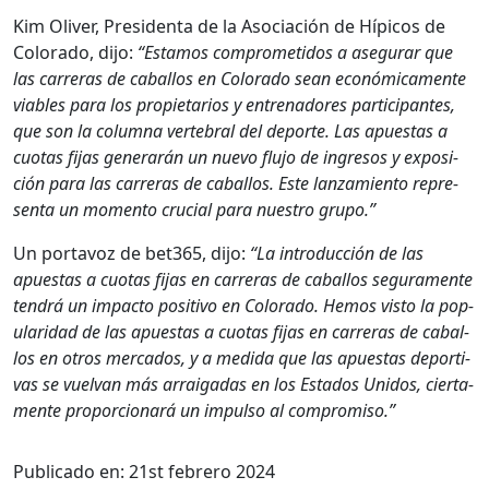
Kim Oliv­er, Pres­i­den­ta de la Aso­ciación de Hípi­cos de
Col­orado, dijo:
“Esta­mos com­pro­meti­dos a ase­gu­rar que
las car­reras de cabal­los en Col­orado sean económi­ca­mente
viables para los propi­etar­ios y entre­nadores par­tic­i­pantes,
que son la colum­na ver­te­bral del deporte. Las apues­tas a
cuo­tas fijas gener­arán un nue­vo flu­jo de ingre­sos y exposi­
ción para las car­reras de cabal­los. Este lan­za­mien­to rep­re­
sen­ta un momen­to cru­cial para nue­stro grupo.”
Un por­tavoz de bet365, dijo:
“La intro­duc­ción de las
apues­tas a cuo­tas fijas en car­reras de cabal­los segu­ra­mente
ten­drá un impacto pos­i­ti­vo en Col­orado. Hemos vis­to la pop­
u­lar­i­dad de las apues­tas a cuo­tas fijas en car­reras de cabal­
los en otros mer­ca­dos, y a medi­da que las apues­tas deporti­
vas se vuel­van más arraigadas en los Esta­dos Unidos, cier­ta­
mente pro­por­cionará un impul­so al com­pro­miso.”
Publicado en:
21st febrero 2024