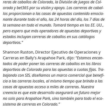
reras de cabal­los de Col­orado, la División de Jue­gos de Col­
orado y bet365 por su visión y apoyo. Las car­reras de cabal­
los pro­por­cio­nan a las casas de apues­tas con­tenido emo­cio­
nante durante todo el año, las 24 horas del día, los 7 días de
la sem­ana en todo el mun­do. Tomará tiem­po en los EE. UU.,
pero espero que más oper­adores de apues­tas deporti­vas y
esta­dos incluyan car­reras de cabal­los en sus catál­o­gos
deportivos.”
Shan­non Rus­ton, Direc­tor Ejec­u­ti­vo de Opera­ciones y
Car­reras en Bal­ly’s Ara­pa­hoe Park, dijo:
“Esta­mos encan­
ta­dos de poder pon­er las car­reras de cabal­los en los libros
deportivos de Col­orado para las apues­tas a cuo­tas fijas. Tra­
ba­jan­do con SIS, dis­eñamos un mar­co com­er­cial que ben­e­fi­
cia a las car­reras locales, al mis­mo tiem­po que brin­da a las
casas de apues­tas acce­so a miles de car­reras. Nues­tra
creen­cia es que este desar­rol­lo ase­gu­rará un futuro mejor
no solo para Ara­pa­hoe Park, sino tam­bién para todo el eco­
sis­tema de car­reras en Col­orado.”