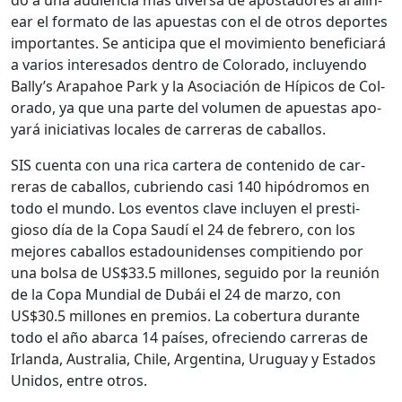
ear el for­ma­to de las apues­tas con el de otros deportes
impor­tantes. Se antic­i­pa que el movimien­to ben­e­fi­cia­rá
a var­ios intere­sa­dos den­tro de Col­orado, incluyen­do
Bal­ly’s Ara­pa­hoe Park y la Aso­ciación de Hípi­cos de Col­
orado, ya que una parte del vol­u­men de apues­tas apo­
yará ini­cia­ti­vas locales de car­reras de cabal­los.
SIS cuen­ta con una rica cartera de con­tenido de car­
reras de cabal­los, cubrien­do casi 140 hipó­dro­mos en
todo el mun­do. Los even­tos clave incluyen el pres­ti­
gioso día de la Copa Saudí el 24 de febrero, con los
mejores cabal­los esta­dounidens­es com­pi­tien­do por
una bol­sa de US$33.5 mil­lones, segui­do por la reunión
de la Copa Mundi­al de Dubái el 24 de mar­zo, con
US$30.5 mil­lones en pre­mios. La cober­tu­ra durante
todo el año abar­ca 14 país­es, ofre­cien­do car­reras de
Irlan­da, Aus­tralia, Chile, Argenti­na, Uruguay y Esta­dos
Unidos, entre otros.