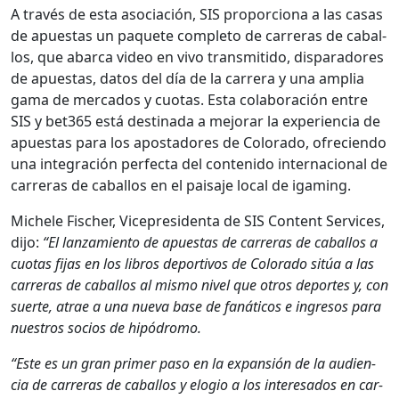
A través de esta aso­ciación, SIS pro­por­ciona a las casas
de apues­tas un paque­te com­ple­to de car­reras de cabal­
los, que abar­ca video en vivo trans­mi­ti­do, dis­paradores
de apues­tas, datos del día de la car­rera y una amplia
gama de mer­ca­dos y cuo­tas. Esta colab­o­ración entre
SIS y bet365 está des­ti­na­da a mejo­rar la expe­ri­en­cia de
apues­tas para los apos­ta­dores de Col­orado, ofre­cien­do
una inte­gración per­fec­ta del con­tenido inter­na­cional de
car­reras de cabal­los en el paisaje local de igam­ing.
Michele Fis­ch­er, Vicepres­i­den­ta de SIS Con­tent Ser­vices,
dijo:
“El lan­za­mien­to de apues­tas de car­reras de cabal­los a
cuo­tas fijas en los libros deportivos de Col­orado sitúa a las
car­reras de cabal­los al mis­mo niv­el que otros deportes y, con
suerte, atrae a una nue­va base de fanáti­cos e ingre­sos para
nue­stros socios de hipó­dro­mo.
“Este es un gran primer paso en la expan­sión de la audi­en­
cia de car­reras de cabal­los y elo­gio a los intere­sa­dos en car­