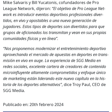
Mike Sal­varis y Bill Yuca­to­nis, cofun­dadores de Pro
League Net­work, dijeron:
“El obje­ti­vo de Pro League Net­
work es intro­ducir even­tos deportivos pro­fe­sion­ales diver­
tidos, en vivo y apos­ta­bles a una nue­va gen­eración de
jugadores. Estos tipos de deportes son diver­tidos para que
gru­pos de afi­ciona­dos los trans­mi­tan y vean en sus propias
comu­nidades físi­cas y en línea”.
“Nos pro­ponemos mod­ern­izar el entreten­imien­to deporti­vo
aprovechan­do el mer­ca­do de apues­tas en deportes en trans­
misión en vivo en auge. La expe­ri­en­cia de SGG Media en
redes sociales, exce­lente cartera de creadores de con­tenido
microin­fluyente alta­mente com­pro­meti­dos y enfoque úni­co
de mar­ket­ing están lid­eran­do este nue­vo capí­tu­lo en la his­
to­ria de los deportes alter­na­tivos”
, dice Troy Paul, CEO de
SGG Media.
Publicado en:
20th febrero 2024