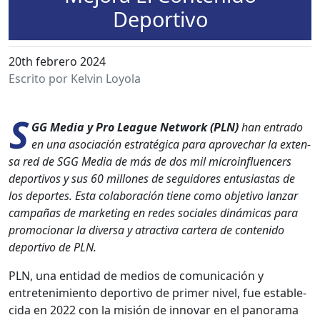
Deportivo
20th febrero 2024
Escrito por Kelvin Loyola
S
GG Media y Pro League Net­work (PLN)
han entra­do
en una aso­ciación estratég­i­ca para aprovechar la exten­
sa red de SGG Media de más de dos mil microin­flu­encers
deportivos y sus 60 mil­lones de seguidores entu­si­as­tas de
los deportes. Esta colab­o­ración tiene como obje­ti­vo lan­zar
cam­pañas de mar­ket­ing en redes sociales dinámi­cas para
pro­mo­cionar la diver­sa y atrac­ti­va cartera de con­tenido
deporti­vo de PLN.
PLN, una enti­dad de medios de comu­ni­cación y
entreten­imien­to deporti­vo de primer niv­el, fue estable­
ci­da en 2022 con la mis­ión de inno­var en el panora­ma