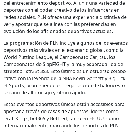
del entreten­imien­to deporti­vo. Al unir una var­iedad de
deportes con el poder cre­ati­vo de los influ­encers en
redes sociales, PLN ofrece una expe­ri­en­cia dis­tin­ti­va de
ver y apos­tar que se alin­ea con las pref­er­en­cias en
evolu­ción de los afi­ciona­dos deportivos actuales.
La pro­gra­mación de PLN incluye algunos de los even­tos
deportivos más virales en el esce­nario glob­al, como la
World Putting League, el Campe­ona­to Car­Jit­su, los
Campe­onatos de Slap­FIGHT y la muy esper­a­da liga de
street­ball str33t 3x3. Este últi­mo es un esfuer­zo colab­o­
ra­ti­vo con la leyen­da de la NBA Kevin Gar­nett y Big Tick­
et Sports, prome­tien­do entre­gar acción de balon­ces­to
urbano de alto ries­go y rit­mo rápi­do.
Estos even­tos deportivos úni­cos están acce­si­bles para
apos­tar a través de casas de apues­tas líderes como
DraftK­ings, bet365 y Bet­fred, tan­to en EE. UU. como
inter­na­cional­mente, mar­can­do los deportes de PLN