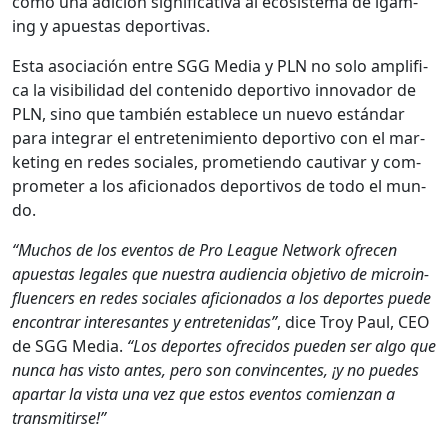
como una adi­ción sig­ni­fica­ti­va al eco­sis­tema de igam­
ing y apues­tas deporti­vas.
Esta aso­ciación entre SGG Media y PLN no solo ampli­fi­
ca la vis­i­bil­i­dad del con­tenido deporti­vo inno­vador de
PLN, sino que tam­bién establece un nue­vo están­dar
para inte­grar el entreten­imien­to deporti­vo con el mar­
ket­ing en redes sociales, prome­tien­do cau­ti­var y com­
pro­m­e­ter a los afi­ciona­dos deportivos de todo el mun­
do.
“Muchos de los even­tos de Pro League Net­work ofre­cen
apues­tas legales que nues­tra audi­en­cia obje­ti­vo de microin­
flu­encers en redes sociales afi­ciona­dos a los deportes puede
encon­trar intere­santes y entretenidas”
, dice Troy Paul, CEO
de SGG Media.
“Los deportes ofre­ci­dos pueden ser algo que
nun­ca has vis­to antes, pero son con­vin­centes, ¡y no puedes
apartar la vista una vez que estos even­tos comien­zan a
trans­mi­tirse!”