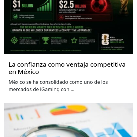
La confianza como ventaja competitiva
en México
México se ha consolidado como uno de los
mercados de iGaming con
...