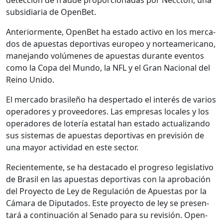
sub­sidiaria de Open­Bet.
Ante­ri­or­mente, Open­Bet ha esta­do acti­vo en los mer­ca­
dos de apues­tas deporti­vas europeo y norteam­er­i­cano,
mane­jan­do volúmenes de apues­tas durante even­tos
como la Copa del Mun­do, la NFL y el Gran Nacional del
Reino Unido.
El mer­ca­do brasileño ha des­per­ta­do el interés de var­ios
oper­adores y provee­dores. Las empre­sas locales y los
oper­adores de lotería estatal han esta­do actu­al­izan­do
sus sis­temas de apues­tas deporti­vas en pre­visión de
una may­or activi­dad en este sec­tor.
Recien­te­mente, se ha desta­ca­do el pro­gre­so leg­isla­ti­vo
de Brasil en las apues­tas deporti­vas con la aprobación
del Proyec­to de Ley de Reg­u­lación de Apues­tas por la
Cámara de Diputa­dos. Este proyec­to de ley se pre­sen­
tará a con­tin­uación al Sena­do para su revisión. Open­