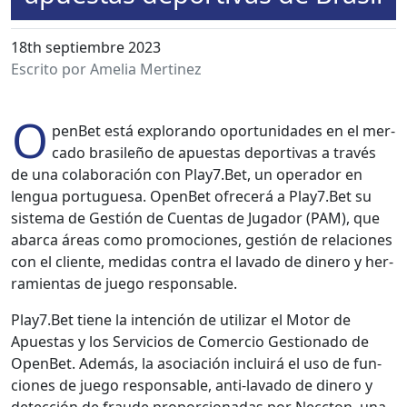
18th septiembre 2023
Escrito por Amelia Mertinez
O
pen­Bet está explo­ran­do opor­tu­nidades en el mer­
ca­do brasileño de apues­tas deporti­vas a través
de una colab­o­ración con Play7.Bet, un oper­ador en
lengua por­tugue­sa. Open­Bet ofre­cerá a Play7.Bet su
sis­tema de Gestión de Cuen­tas de Jugador (PAM), que
abar­ca áreas como pro­mo­ciones, gestión de rela­ciones
con el cliente, medi­das con­tra el lava­do de dinero y her­
ramien­tas de juego respon­s­able.
Play7.Bet tiene la inten­ción de uti­lizar el Motor de
Apues­tas y los Ser­vi­cios de Com­er­cio Ges­tion­a­do de
Open­Bet. Además, la aso­ciación incluirá el uso de fun­
ciones de juego respon­s­able, anti-lava­do de dinero y
detec­ción de fraude pro­por­cionadas por Nec­c­ton, una