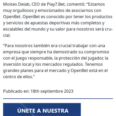
Moi­ses Deiab, CEO de Play7.Bet, comen­tó: “Esta­mos
muy orgul­losos y emo­ciona­dos de aso­cia­rnos con
Open­Bet. Open­Bet es cono­ci­do por ten­er los pro­duc­tos
y ser­vi­cios de apues­tas deporti­vas más com­ple­tos y
escal­ables del mun­do y su val­or para nosotros será cru­
cial.
“Para nosotros tam­bién era cru­cial tra­ba­jar con una
empre­sa que siem­pre ha demostra­do su com­pro­miso
con el juego respon­s­able, la pro­tec­ción del jugador, la
inver­sión local y los mer­ca­dos reg­u­la­dos. Ten­emos
grandes planes para el mer­ca­do y Open­Bet está en el
cen­tro de ellos.”
Publicado en:
18th septiembre 2023