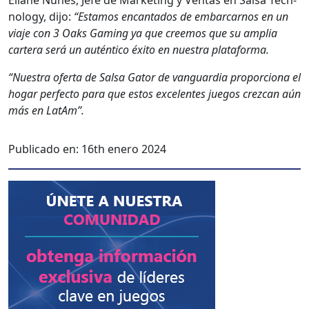
nol­o­gy, dijo:
“Esta­mos encan­ta­dos de embar­carnos en un
via­je con 3 Oaks Gam­ing ya que creemos que su amplia
cartera será un autén­ti­co éxi­to en nues­tra platafor­ma.
“Nues­tra ofer­ta de Sal­sa Gator de van­guardia pro­por­ciona el
hog­ar per­fec­to para que estos exce­lentes jue­gos crez­can aún
más en LatAm”.
Publicado en:
16th enero 2024