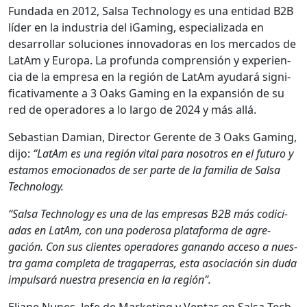
Fun­da­da en 2012, Sal­sa Tech­nol­o­gy es una enti­dad B2B
líder en la indus­tria del iGam­ing, espe­cial­iza­da en
desar­rol­lar solu­ciones inno­vado­ras en los mer­ca­dos de
LatAm y Europa. La pro­fun­da com­pren­sión y expe­ri­en­
cia de la empre­sa en la región de LatAm ayu­dará sig­ni­
fica­ti­va­mente a 3 Oaks Gam­ing en la expan­sión de su
red de oper­adores a lo largo de 2024 y más allá.
Sebas­t­ian Dami­an, Direc­tor Ger­ente de 3 Oaks Gam­ing,
dijo:
“LatAm es una región vital para nosotros en el futuro y
esta­mos emo­ciona­dos de ser parte de la famil­ia de Sal­sa
Tech­nol­o­gy.
“Sal­sa Tech­nol­o­gy es una de las empre­sas B2B más cod­i­ci­
adas en LatAm, con una poderosa platafor­ma de agre­
gación. Con sus clientes oper­adores ganan­do acce­so a nues­
tra gama com­ple­ta de tra­gaper­ras, esta aso­ciación sin duda
impul­sará nues­tra pres­en­cia en la región”.
Eliane Nunes, Jefe de Mar­ket­ing y Ven­tas en Sal­sa Tech­