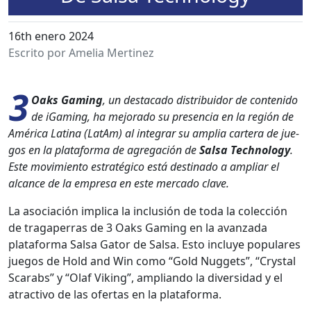
16th enero 2024
Escrito por Amelia Mertinez
3
Oaks Gam­ing
, un desta­ca­do dis­tribuidor de con­tenido
de iGam­ing, ha mejo­ra­do su pres­en­cia en la región de
Améri­ca Lati­na (LatAm) al inte­grar su amplia cartera de jue­
gos en la platafor­ma de agre­gación de
Sal­sa Tech­nol­o­gy
.
Este movimien­to estratégi­co está des­ti­na­do a ampli­ar el
alcance de la empre­sa en este mer­ca­do clave.
La aso­ciación impli­ca la inclusión de toda la colec­ción
de tra­gaper­ras de 3 Oaks Gam­ing en la avan­za­da
platafor­ma Sal­sa Gator de Sal­sa. Esto incluye pop­u­lares
jue­gos de Hold and Win como “Gold Nuggets”, “Crys­tal
Scarabs” y “Olaf Viking”, amplian­do la diver­si­dad y el
atrac­ti­vo de las ofer­tas en la platafor­ma.