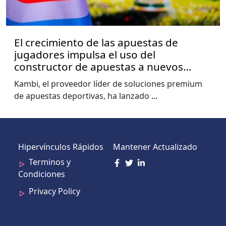
El crecimiento de las apuestas de
jugadores impulsa el uso del
constructor de apuestas a nuevos
niveles, muestra el informe de la Copa
Kambi, el proveedor líder de soluciones premium
del Mundo de Kambi
de apuestas deportivas, ha lanzado
...
Hipervínculos Rápidos
Mantener Actualizado
Terminos y
Condiciones
Privacy Policy