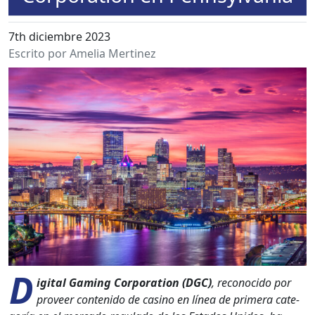
7th diciembre 2023
Escrito por Amelia Mertinez
D
ig­i­tal Gam­ing Cor­po­ra­tion (DGC)
, recono­ci­do por
proveer con­tenido de casi­no en línea de primera cat­e­