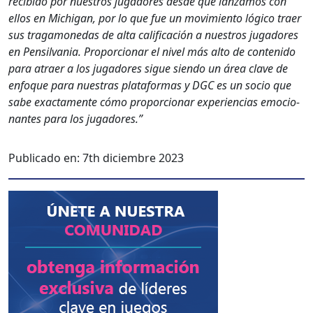
recibido por nue­stros jugadores des­de que lan­zamos con
ellos en Michi­gan, por lo que fue un movimien­to lógi­co traer
sus trag­a­monedas de alta cal­i­fi­cación a nue­stros jugadores
en Pen­sil­va­nia. Pro­por­cionar el niv­el más alto de con­tenido
para atraer a los jugadores sigue sien­do un área clave de
enfoque para nues­tras platafor­mas y DGC es un socio que
sabe exac­ta­mente cómo pro­por­cionar expe­ri­en­cias emo­cio­
nantes para los jugadores.”
Publicado en:
7th diciembre 2023