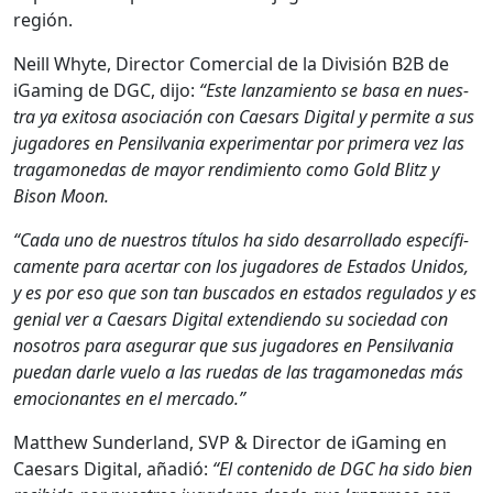
región.
Neill Whyte, Direc­tor Com­er­cial de la División B2B de
iGam­ing de DGC, dijo:
“Este lan­za­mien­to se basa en nues­
tra ya exi­tosa aso­ciación con Cae­sars Dig­i­tal y per­mite a sus
jugadores en Pen­sil­va­nia exper­i­men­tar por primera vez las
trag­a­monedas de may­or rendimien­to como Gold Blitz y
Bison Moon.
“Cada uno de nue­stros títu­los ha sido desar­rol­la­do especí­fi­
ca­mente para acer­tar con los jugadores de Esta­dos Unidos,
y es por eso que son tan bus­ca­dos en esta­dos reg­u­la­dos y es
genial ver a Cae­sars Dig­i­tal exten­di­en­do su sociedad con
nosotros para ase­gu­rar que sus jugadores en Pen­sil­va­nia
puedan dar­le vue­lo a las ruedas de las trag­a­monedas más
emo­cio­nantes en el mer­ca­do.”
Matthew Sun­der­land, SVP & Direc­tor de iGam­ing en
Cae­sars Dig­i­tal, añadió:
“El con­tenido de DGC ha sido bien