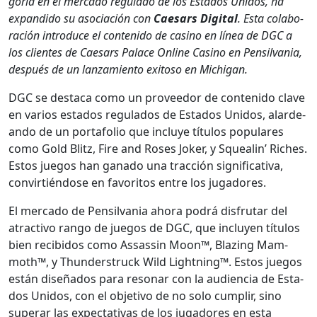
goría en el mer­ca­do reg­u­la­do de los Esta­dos Unidos, ha
expandi­do su aso­ciación con
Cae­sars Dig­i­tal
. Esta colab­o­
ración intro­duce el con­tenido de casi­no en línea de DGC a
los clientes de Cae­sars Palace Online Casi­no en Pen­sil­va­nia,
después de un lan­za­mien­to exi­toso en Michi­gan.
DGC se desta­ca como un provee­dor de con­tenido clave
en var­ios esta­dos reg­u­la­dos de Esta­dos Unidos, alarde­
an­do de un portafo­lio que incluye títu­los pop­u­lares
como Gold Blitz, Fire and Ros­es Jok­er, y Squealin’ Rich­es.
Estos jue­gos han gana­do una trac­ción sig­ni­fica­ti­va,
con­vir­tién­dose en favoritos entre los jugadores.
El mer­ca­do de Pen­sil­va­nia aho­ra podrá dis­fru­tar del
atrac­ti­vo ran­go de jue­gos de DGC, que incluyen títu­los
bien recibidos como Assas­sin Moon™, Blaz­ing Mam­
moth™, y Thun­der­struck Wild Light­ning™. Estos jue­gos
están dis­eña­dos para res­onar con la audi­en­cia de Esta­
dos Unidos, con el obje­ti­vo de no solo cumplir, sino
super­ar las expec­ta­ti­vas de los jugadores en esta