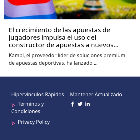
El crecimiento de las apuestas de
jugadores impulsa el uso del
constructor de apuestas a nuevos
niveles, muestra el informe de la Copa
Kambi, el proveedor líder de soluciones premium
del Mundo de Kambi
de apuestas deportivas, ha lanzado
...
Hipervínculos Rápidos
Mantener Actualizado
Terminos y
Condiciones
Privacy Policy