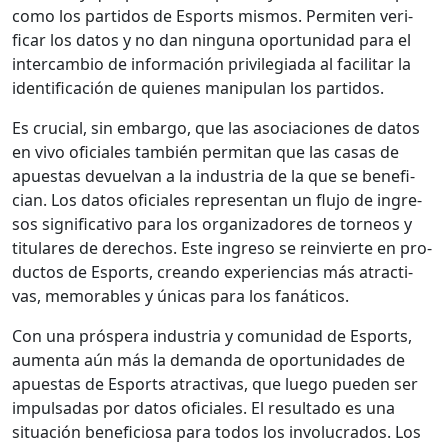
como los par­tidos de Esports mis­mos. Per­miten ver­i­
ficar los datos y no dan ningu­na opor­tu­nidad para el
inter­cam­bio de infor­ma­ción priv­i­le­gia­da al facil­i­tar la
iden­ti­fi­cación de quienes manip­u­lan los par­tidos.
Es cru­cial, sin embar­go, que las aso­cia­ciones de datos
en vivo ofi­ciales tam­bién per­mi­tan que las casas de
apues­tas devuel­van a la indus­tria de la que se ben­e­fi­
cian. Los datos ofi­ciales rep­re­sen­tan un flu­jo de ingre­
sos sig­ni­fica­ti­vo para los orga­ni­zadores de tor­neos y
tit­u­lares de dere­chos. Este ingre­so se rein­vierte en pro­
duc­tos de Esports, cre­an­do expe­ri­en­cias más atrac­ti­
vas, mem­o­rables y úni­cas para los fanáti­cos.
Con una próspera indus­tria y comu­nidad de Esports,
aumen­ta aún más la deman­da de opor­tu­nidades de
apues­tas de Esports atrac­ti­vas, que luego pueden ser
impul­sadas por datos ofi­ciales. El resul­ta­do es una
situación ben­efi­ciosa para todos los involu­cra­dos. Los