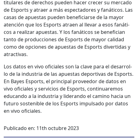
tit­u­lares de dere­chos pueden hac­er cre­cer su mer­ca­do
de Esports y atraer a más espec­ta­dores y fanáti­cos. Las
casas de apues­tas pueden ben­e­fi­cia­rse de la may­or
aten­ción que los Esports atraen al lle­var a esos fanáti­
cos a realizar apues­tas. Y los fanáti­cos se ben­e­fi­cian
tan­to de pro­duc­ciones de Esports de may­or cal­i­dad
como de opciones de apues­tas de Esports diver­tidas y
atrac­ti­vas.
Los datos en vivo ofi­ciales son la clave para el desar­rol­
lo de la indus­tria de las apues­tas deporti­vas de Esports.
En Bayes Esports, el prin­ci­pal provee­dor de datos en
vivo ofi­ciales y ser­vi­cios de Esports, con­tin­uare­mos
edu­can­do a la indus­tria y lid­eran­do el camino hacia un
futuro sostenible de los Esports impul­sa­do por datos
en vivo ofi­ciales.
Publicado en:
11th octubre 2023