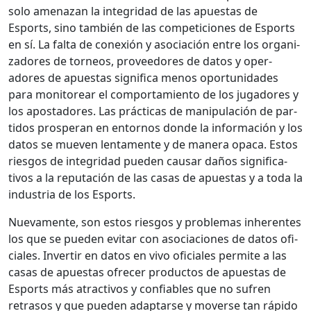
solo ame­nazan la inte­gri­dad de las apues­tas de
Esports, sino tam­bién de las com­peti­ciones de Esports
en sí. La fal­ta de conex­ión y aso­ciación entre los orga­ni­
zadores de tor­neos, provee­dores de datos y oper­
adores de apues­tas sig­nifi­ca menos opor­tu­nidades
para mon­i­tore­ar el com­por­tamien­to de los jugadores y
los apos­ta­dores. Las prác­ti­cas de manip­u­lación de par­
tidos pros­per­an en entornos donde la infor­ma­ción y los
datos se mueven lenta­mente y de man­era opaca. Estos
ries­gos de inte­gri­dad pueden causar daños sig­ni­fica­
tivos a la rep­utación de las casas de apues­tas y a toda la
indus­tria de los Esports.
Nue­va­mente, son estos ries­gos y prob­le­mas inher­entes
los que se pueden evi­tar con aso­cia­ciones de datos ofi­
ciales. Inver­tir en datos en vivo ofi­ciales per­mite a las
casas de apues­tas ofre­cer pro­duc­tos de apues­tas de
Esports más atrac­tivos y con­fi­ables que no sufren
retra­sos y que pueden adap­tarse y moverse tan rápi­do