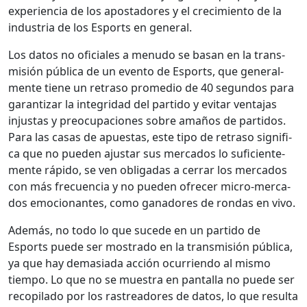
expe­ri­en­cia de los apos­ta­dores y el crec­imien­to de la
indus­tria de los Esports en gen­er­al.
Los datos no ofi­ciales a menudo se basan en la trans­
misión públi­ca de un even­to de Esports, que gen­eral­
mente tiene un retra­so prome­dio de 40 segun­dos para
garan­ti­zar la inte­gri­dad del par­tido y evi­tar ven­ta­jas
injus­tas y pre­ocu­pa­ciones sobre amaños de par­tidos.
Para las casas de apues­tas, este tipo de retra­so sig­nifi­
ca que no pueden ajus­tar sus mer­ca­dos lo sufi­cien­te­
mente rápi­do, se ven oblig­adas a cer­rar los mer­ca­dos
con más fre­cuen­cia y no pueden ofre­cer micro-mer­ca­
dos emo­cio­nantes, como ganadores de ron­das en vivo.
Además, no todo lo que sucede en un par­tido de
Esports puede ser mostra­do en la trans­misión públi­ca,
ya que hay demasi­a­da acción ocur­rien­do al mis­mo
tiem­po. Lo que no se mues­tra en pan­talla no puede ser
recopi­la­do por los ras­treadores de datos, lo que resul­ta