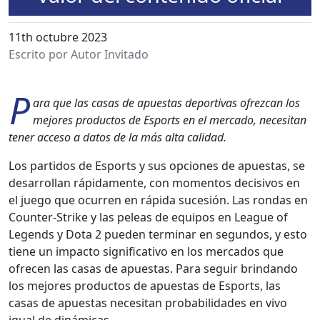
11th octubre 2023
Escrito por Autor Invitado
P
ara que las casas de apues­tas deporti­vas ofrez­can los
mejores pro­duc­tos de Esports en el mer­ca­do, nece­si­tan
ten­er acce­so a datos de la más alta cal­i­dad.
Los par­tidos de Esports y sus opciones de apues­tas, se
desar­rol­lan ráp­i­da­mente, con momen­tos deci­sivos en
el juego que ocur­ren en ráp­i­da suce­sión. Las ron­das en
Counter-Strike y las peleas de equipos en League of
Leg­ends y Dota 2 pueden ter­mi­nar en segun­dos, y esto
tiene un impacto sig­ni­fica­ti­vo en los mer­ca­dos que
ofre­cen las casas de apues­tas. Para seguir brin­dan­do
los mejores pro­duc­tos de apues­tas de Esports, las
casas de apues­tas nece­si­tan prob­a­bil­i­dades en vivo
igual de dinámi­cas.