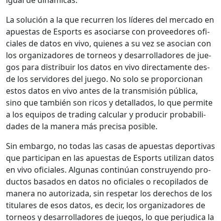
La solu­ción a la que recur­ren los líderes del mer­ca­do en
apues­tas de Esports es aso­cia­rse con provee­dores ofi­
ciales de datos en vivo, quienes a su vez se aso­cian con
los orga­ni­zadores de tor­neos y desar­rol­ladores de jue­
gos para dis­tribuir los datos en vivo direc­ta­mente des­
de los servi­dores del juego. No solo se pro­por­cio­nan
estos datos en vivo antes de la trans­misión públi­ca,
sino que tam­bién son ricos y detal­la­dos, lo que per­mite
a los equipos de trad­ing cal­cu­lar y pro­ducir prob­a­bil­i­
dades de la man­era más pre­cisa posi­ble.
Sin embar­go, no todas las casas de apues­tas deporti­vas
que par­tic­i­pan en las apues­tas de Esports uti­lizan datos
en vivo ofi­ciales. Algu­nas con­tinúan con­struyen­do pro­
duc­tos basa­dos en datos no ofi­ciales o recopi­la­dos de
man­era no autor­iza­da, sin respetar los dere­chos de los
tit­u­lares de esos datos, es decir, los orga­ni­zadores de
tor­neos y desar­rol­ladores de jue­gos, lo que per­ju­di­ca la