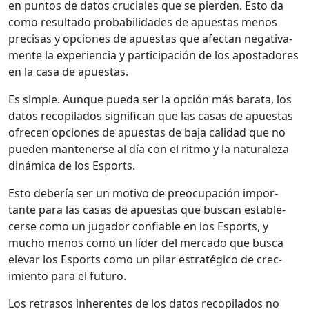
en pun­tos de datos cru­ciales que se pier­den. Esto da
como resul­ta­do prob­a­bil­i­dades de apues­tas menos
pre­cisas y opciones de apues­tas que afectan neg­a­ti­va­
mente la expe­ri­en­cia y par­tic­i­pación de los apos­ta­dores
en la casa de apues­tas.
Es sim­ple. Aunque pue­da ser la opción más bara­ta, los
datos recopi­la­dos sig­nif­i­can que las casas de apues­tas
ofre­cen opciones de apues­tas de baja cal­i­dad que no
pueden man­ten­erse al día con el rit­mo y la nat­u­raleza
dinámi­ca de los Esports.
Esto debería ser un moti­vo de pre­ocu­pación impor­
tante para las casas de apues­tas que bus­can estable­
cerse como un jugador con­fi­able en los Esports, y
mucho menos como un líder del mer­ca­do que bus­ca
ele­var los Esports como un pilar estratégi­co de crec­
imien­to para el futuro.
Los retra­sos inher­entes de los datos recopi­la­dos no