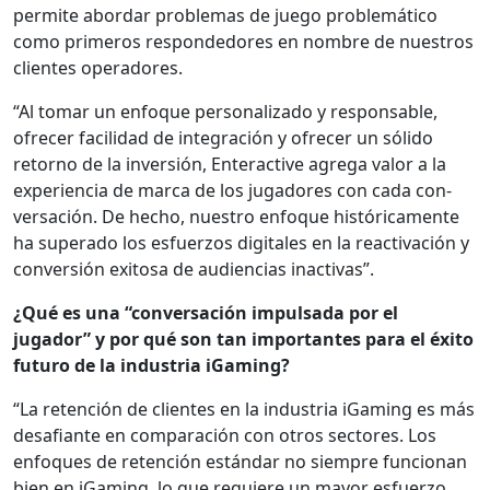
per­mite abor­dar prob­le­mas de juego prob­lemáti­co
como primeros responde­dores en nom­bre de nue­stros
clientes oper­adores.
“Al tomar un enfoque per­son­al­iza­do y respon­s­able,
ofre­cer facil­i­dad de inte­gración y ofre­cer un sóli­do
retorno de la inver­sión, Enter­ac­tive agre­ga val­or a la
expe­ri­en­cia de mar­ca de los jugadores con cada con­
ver­sación. De hecho, nue­stro enfoque históri­ca­mente
ha super­a­do los esfuer­zos dig­i­tales en la reac­ti­vación y
con­ver­sión exi­tosa de audi­en­cias inac­ti­vas”.
¿Qué es una “con­ver­sación impul­sa­da por el
jugador” y por qué son tan impor­tantes para el éxi­to
futuro de la indus­tria iGam­ing?
“La reten­ción de clientes en la indus­tria iGam­ing es más
desafi­ante en com­para­ción con otros sec­tores. Los
enfo­ques de reten­ción están­dar no siem­pre fun­cio­nan
bien en iGam­ing, lo que requiere un may­or esfuer­zo