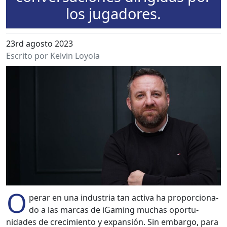
los jugadores.
23rd agosto 2023
Escrito por Kelvin Loyola
O
per­ar en una indus­tria tan acti­va ha pro­por­ciona­
do a las mar­cas de iGam­ing muchas opor­tu­
nidades de crec­imien­to y expan­sión. Sin embar­go, para