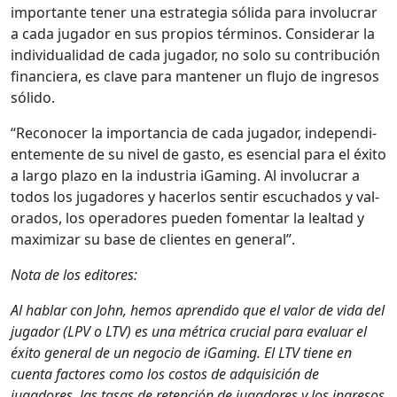
impor­tante ten­er una estrate­gia sól­i­da para involu­crar
a cada jugador en sus pro­pios tér­mi­nos. Con­sid­er­ar la
indi­vid­u­al­i­dad de cada jugador, no solo su con­tribu­ción
financiera, es clave para man­ten­er un flu­jo de ingre­sos
sóli­do.
“Recono­cer la impor­tan­cia de cada jugador, inde­pen­di­
en­te­mente de su niv­el de gas­to, es esen­cial para el éxi­to
a largo pla­zo en la indus­tria iGam­ing. Al involu­crar a
todos los jugadores y hac­er­los sen­tir escucha­dos y val­
o­rados, los oper­adores pueden fomen­tar la leal­tad y
max­i­mizar su base de clientes en gen­er­al”.
Nota de los edi­tores:
Al hablar con John, hemos apren­di­do que el val­or de vida del
jugador (LPV o LTV) es una métri­ca cru­cial para eval­u­ar el
éxi­to gen­er­al de un nego­cio de iGam­ing. El LTV tiene en
cuen­ta fac­tores como los cos­tos de adquisi­ción de
jugadores, las tasas de reten­ción de jugadores y los ingre­sos