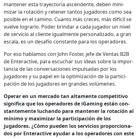
man­ten­er esta trayec­to­ria ascen­dente, deben min­i­
mizar la rotación y reten­er tan­tos jugadores como sea
posi­ble en el camino. Cuan­to más cre­ces, más difí­cil se
vuelve lograr­lo. Poder brindar a cada jugador un niv­el
de ser­vi­cio al cliente igual­mente per­son­al­iza­do, a gran
escala, es un desafío con­stante para los oper­adores.
Por eso hablam­os con John Fos­ter, jefe de Ven­tas B2B
de Enter­ac­tive, para escuchar sus ideas sobre la impor­
tan­cia de las con­ver­sa­ciones impul­sadas por los
jugadores y su papel en la opti­mización de la par­tic­i­
pación de los jugadores en grandes volúmenes.
Oper­ar en un mer­ca­do tan alta­mente com­pet­i­ti­vo
sig­nifi­ca que los oper­adores de iGam­ing están con­
stan­te­mente luchan­do para man­ten­er la rotación al
mín­i­mo y max­i­mizar la par­tic­i­pación de los
jugadores. ¿Cómo pueden los ser­vi­cios pro­por­ciona­
dos por Enter­ac­tive ayu­dar a los oper­adores con este