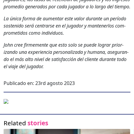
prome­dio gen­er­a­dos por cada jugador a lo largo del tiem­po.
La úni­ca for­ma de aumen­tar este val­or durante un perío­do
sostenido será cen­trarse en el jugador y man­ten­er­los com­
pro­meti­dos como indi­vid­u­os.
John cree firme­mente que esto solo se puede lograr pri­or­
izan­do una expe­ri­en­cia per­son­al­iza­da y humana, ase­gu­ran­
do el más alto niv­el de sat­is­fac­ción del cliente durante todo
el via­je del jugador.
Publicado en:
23rd agosto 2023
Related
stories