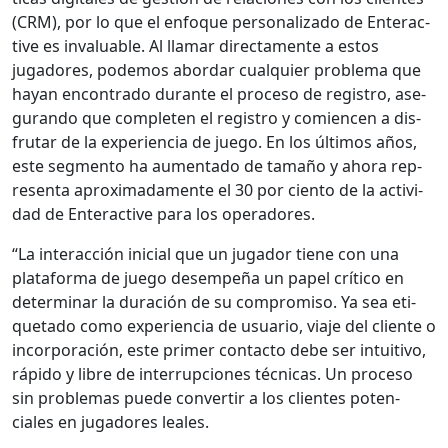
(CRM), por lo que el enfoque per­son­al­iza­do de Enter­ac­
tive es invalu­able. Al lla­mar direc­ta­mente a estos
jugadores, podemos abor­dar cualquier prob­le­ma que
hayan encon­tra­do durante el pro­ce­so de reg­istro, ase­
gu­ran­do que com­pleten el reg­istro y comien­cen a dis­
fru­tar de la expe­ri­en­cia de juego. En los últi­mos años,
este seg­men­to ha aumen­ta­do de tamaño y aho­ra rep­
re­sen­ta aprox­i­mada­mente el 30 por cien­to de la activi­
dad de Enter­ac­tive para los oper­adores.
“La inter­ac­ción ini­cial que un jugador tiene con una
platafor­ma de juego desem­peña un papel críti­co en
deter­mi­nar la duración de su com­pro­miso. Ya sea eti­
que­ta­do como expe­ri­en­cia de usuario, via­je del cliente o
incor­po­ración, este primer con­tac­to debe ser intu­iti­vo,
rápi­do y libre de inter­rup­ciones téc­ni­cas. Un pro­ce­so
sin prob­le­mas puede con­ver­tir a los clientes poten­
ciales en jugadores leales.