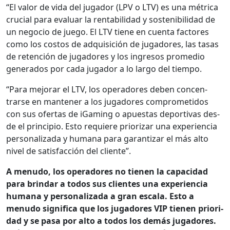
“El val­or de vida del jugador (LPV o LTV) es una métri­ca
cru­cial para eval­u­ar la rentabil­i­dad y sosteni­bil­i­dad de
un nego­cio de juego. El LTV tiene en cuen­ta fac­tores
como los cos­tos de adquisi­ción de jugadores, las tasas
de reten­ción de jugadores y los ingre­sos prome­dio
gen­er­a­dos por cada jugador a lo largo del tiem­po.
“Para mejo­rar el LTV, los oper­adores deben con­cen­
trarse en man­ten­er a los jugadores com­pro­meti­dos
con sus ofer­tas de iGam­ing o apues­tas deporti­vas des­
de el prin­ci­pio. Esto requiere pri­orizar una expe­ri­en­cia
per­son­al­iza­da y humana para garan­ti­zar el más alto
niv­el de sat­is­fac­ción del cliente”.
A menudo, los oper­adores no tienen la capaci­dad
para brindar a todos sus clientes una expe­ri­en­cia
humana y per­son­al­iza­da a gran escala. Esto a
menudo sig­nifi­ca que los jugadores VIP tienen pri­or­i­
dad y se pasa por alto a todos los demás jugadores.