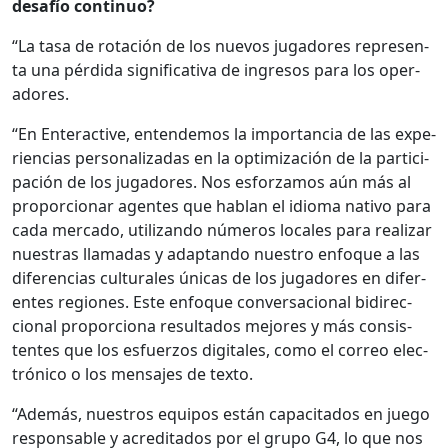
desafío con­tin­uo?
“La tasa de rotación de los nuevos jugadores rep­re­sen­
ta una pér­di­da sig­ni­fica­ti­va de ingre­sos para los oper­
adores.
“En Enter­ac­tive, enten­demos la impor­tan­cia de las expe­
ri­en­cias per­son­al­izadas en la opti­mización de la par­tic­i­
pación de los jugadores. Nos esforzamos aún más al
pro­por­cionar agentes que hablan el idioma nati­vo para
cada mer­ca­do, uti­lizan­do números locales para realizar
nues­tras lla­madas y adap­tan­do nue­stro enfoque a las
difer­en­cias cul­tur­ales úni­cas de los jugadores en difer­
entes regiones. Este enfoque con­ver­sa­cional bidi­rec­
cional pro­por­ciona resul­ta­dos mejores y más con­sis­
tentes que los esfuer­zos dig­i­tales, como el correo elec­
tróni­co o los men­sajes de tex­to.
“Además, nue­stros equipos están capac­i­ta­dos en juego
respon­s­able y acred­i­ta­dos por el grupo G4, lo que nos