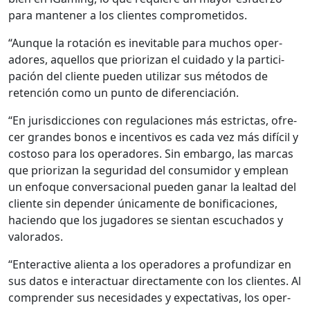
para man­ten­er a los clientes com­pro­meti­dos.
“Aunque la rotación es inevitable para muchos oper­
adores, aque­l­los que pri­or­izan el cuida­do y la par­tic­i­
pación del cliente pueden uti­lizar sus méto­dos de
reten­ción como un pun­to de difer­en­ciación.
“En juris­dic­ciones con reg­u­la­ciones más estric­tas, ofre­
cer grandes bonos e incen­tivos es cada vez más difí­cil y
cos­toso para los oper­adores. Sin embar­go, las mar­cas
que pri­or­izan la seguri­dad del con­sum­i­dor y emplean
un enfoque con­ver­sa­cional pueden ganar la leal­tad del
cliente sin depen­der úni­ca­mente de bonifi­ca­ciones,
hacien­do que los jugadores se sien­tan escucha­dos y
val­o­rados.
“Enter­ac­tive alien­ta a los oper­adores a pro­fun­dizar en
sus datos e inter­ac­tu­ar direc­ta­mente con los clientes. Al
com­pren­der sus necesi­dades y expec­ta­ti­vas, los oper­