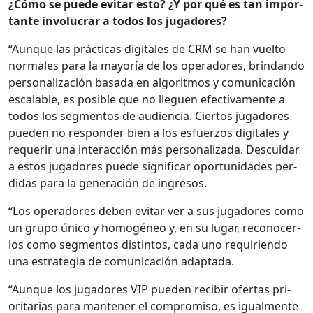
¿Cómo se puede evi­tar esto? ¿Y por qué es tan impor­
tante involu­crar a todos los jugadores?
“Aunque las prác­ti­cas dig­i­tales de CRM se han vuel­to
nor­males para la may­oría de los oper­adores, brin­dan­do
per­son­al­ización basa­da en algo­rit­mos y comu­ni­cación
escal­able, es posi­ble que no lleguen efec­ti­va­mente a
todos los seg­men­tos de audi­en­cia. Cier­tos jugadores
pueden no respon­der bien a los esfuer­zos dig­i­tales y
requerir una inter­ac­ción más per­son­al­iza­da. Des­cuidar
a estos jugadores puede sig­nificar opor­tu­nidades per­
di­das para la gen­eración de ingre­sos.
“Los oper­adores deben evi­tar ver a sus jugadores como
un grupo úni­co y homogé­neo y, en su lugar, recono­cer­
los como seg­men­tos dis­tin­tos, cada uno requirien­do
una estrate­gia de comu­ni­cación adap­ta­da.
“Aunque los jugadores VIP pueden recibir ofer­tas pri­
or­i­tarias para man­ten­er el com­pro­miso, es igual­mente