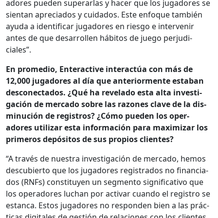
adores pueden super­ar­las y hac­er que los jugadores se
sien­tan apre­ci­a­dos y cuida­dos. Este enfoque tam­bién
ayu­da a iden­ti­ficar jugadores en ries­go e inter­venir
antes de que desar­rollen hábitos de juego per­ju­di­
ciales”.
En prome­dio, Enter­ac­tive inter­ac­túa con más de
12,000 jugadores al día que ante­ri­or­mente esta­ban
desconec­ta­dos. ¿Qué ha rev­e­la­do esta alta inves­ti­
gación de mer­ca­do sobre las razones clave de la dis­
min­u­ción de reg­istros? ¿Cómo pueden los oper­
adores uti­lizar esta infor­ma­ción para max­i­mizar los
primeros depósi­tos de sus pro­pios clientes?
“A través de nues­tra inves­ti­gación de mer­ca­do, hemos
des­cu­bier­to que los jugadores reg­istra­dos no finan­cia­
dos (RNFs) con­sti­tuyen un seg­men­to sig­ni­fica­ti­vo que
los oper­adores luchan por acti­var cuan­do el reg­istro se
estanca. Estos jugadores no respon­den bien a las prác­
ti­cas dig­i­tales de gestión de rela­ciones con los clientes