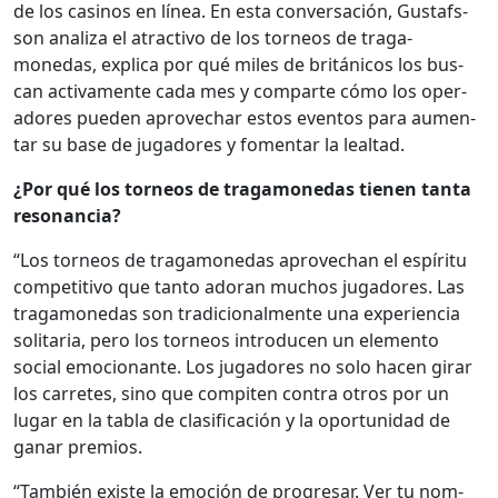
de los casi­nos en línea. En esta con­ver­sación, Gustafs­
son anal­iza el atrac­ti­vo de los tor­neos de trag­a­
monedas, expli­ca por qué miles de británi­cos los bus­
can acti­va­mente cada mes y com­parte cómo los oper­
adores pueden aprovechar estos even­tos para aumen­
tar su base de jugadores y fomen­tar la leal­tad.
¿Por qué los tor­neos de trag­a­monedas tienen tan­ta
res­o­nan­cia?
“Los tor­neos de trag­a­monedas aprovechan el espíritu
com­pet­i­ti­vo que tan­to ado­ran muchos jugadores. Las
trag­a­monedas son tradi­cional­mente una expe­ri­en­cia
soli­taria, pero los tor­neos intro­ducen un ele­men­to
social emo­cio­nante. Los jugadores no solo hacen girar
los car­retes, sino que com­piten con­tra otros por un
lugar en la tabla de clasi­fi­cación y la opor­tu­nidad de
ganar pre­mios.
“Tam­bién existe la emo­ción de pro­gre­sar. Ver tu nom­