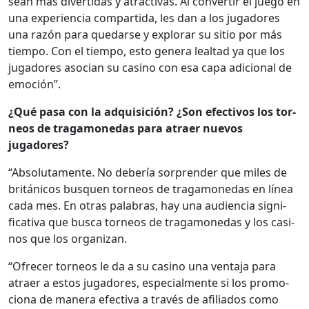
sean más diver­tidas y atrac­ti­vas. Al con­ver­tir el juego en
una expe­ri­en­cia com­par­ti­da, les dan a los jugadores
una razón para quedarse y explo­rar su sitio por más
tiem­po. Con el tiem­po, esto gen­era leal­tad ya que los
jugadores aso­cian su casi­no con esa capa adi­cional de
emo­ción”.
¿Qué pasa con la adquisi­ción? ¿Son efec­tivos los tor­
neos de trag­a­monedas para atraer nuevos
jugadores?
“Abso­lu­ta­mente. No debería sor­pren­der que miles de
británi­cos busquen tor­neos de trag­a­monedas en línea
cada mes. En otras pal­abras, hay una audi­en­cia sig­ni­
fica­ti­va que bus­ca tor­neos de trag­a­monedas y los casi­
nos que los orga­ni­zan.
“Ofre­cer tor­neos le da a su casi­no una ven­ta­ja para
atraer a estos jugadores, espe­cial­mente si los pro­mo­
ciona de man­era efec­ti­va a través de afil­i­a­dos como