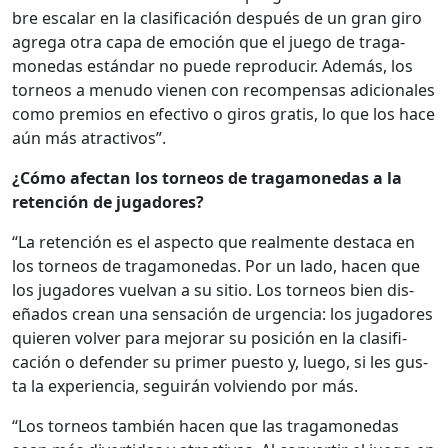
bre escalar en la clasi­fi­cación después de un gran giro
agre­ga otra capa de emo­ción que el juego de trag­a­
monedas están­dar no puede repro­ducir. Además, los
tor­neos a menudo vienen con rec­om­pen­sas adi­cionales
como pre­mios en efec­ti­vo o giros gratis, lo que los hace
aún más atrac­tivos”.
¿Cómo afectan los tor­neos de trag­a­monedas a la
reten­ción de jugadores?
“La reten­ción es el aspec­to que real­mente desta­ca en
los tor­neos de trag­a­monedas. Por un lado, hacen que
los jugadores vuel­van a su sitio. Los tor­neos bien dis­
eña­dos cre­an una sen­sación de urgen­cia: los jugadores
quieren volver para mejo­rar su posi­ción en la clasi­fi­
cación o defend­er su primer puesto y, luego, si les gus­
ta la expe­ri­en­cia, seguirán volvien­do por más.
“Los tor­neos tam­bién hacen que las trag­a­monedas