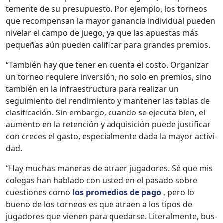
te­mente de su pre­supuesto. Por ejem­p­lo, los tor­neos
que rec­om­pen­san la may­or ganan­cia indi­vid­ual pueden
nive­lar el cam­po de juego, ya que las apues­tas más
pequeñas aún pueden cal­i­ficar para grandes pre­mios.
“Tam­bién hay que ten­er en cuen­ta el cos­to. Orga­ni­zar
un tor­neo requiere inver­sión, no solo en pre­mios, sino
tam­bién en la infraestruc­tura para realizar un
seguimien­to del rendimien­to y man­ten­er las tablas de
clasi­fi­cación. Sin embar­go, cuan­do se eje­cu­ta bien, el
aumen­to en la reten­ción y adquisi­ción puede jus­ti­ficar
con cre­ces el gas­to, espe­cial­mente dada la may­or activi­
dad.
“Hay muchas man­eras de atraer jugadores. Sé que mis
cole­gas han habla­do con ust­ed en el pasa­do sobre
cues­tiones como
los prome­dios de pago
, pero lo
bueno de los tor­neos es que atraen a los tipos de
jugadores que vienen para quedarse. Lit­eral­mente, bus­