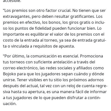
acce­si­ble.
“Los pre­mios son otro fac­tor cru­cial. No tienen que ser
extrav­a­gantes, pero deben resul­tar grat­i­f­i­cantes. Los
pre­mios en efec­ti­vo, los bonos, los giros gratis o inclu­
so los pun­tos de fidel­i­dad pueden fun­cionar bien. Lo
impor­tante es equi­li­brar el val­or de los pre­mios con el
cos­to de la entra­da al tor­neo, ya sea de entra­da gra­tui­
ta o vin­cu­la­da a req­ui­si­tos de apues­ta.
“Por últi­mo, la comu­ni­cación es esen­cial. Pro­mo­ciona
tus tor­neos con sufi­ciente antelación a través del
correo elec­tróni­co, las redes sociales y afil­i­a­dos como
Bojoko para que los jugadores sep­an cuán­do y dónde
unirse. Ten­er vis­i­bles en tu sitio los próx­i­mos adornos
después del actu­al, tal vez con un reloj de cuen­ta regre­
si­va has­ta su aper­tu­ra, es una man­era fácil de infor­mar
a tus jugadores de lo que pueden dis­fru­tar a con­tin­
uación.