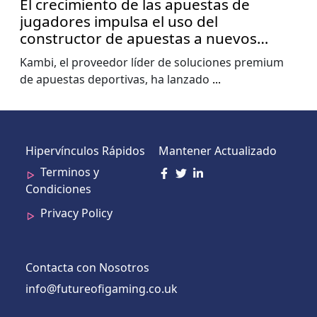
El crecimiento de las apuestas de
jugadores impulsa el uso del
constructor de apuestas a nuevos
niveles, muestra el informe de la Copa
Kambi, el proveedor líder de soluciones premium
del Mundo de Kambi
de apuestas deportivas, ha lanzado
...
Hipervínculos Rápidos
Mantener Actualizado
Terminos y
Condiciones
Privacy Policy
Contacta con Nosotros
info@futureofigaming.co.uk