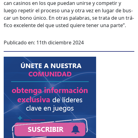
can casi­nos en los que puedan unirse y com­pe­tir y
luego repe­tir el pro­ce­so una y otra vez en lugar de bus­
car un bono úni­co. En otras pal­abras, se tra­ta de un trá­
fi­co exce­lente del que ust­ed quiere ten­er una parte”.
Publicado en:
11th diciembre 2024