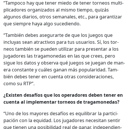
“Tam­poco hay que ten­er miedo de ten­er tor­neos mul­ti­
pli­cadores orga­ni­za­dos al mis­mo tiem­po, quizás
algunos diar­ios, otros sem­anales, etc., para garan­ti­zar
que siem­pre haya algo suce­di­en­do.
“Tam­bién debes ase­gu­rarte de que los jue­gos que
incluyas sean atrac­tivos para tus usuar­ios. Sí, los tor­
neos tam­bién se pueden uti­lizar para pre­sen­tar a los
jugadores las trag­a­monedas en las que crees, pero
sigue los datos y obser­va qué jue­gos se jue­gan de man­
era con­stante y cuáles ganan más pop­u­lar­i­dad. Tam­
bién debes ten­er en cuen­ta otras con­sid­era­ciones,
como su RTP”.
¿Exis­ten desafíos que los oper­adores deben ten­er en
cuen­ta al imple­men­tar tor­neos de trag­a­monedas?
“Uno de los may­ores desafíos es equi­li­brar la par­tic­i­
pación con la equidad. Los jugadores nece­si­tan sen­tir
que tienen una posi­bil­i­dad real de ganar, inde­pen­di­en­