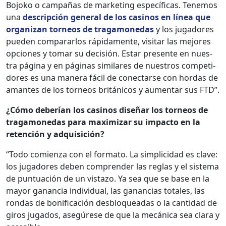
Bojoko o cam­pañas de mar­ket­ing especí­fi­cas. Ten­emos
una
descrip­ción gen­er­al de los casi­nos en línea que
orga­ni­zan tor­neos de trag­a­monedas
y los jugadores
pueden com­para­r­los ráp­i­da­mente, vis­i­tar las mejores
opciones y tomar su decisión. Estar pre­sente en nues­
tra pági­na y en pági­nas sim­i­lares de nue­stros com­peti­
dores es una man­era fácil de conec­tarse con hor­das de
amantes de los tor­neos británi­cos y aumen­tar sus FTD”.
¿Cómo deberían los casi­nos dis­eñar los tor­neos de
trag­a­monedas para max­i­mizar su impacto en la
reten­ción y adquisi­ción?
“Todo comien­za con el for­ma­to. La sim­pli­ci­dad es clave:
los jugadores deben com­pren­der las reglas y el sis­tema
de pun­tuación de un vis­ta­zo. Ya sea que se base en la
may­or ganan­cia indi­vid­ual, las ganan­cias totales, las
ron­das de bonifi­cación des­blo­queadas o la can­ti­dad de
giros juga­dos, asegúrese de que la mecáni­ca sea clara y