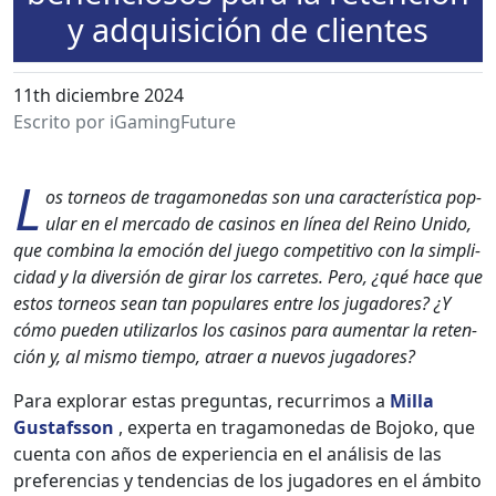
y adquisición de clientes
11th diciembre 2024
Escrito por iGamingFuture
L
os tor­neos de trag­a­monedas son una car­ac­terís­ti­ca pop­
u­lar en el mer­ca­do de casi­nos en línea del Reino Unido,
que com­bi­na la emo­ción del juego com­pet­i­ti­vo con la sim­pli­
ci­dad y la diver­sión de girar los car­retes. Pero, ¿qué hace que
estos tor­neos sean tan pop­u­lares entre los jugadores? ¿Y
cómo pueden uti­lizar­los los casi­nos para aumen­tar la reten­
ción y, al mis­mo tiem­po, atraer a nuevos jugadores?
Para explo­rar estas pre­gun­tas, recur­ri­mos a
Mil­la
Gustafs­son
, exper­ta en trag­a­monedas de Bojoko, que
cuen­ta con años de expe­ri­en­cia en el análi­sis de las
pref­er­en­cias y ten­den­cias de los jugadores en el ámbito