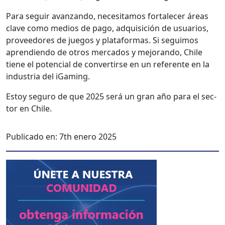
Para seguir avan­zan­do, nece­si­ta­mos for­t­ale­cer áreas
clave como medios de pago, adquisi­ción de usuar­ios,
provee­dores de jue­gos y platafor­mas. Si seguimos
apren­di­en­do de otros mer­ca­dos y mejo­ran­do, Chile
tiene el poten­cial de con­ver­tirse en un ref­er­ente en la
indus­tria del iGam­ing.
Estoy seguro de que 2025 será un gran año para el sec­
tor en Chile.
Publicado en:
7th enero 2025