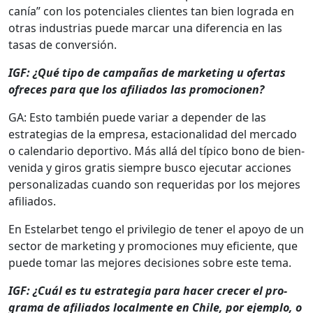
canía” con los poten­ciales clientes tan bien logra­da en
otras indus­trias puede mar­car una difer­en­cia en las
tasas de con­ver­sión.
IGF: ¿Qué tipo de cam­pañas de mar­ket­ing u ofer­tas
ofre­ces para que los afil­i­a­dos las pro­mo­cio­nen?
GA: Esto tam­bién puede vari­ar a depen­der de las
estrate­gias de la empre­sa, esta­cional­i­dad del mer­ca­do
o cal­en­dario deporti­vo. Más allá del típi­co bono de bien­
veni­da y giros gratis siem­pre bus­co eje­cu­tar acciones
per­son­al­izadas cuan­do son requeri­das por los mejores
afil­i­a­dos.
En Este­lar­bet ten­go el priv­i­le­gio de ten­er el apoyo de un
sec­tor de mar­ket­ing y pro­mo­ciones muy efi­ciente, que
puede tomar las mejores deci­siones sobre este tema.
IGF: ¿Cuál es tu estrate­gia para hac­er cre­cer el pro­
gra­ma de afil­i­a­dos local­mente en Chile, por ejem­p­lo, o