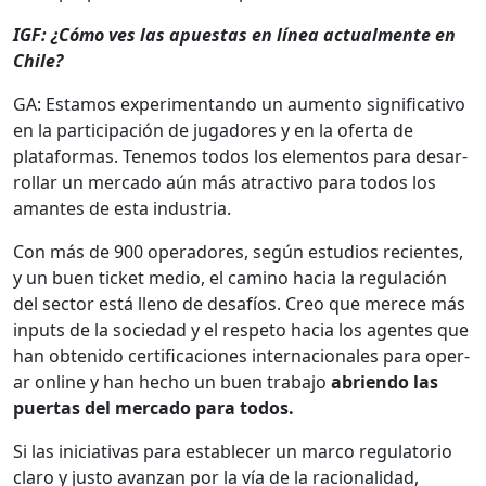
IGF: ¿Cómo ves las apues­tas en línea actual­mente en
Chile?
GA: Esta­mos exper­i­men­tan­do un aumen­to sig­ni­fica­ti­vo
en la par­tic­i­pación de jugadores y en la ofer­ta de
platafor­mas. Ten­emos todos los ele­men­tos para desar­
rol­lar un mer­ca­do aún más atrac­ti­vo para todos los
amantes de esta indus­tria.
Con más de 900 oper­adores, según estu­dios recientes,
y un buen tick­et medio, el camino hacia la reg­u­lación
del sec­tor está lleno de desafíos. Creo que merece más
inputs de la sociedad y el respeto hacia los agentes que
han obtenido cer­ti­fi­ca­ciones inter­na­cionales para oper­
ar online y han hecho un buen tra­ba­jo
abrien­do las
puer­tas del mer­ca­do para todos.
Si las ini­cia­ti­vas para estable­cer un mar­co reg­u­la­to­rio
claro y jus­to avan­zan por la vía de la racional­i­dad,