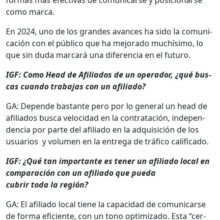
como mar­ca.
En 2024, uno de los grandes avances ha sido la comu­ni­
cación con el públi­co que ha mejo­ra­do muchísi­mo, lo
que sin duda mar­cará una difer­en­cia en el futuro.
IGF: Como Head de Afil­i­a­dos de un oper­ador, ¿qué bus­
cas cuan­do tra­ba­jas con un afil­i­a­do?
GA: Depende bas­tante pero por lo gen­er­al un head de
afil­i­a­dos bus­ca veloci­dad en la con­trat­ación, inde­pen­
den­cia por parte del afil­i­a­do en la adquisi­ción de los
usuar­ios y vol­u­men en la entre­ga de trá­fi­co cal­i­fi­ca­do.
IGF: ¿Qué tan impor­tante es ten­er un afil­i­a­do local en
com­para­ción con un afil­i­a­do que pue­da
cubrir toda la región?
GA: El afil­i­a­do local tiene la capaci­dad de comu­ni­carse
de for­ma efi­ciente, con un tono opti­miza­do. Esta “cer­