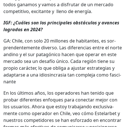
todos ganamos y vamos a dis­fru­tar de un mer­ca­do
com­pet­i­ti­vo, exci­tante y lleno de energía.
IGF: ¿Cuáles son los prin­ci­pales obstácu­los y avances
logra­dos en 2024?
GA: Chile, con solo 20 mil­lones de habi­tantes, es sor­
pren­den­te­mente diver­so. Las difer­en­cias entre el norte
andi­no y el sur patagóni­co hacen que oper­ar en este
mer­ca­do sea un desafío úni­co. Cada región tiene su
pro­pio carác­ter, lo que obliga a ajus­tar estrate­gias y
adap­tarse a una idios­in­cra­sia tan com­ple­ja como fasci­
nante
En los últi­mos años, los oper­adores han tenido que
pro­bar difer­entes enfo­ques para conec­tar mejor con
los usuar­ios. Aho­ra que estoy tra­ba­jan­do exclu­si­va­
mente como oper­ador en Chile, veo cómo Este­lar­bet y
nue­stros com­peti­dores se han esforza­do en encon­trar
for­mas más efec­ti­vas de comu­ni­carse y posi­cionarse