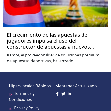
El crecimiento de las apuestas de
jugadores impulsa el uso del
constructor de apuestas a nuevos
niveles, muestra el informe de la Copa
Kambi, el proveedor líder de soluciones premium
del Mundo de Kambi
de apuestas deportivas, ha lanzado
...
Hipervínculos Rápidos
Mantener Actualizado
Terminos y
Condiciones
Privacy Policy