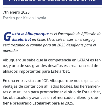
7th enero 2025
Escrito por Kelvin Loyola
G
us­ta­vo Albu­querque
es el Encar­ga­do de Afil­iación de
Este­lar­bet
en Chile. Lle­va seis meses en el car­go y
está trazan­do el camino para un 2025 desafi­ante para el
oper­ador.
Albu­querque sabe que la com­pe­ten­cia en LATAM es fer­
oz, y uno de sus grandes desafíos es crear una red de
afil­i­a­dos impor­tantes para Este­lar­bet.
En una entre­vista con IGF, Albu­querque nos expli­ca las
ven­ta­jas de con­tar con afil­i­a­dos locales, las her­ramien­
tas que uti­lizan para pro­mo­cionar el sitio de Este­lar­bet,
los obstácu­los y avances en el mer­ca­do chileno, y qué
tiene prepara­do Este­lar­bet para el 2025.