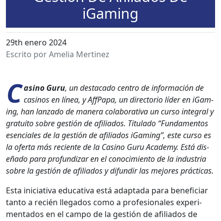
iGaming
29th enero 2024
Escrito por Amelia Mertinez
C
asi­no Guru
, un desta­ca­do cen­tro de infor­ma­ción de
casi­nos en línea, y Aff­Pa­pa, un direc­to­rio líder en iGam­
ing, han lan­za­do de man­era colab­o­ra­ti­va un cur­so inte­gral y
gra­tu­ito sobre gestión de afil­i­a­dos. Tit­u­la­do “Fun­da­men­tos
esen­ciales de la gestión de afil­i­a­dos iGam­ing”, este cur­so es
la ofer­ta más reciente de la Casi­no Guru Acad­e­my. Está dis­
eña­do para pro­fun­dizar en el conocimien­to de la indus­tria
sobre la gestión de afil­i­a­dos y difundir las mejores prác­ti­cas.
Esta ini­cia­ti­va educa­ti­va está adap­ta­da para ben­e­fi­ciar
tan­to a recién lle­ga­dos como a pro­fe­sion­ales exper­i­
men­ta­dos en el cam­po de la gestión de afil­i­a­dos de