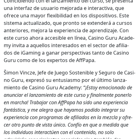
Coin­ci­di­en­do con el lan­za­mien­to del cur­so, se pre­sen­ta
una inter­faz de usuario mejo­ra­da e inter­ac­ti­va, que
ofrece una may­or flex­i­bil­i­dad en los dis­pos­i­tivos. Este
sis­tema actu­al­iza­do, que pron­to se exten­derá a cur­sos
ante­ri­ores, mejo­ra la expe­ri­en­cia de apren­diza­je. Con
este cur­so aho­ra acce­si­ble en línea, Casi­no Guru Acad­e­
my invi­ta a aque­l­los intere­sa­dos en el sec­tor de afil­i­a­
dos de iGam­ing a ganar per­spec­ti­vas tan­to de Casi­no
Guru como de los exper­tos de Aff­Pa­pa.
Šimon Vincze, Jefe de Juego Sostenible y Seguro de Casi­
no Guru, expresó su entu­si­as­mo por el últi­mo lan­za­
mien­to de Casi­no Guru Acad­e­my:
“¡Estoy emo­ciona­do de
anun­ciar el lan­za­mien­to de este cur­so y final­mente pon­er­lo
en mar­cha! Tra­ba­jar con Aff­Pa­pa ha sido una expe­ri­en­cia
fan­tás­ti­ca, y me ale­gra que hayamos podi­do inte­grar su
expe­ri­en­cia con pro­gra­mas de afil­i­a­dos en la mez­cla y ofre­
cer otro pun­to de vista úni­co. Con­fío en que a medi­da que
los indi­vid­u­os inter­ac­túen con el con­tenido, no solo