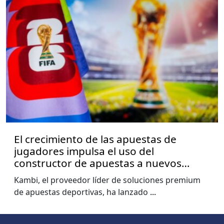
El crecimiento de las apuestas de
jugadores impulsa el uso del
constructor de apuestas a nuevos
niveles, muestra el informe de la Copa
Kambi, el proveedor líder de soluciones premium
del Mundo de Kambi
de apuestas deportivas, ha lanzado
...