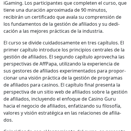
iGam­ing. Los par­tic­i­pantes que com­pleten el cur­so, que
tiene una duración aprox­i­ma­da de 90 min­u­tos,
recibirán un cer­ti­fi­ca­do que avala su com­pren­sión de
los fun­da­men­tos de la gestión de afil­i­a­dos y su ded­i­
cación a las mejores prác­ti­cas de la indus­tria.
El cur­so se divide cuida­dosa­mente en tres capí­tu­los. El
primer capí­tu­lo intro­duce los prin­ci­p­ios cen­trales de la
gestión de afil­i­a­dos. El segun­do capí­tu­lo aprovecha las
per­spec­ti­vas de Aff­Pa­pa, uti­lizan­do la expe­ri­en­cia de
sus gestores de afil­i­a­dos exper­i­men­ta­dos para pro­por­
cionar una visión prác­ti­ca de la gestión de pro­gra­mas
de afil­i­a­dos para casi­nos. El capí­tu­lo final pre­sen­ta la
per­spec­ti­va de un sitio web de afil­i­a­dos sobre la gestión
de afil­i­a­dos, incluyen­do el enfoque de Casi­no Guru
hacia el nego­cio de afil­i­a­dos, enfa­ti­zan­do su filosofía,
val­ores y visión estratég­i­ca en las rela­ciones de afil­i­a­
dos.