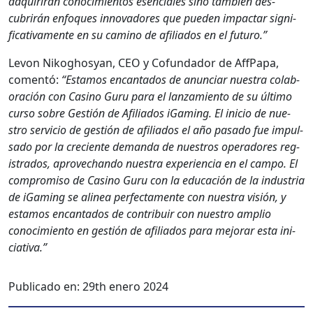
adquirirán conocimien­tos esen­ciales sino tam­bién des­
cubrirán enfo­ques inno­vadores que pueden impactar sig­ni­
fica­ti­va­mente en su camino de afil­i­a­dos en el futuro.”
Lev­on Nikoghosyan, CEO y Cofun­dador de Aff­Pa­pa,
comen­tó:
“Esta­mos encan­ta­dos de anun­ciar nues­tra colab­
o­ración con Casi­no Guru para el lan­za­mien­to de su últi­mo
cur­so sobre Gestión de Afil­i­a­dos iGam­ing. El ini­cio de nue­
stro ser­vi­cio de gestión de afil­i­a­dos el año pasa­do fue impul­
sa­do por la cre­ciente deman­da de nue­stros oper­adores reg­
istra­dos, aprovechan­do nues­tra expe­ri­en­cia en el cam­po. El
com­pro­miso de Casi­no Guru con la edu­cación de la indus­tria
de iGam­ing se alin­ea per­fec­ta­mente con nues­tra visión, y
esta­mos encan­ta­dos de con­tribuir con nue­stro amplio
conocimien­to en gestión de afil­i­a­dos para mejo­rar esta ini­
cia­ti­va.”
Publicado en:
29th enero 2024