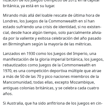
británi­ca, ya está en su lugar.
Miran­do más allá del loable rescate de últi­ma hora de
Lon­dres, los Jue­gos de la Com­mon­wealth en sí han
esta­do sufrien­do una cri­sis de iden­ti­dad, si no exis­ten­
cial, des­de hace algún tiem­po, solo par­cial­mente alivi­a­
da por la valiente y exi­tosa cel­e­bración del año pasa­do
en Birm­ing­ham según la may­oría de las métri­c­as.
Lan­za­dos en 1930 como los Jue­gos del Impe­rio, una
man­i­festación de la glo­ria impe­r­i­al británi­ca, los jue­gos,
reba­u­ti­za­dos como Jue­gos de la Com­mon­wealth en
1970, es una com­peti­ción deporti­va múlti­ple que atrae
a más de 50 de las 70 y pico naciones miem­bros de la
Man­co­mu­nidad, todas ellas, excep­to Mozam­bique,
antiguas colo­nias británi­cas, y se cel­e­bra cada cua­tro
años.
Si Aus­tralia, que ha sido anfitri­ona de los jue­gos en cin­