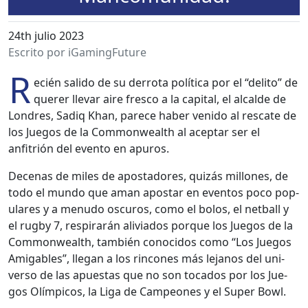
24th julio 2023
Escrito por iGamingFuture
R
ecién sali­do de su der­ro­ta políti­ca por el “deli­to” de
quer­er lle­var aire fres­co a la cap­i­tal, el alcalde de
Lon­dres, Sadiq Khan, parece haber venido al rescate de
los Jue­gos de la Com­mon­wealth al acep­tar ser el
anfitrión del even­to en apuros.
Dece­nas de miles de apos­ta­dores, quizás mil­lones, de
todo el mun­do que aman apos­tar en even­tos poco pop­
u­lares y a menudo oscuros, como el bolos, el net­ball y
el rug­by 7, res­pi­rarán alivi­a­dos porque los Jue­gos de la
Com­mon­wealth, tam­bién cono­ci­dos como “Los Jue­gos
Ami­ga­bles”, lle­gan a los rin­cones más lejanos del uni­
ver­so de las apues­tas que no son toca­dos por los Jue­
gos Olímpi­cos, la Liga de Campe­ones y el Super Bowl.