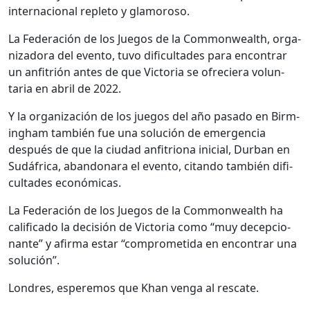
inter­na­cional reple­to y glam­oroso.
La Fed­eración de los Jue­gos de la Com­mon­wealth, orga­
ni­zado­ra del even­to, tuvo difi­cul­tades para encon­trar
un anfitrión antes de que Vic­to­ria se ofreciera vol­un­
taria en abril de 2022.
Y la orga­ni­zación de los jue­gos del año pasa­do en Birm­
ing­ham tam­bién fue una solu­ción de emer­gen­cia
después de que la ciu­dad anfitri­ona ini­cial, Dur­ban en
Sudáfrica, aban­donara el even­to, citan­do tam­bién difi­
cul­tades económi­cas.
La Fed­eración de los Jue­gos de la Com­mon­wealth ha
cal­i­fi­ca­do la decisión de Vic­to­ria como “muy decep­cio­
nante” y afir­ma estar “com­pro­meti­da en encon­trar una
solu­ción”.
Lon­dres, esper­e­mos que Khan ven­ga al rescate.