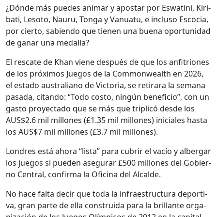
¿Dónde más puedes ani­mar y apos­tar por Eswa­ti­ni, Kiri­
bati, Leso­to, Nau­ru, Ton­ga y Van­u­atu, e inclu­so Esco­cia,
por cier­to, sabi­en­do que tienen una bue­na opor­tu­nidad
de ganar una medal­la?
El rescate de Khan viene después de que los anfitri­ones
de los próx­i­mos Jue­gos de la Com­mon­wealth en 2026,
el esta­do aus­traliano de Vic­to­ria, se reti­rara la sem­ana
pasa­da, citan­do: “Todo cos­to, ningún ben­efi­cio”, con un
gas­to proyec­ta­do que se más que trip­licó des­de los
AUS$2.6 mil mil­lones (£1.35 mil mil­lones) ini­ciales has­ta
los AUS$7 mil mil­lones (£3.7 mil mil­lones).
Lon­dres está aho­ra “lista” para cubrir el vacío y alber­gar
los jue­gos si pueden ase­gu­rar £500 mil­lones del Gob­ier­
no Cen­tral, con­fir­ma la Ofic­i­na del Alcalde.
No hace fal­ta decir que toda la infraestruc­tura deporti­
va, gran parte de ella con­stru­i­da para la bril­lante orga­
ni­zación de los Jue­gos Olímpi­cos de 2012 en la cap­i­tal