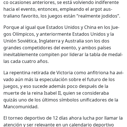
co oca­siones ante­ri­ores, se está volvien­do indifer­ente
hacia el even­to, entonces, emple­an­do el argot aus­
traliano favorito, los jue­gos están “real­mente jodi­dos”.
Porque al igual que Esta­dos Unidos y Chi­na en los Jue­
gos Olímpi­cos, y ante­ri­or­mente Esta­dos Unidos y la
Unión Soviéti­ca, Inglater­ra y Aus­tralia son los dos
grandes com­peti­dores del even­to, y ambos país­es
inevitable­mente com­piten por lid­er­ar la tabla de medal­
las cada cua­tro años.
La repenti­na reti­ra­da de Vic­to­ria como anfitri­ona ha avi­
va­do aún más la espec­u­lación sobre el futuro de los
jue­gos, y eso sucede además poco después de la
muerte de la reina Isabel II, quien se con­sid­er­a­ba
quizás uno de los últi­mos sím­bo­los unifi­cadores de la
Man­co­mu­nidad.
El tor­neo deporti­vo de 12 días aho­ra lucha por lla­mar la
aten­ción y ser rel­e­vante en un cal­en­dario deporti­vo