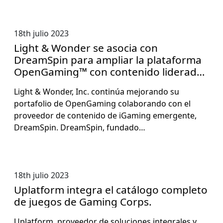
18th julio 2023
Light & Wonder se asocia con
DreamSpin para ampliar la plataforma
OpenGaming™ con contenido liderado
por los jugadores.
Light & Won­der, Inc. con­tinúa mejo­ran­do su
portafo­lio de OpenGam­ing colab­o­ran­do con el
provee­dor de con­tenido de iGam­ing emer­gente,
Dream­Spin. Dream­Spin, fun­da­do…
18th julio 2023
Uplatform integra el catálogo completo
de juegos de Gaming Corps.
Uplat­form, provee­dor de solu­ciones inte­grales y