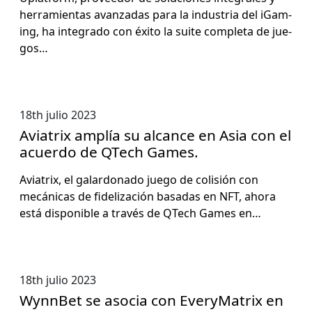
her­ramien­tas avan­zadas para la indus­tria del iGam­
ing, ha inte­gra­do con éxi­to la suite com­ple­ta de jue­
gos…
18th julio 2023
Aviatrix amplía su alcance en Asia con el
acuerdo de QTech Games.
Avi­a­trix, el galar­don­a­do juego de col­isión con
mecáni­cas de fidelización basadas en NFT, aho­ra
está disponible a través de QTech Games en…
18th julio 2023
WynnBet se asocia con EveryMatrix en