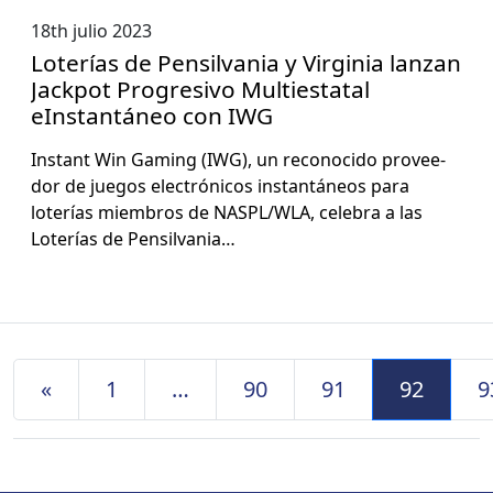
18th julio 2023
Loterías de Pensilvania y Virginia lanzan
Jackpot Progresivo Multiestatal
eInstantáneo con IWG
Instant Win Gam­ing (IWG), un recono­ci­do provee­
dor de jue­gos elec­tróni­cos instan­tá­neos para
loterías miem­bros de NASPL/WLA, cel­e­bra a las
Loterías de Pen­sil­va­nia…
Navegación de Entradas
«
1
…
90
91
92
9