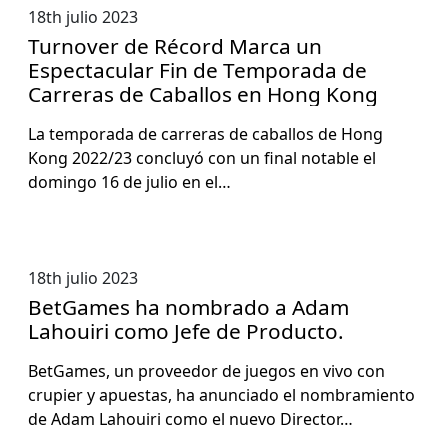
18th julio 2023
Turnover de Récord Marca un
Espectacular Fin de Temporada de
Carreras de Caballos en Hong Kong
La tem­po­ra­da de car­reras de cabal­los de Hong
Kong 2022/23 con­cluyó con un final notable el
domin­go 16 de julio en el…
18th julio 2023
BetGames ha nombrado a Adam
Lahouiri como Jefe de Producto.
BetGames, un provee­dor de jue­gos en vivo con
crupi­er y apues­tas, ha anun­ci­a­do el nom­bramien­to
de Adam Lahouiri como el nue­vo Direc­tor…