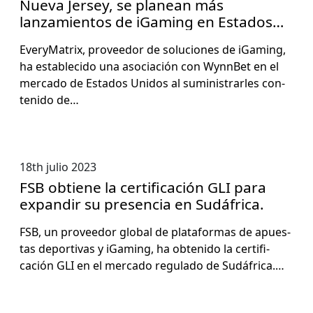
Nueva Jersey, se planean más
lanzamientos de iGaming en Estados
Unidos.
Every­Ma­trix, provee­dor de solu­ciones de iGam­ing,
ha estable­ci­do una aso­ciación con Wynn­Bet en el
mer­ca­do de Esta­dos Unidos al sum­in­is­trar­les con­
tenido de…
18th julio 2023
FSB obtiene la certificación GLI para
expandir su presencia en Sudáfrica.
FSB, un provee­dor glob­al de platafor­mas de apues­
tas deporti­vas y iGam­ing, ha obtenido la cer­ti­fi­
cación GLI en el mer­ca­do reg­u­la­do de Sudáfrica.…