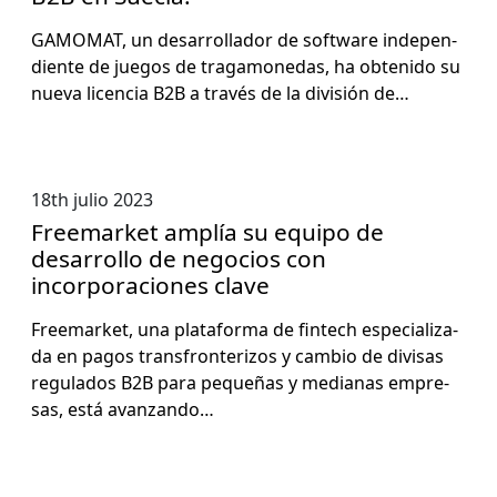
GAMOMAT, un desar­rol­lador de soft­ware inde­pen­
di­ente de jue­gos de trag­a­monedas, ha obtenido su
nue­va licen­cia B2B a través de la división de…
18th julio 2023
Freemarket amplía su equipo de
desarrollo de negocios con
incorporaciones clave
Freemar­ket, una platafor­ma de fin­tech espe­cial­iza­
da en pagos trans­fron­ter­i­zos y cam­bio de divisas
reg­u­la­dos B2B para pequeñas y medi­anas empre­
sas, está avan­zan­do…