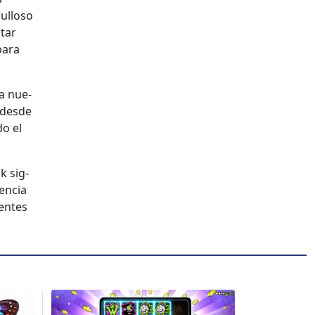
ul­loso
­tar
para
 a nue­
 des­de
do el
k sig­
en­cia
ientes