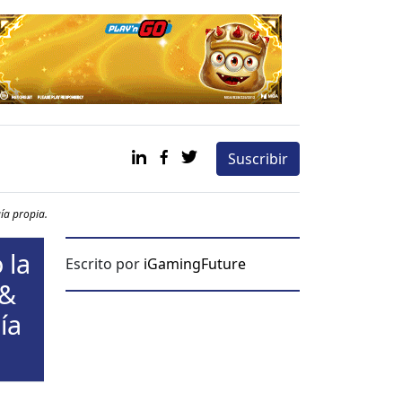
Suscribir
ía propia.
 la
Escrito por
iGamingFuture
 &
ía