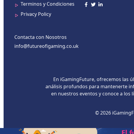
Terminos y Condiciones
Privacy Policy
Contacta con Nosotros
info@futureofigaming.co.uk
En iGamingFuture, ofrecemos las úl
análisis profundos para mantenerte inf
en nuestros eventos y conoce a los 
© 2026 iGamingFu