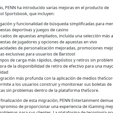
, PENN ha intro­duci­do varias mejo­ras en el pro­duc­to de
ol Sports­book, que incluyen:
gación y fun­cional­i­dad de búsque­da sim­pli­fi­cadas para mer
es­tas deporti­vas y jue­gos de casi­no
ca­dos de apues­tas ampli­a­dos, inclu­i­da una selec­ción más 
es­tas de jugadores y opciones de apues­tas en vivo
ci­dades de per­son­al­ización mejo­radas, pro­mo­ciones mej
tas exclu­si­vas para usuar­ios de Barstool
­pos de car­ga más rápi­dos, depósi­tos y retiros sin prob­le­
ra de la disponi­bil­i­dad de retiro de efec­ti­vo para una may­
l­i­dad
­gración más pro­fun­da con la apli­cación de medios theScore
­mite a los usuar­ios con­stru­ir y mon­i­tore­ar sus bole­tas de
tas sin prob­le­mas den­tro de la platafor­ma theScore.
 final­ización de esta migración, PENN Enter­tain­ment demue
­pro­miso de pro­por­cionar una expe­ri­en­cia de iGam­ing mejo
prob­le­mas para sus clientes. La platafor­ma de tec­nología p