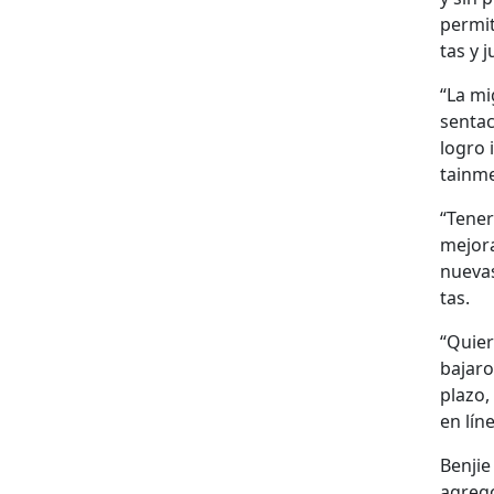
per­mi
tas y 
“La mi
sentac
logro 
tain­m
“Ten­er
mejo­ra
nuevas
tas.
“Quiero
ba­jar
pla­zo
en líne
Ben­jie
agregó