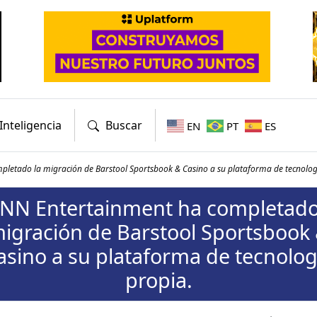
Inteligencia
Buscar
EN
PT
ES
letado la migración de Barstool Sportsbook & Casino a su plataforma de tecnolog
NN Entertainment ha completado
igración de Barstool Sportsbook
asino a su plataforma de tecnolog
propia.