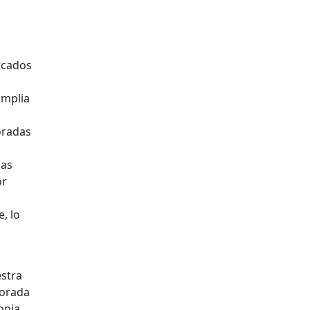
­ca­dos
amplia
o­radas
mas
or
, lo
s­tra
­ra­da
ropia