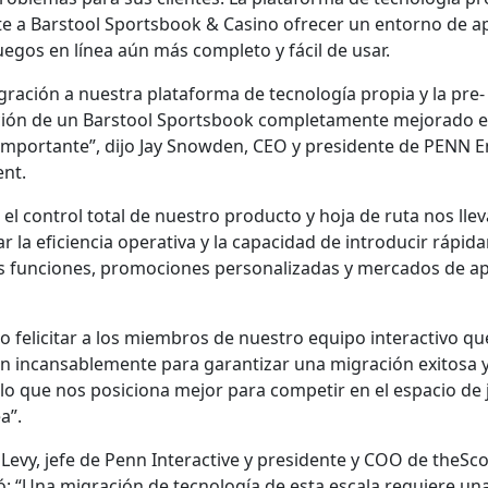
te a Barstool Sports­book & Casi­no ofre­cer un entorno de a
jue­gos en línea aún más com­ple­to y fácil de usar.
gración a nues­tra platafor­ma de tec­nología propia y la pre­
ión de un Barstool Sports­book com­ple­ta­mente mejo­ra­do 
impor­tante”, dijo Jay Snow­den, CEO y pres­i­dente de PENN E
ent.
 el con­trol total de nue­stro pro­duc­to y hoja de ruta nos lle­
r la efi­cien­cia oper­a­ti­va y la capaci­dad de intro­ducir ráp­i­
 fun­ciones, pro­mo­ciones per­son­al­izadas y mer­ca­dos de a
 felic­i­tar a los miem­bros de nue­stro equipo inter­ac­ti­vo qu
on incans­able­mente para garan­ti­zar una migración exi­tosa 
, lo que nos posi­ciona mejor para com­pe­tir en el espa­cio de
a”.
 Levy, jefe de Penn Inter­ac­tive y pres­i­dente y COO de theSco
: “Una migración de tec­nología de esta escala requiere un