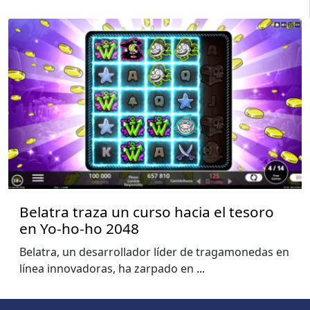
Belatra traza un curso hacia el tesoro
en Yo-ho-ho 2048
Belatra, un desarrollador líder de tragamonedas en
línea innovadoras, ha zarpado en
...