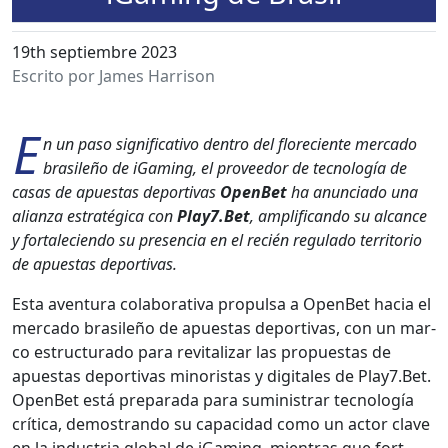
19th septiembre 2023
Escrito por James Harrison
E
n un paso sig­ni­fica­ti­vo den­tro del flo­re­ciente mer­ca­do
brasileño de iGam­ing, el provee­dor de tec­nología de
casas de apues­tas deporti­vas
Open­Bet
ha anun­ci­a­do una
alian­za estratég­i­ca con
Play7.Bet
, ampli­f­i­can­do su alcance
y for­t­ale­cien­do su pres­en­cia en el recién reg­u­la­do ter­ri­to­rio
de apues­tas deporti­vas.
Esta aven­tu­ra colab­o­ra­ti­va propul­sa a Open­Bet hacia el
mer­ca­do brasileño de apues­tas deporti­vas, con un mar­
co estruc­tura­do para revi­talizar las prop­ues­tas de
apues­tas deporti­vas minoris­tas y dig­i­tales de Play7.Bet.
Open­Bet está prepara­da para sum­in­is­trar tec­nología
críti­ca, demostran­do su capaci­dad como un actor clave
en la indus­tria glob­al de iGam­ing, mien­tras que for­t­