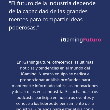
"El futuro de la industria depende
de la capacidad de las grandes
mentes para compartir ideas
poderosas."
iG
aming
Futuro
En iGamingFuture, ofrecemos las últimas
noticias y tendencias en el mundo del
iGaming. Nuestro equipo se dedica a
proporcionar análisis profundos para
mantenerte informado sobre las innovaciones
y desarrollos en la industria. Escucha nuestros
podcasts, participa en nuestros eventos y
conoce a los líderes de pensamiento de la
industria. Síguenos para estar al día con el