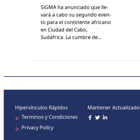
2024
SiG­MA ha anun­ci­a­do que lle­
vará a cabo su segun­do even­
to para el con­ti­nente africano
en Ciu­dad del Cabo,
Sudáfrica. La cum­bre de…
Hipervínculos Rápidos
Mantener Actualizado
Terminos y Condiciones
Privacy Policy