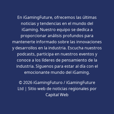
En iGamingFuture, ofrecemos las últimas
noticias y tendencias en el mundo del
iGaming. Nuestro equipo se dedica a
proporcionar análisis profundos para
mantenerte informado sobre las innovaciones
y desarrollos en la industria. Escucha nuestros
podcasts, participa en nuestros eventos y
conoce a los líderes de pensamiento de la
industria. Síguenos para estar al día con el
emocionante mundo del iGaming.
© 2026 iGamingFuturo / iGamingFuture
Ltd | Sitio web de noticias regionales por
Capital Web