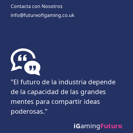
Contacta con Nosotros
info@futureofigaming.co.uk
"El futuro de la industria depende
de la capacidad de las grandes
mentes para compartir ideas
poderosas."
iG
aming
Futuro