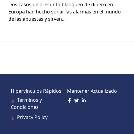
Dos casos de pre­sun­to blan­queo de dinero en
Europa had hecho sonar las alar­mas en el mun­do
de las apues­tas y sir­ven…
Hipervínculos Rápidos
Mantener Actualizado
Terminos y
Condiciones
Privacy Policy