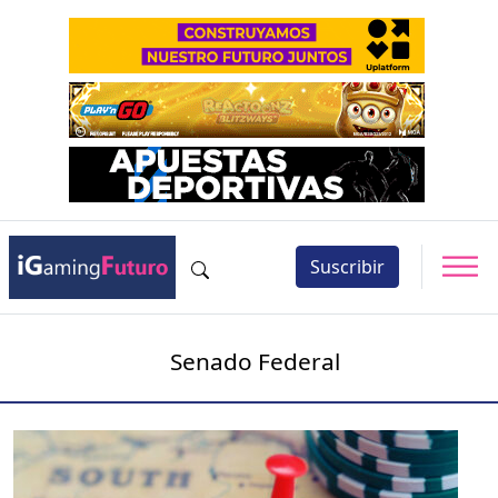
Suscribir
Senado Federal