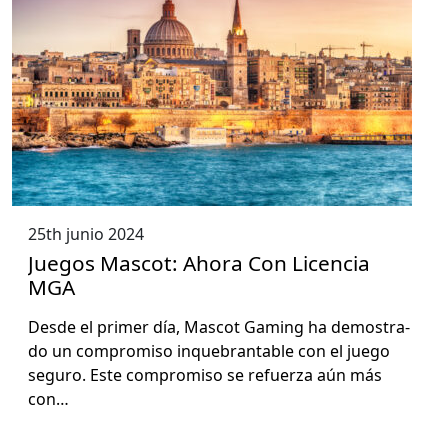
25th junio 2024
Juegos Mascot: Ahora Con Licencia
MGA
Des­de el primer día, Mas­cot Gam­ing ha demostra­
do un com­pro­miso inque­brantable con el juego
seguro. Este com­pro­miso se refuerza aún más
con…