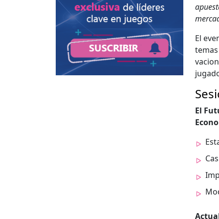
apues­t
mer­ca­
El eve
temas 
va­cio
jugado
Sesi
El Fut
Econom
Esta
Cas
Imp
Mod­
Actu­a