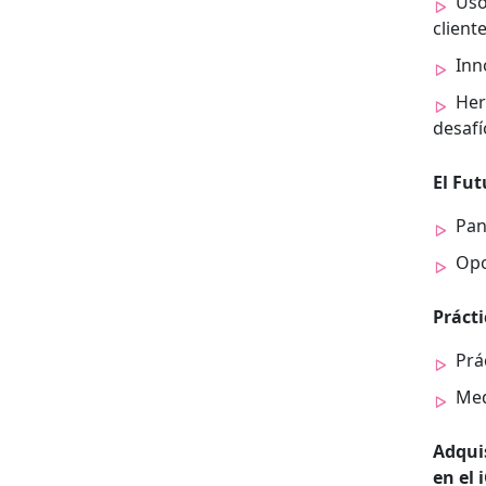
Uso
client
Inn
Her­
desafío
El Fut
Pan
Opo
Prác­t
Prác
Med
Adquis
en el 