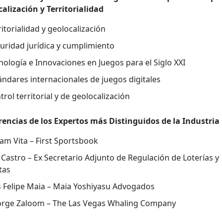
al­ización y Ter­ri­to­ri­al­i­dad
ri­to­ri­al­i­dad y geolo­cal­ización
ri­dad jurídi­ca y cumplim­ien­to
­nología e Inno­va­ciones en Jue­gos para el Siglo XXI
n­dares inter­na­cionales de jue­gos dig­i­tales
trol ter­ri­to­r­i­al y de geolo­cal­ización
r­en­cias de los Exper­tos más Dis­tin­gui­dos de la Indus­tria
am Vita – First Sports­book
 Cas­tro – Ex Sec­re­tario Adjun­to de Reg­u­lación de Loterías y
tas
s Felipe Maia – Maia Yoshiya­su Advo­ga­dos
rge Zaloom – The Las Vegas Whal­ing Com­pa­ny