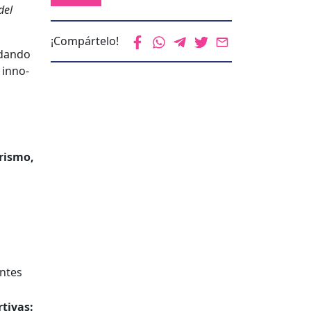
del
¡Compártelo!
­dan­do
 inno­
­is­mo,
entes
ti­vas: