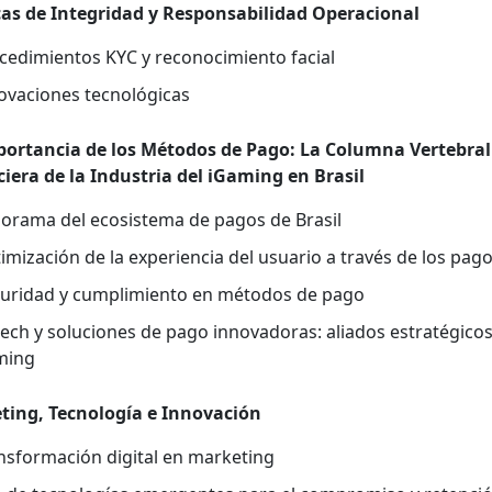
­cas de Inte­gri­dad y Respon­s­abil­i­dad Opera­cional
­ced­imien­tos KYC y reconocimien­to facial
­va­ciones tec­nológ­i­cas
or­tan­cia de los Méto­dos de Pago: La Colum­na Ver­te­bral
iera de la Indus­tria del iGam­ing en Brasil
ora­ma del eco­sis­tema de pagos de Brasil
i­mización de la expe­ri­en­cia del usuario a través de los pag
uri­dad y cumplim­ien­to en méto­dos de pago
tech y solu­ciones de pago inno­vado­ras: ali­a­dos estratégi­co
m­ing
t­ing, Tec­nología e Inno­vación
s­for­ma­ción dig­i­tal en mar­ket­ing