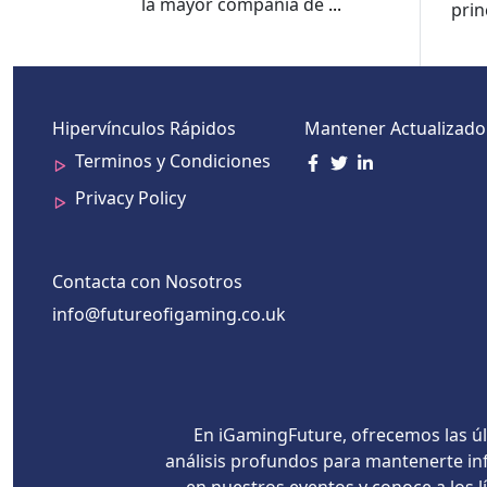
la mayor compañía de
...
prin
Hipervínculos Rápidos
Mantener Actualizado
Terminos y Condiciones
Privacy Policy
Contacta con Nosotros
info@futureofigaming.co.uk
En iGamingFuture, ofrecemos las úl
análisis profundos para mantenerte inf
en nuestros eventos y conoce a los 