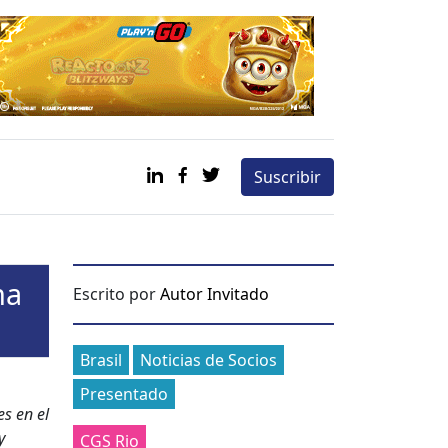
Suscribir
ma
Escrito por
Autor Invitado
Categories
Brasil
Noticias de Socios
Presentado
es en el
y
CGS Rio