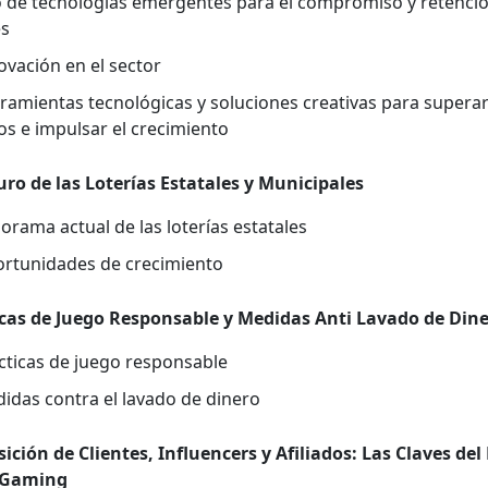
 de tec­nologías emer­gentes para el com­pro­miso y reten­ci
es
o­vación en el sec­tor
ramien­tas tec­nológ­i­cas y solu­ciones cre­ati­vas para super­a
s e impul­sar el crec­imien­to
uro de las Loterías Estatales y Munic­i­pales
ora­ma actu­al de las loterías estatales
r­tu­nidades de crec­imien­to
i­cas de Juego Respon­s­able y Medi­das Anti Lava­do de Din
­ti­cas de juego respon­s­able
i­das con­tra el lava­do de dinero
i­ción de Clientes, Influ­encers y Afil­i­a­dos: Las Claves del 
iGam­ing