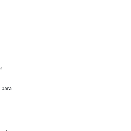
os
s para