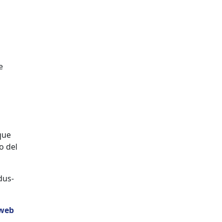
e
 que
o del
dus­
 web