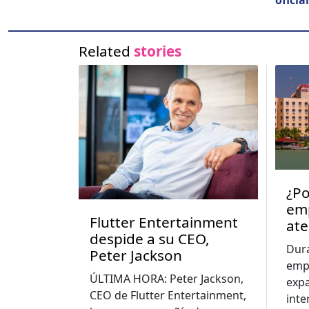
ofi­cial
Related
stories
¿Po
emp
Flutter Entertainment
ate
despide a su CEO,
eco
Dur
Peter Jackson
emp
ÚLTIMA HORA: Peter Jackson,
exp
CEO de Flutter Entertainment,
inte