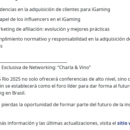
­den­cias en la adquisi­ción de clientes para iGam­ing
papel de los influ­encers en el iGam­ing
ket­ing de afil­iación: evolu­ción y mejores prác­ti­cas
lim­ien­to nor­ma­ti­vo y respon­s­abil­i­dad en la adquisi­ción d
es
_________________________________
Exclu­si­va de Net­work­ing: “Char­la & Vino”
 Rio 2025 no solo ofre­cerá con­fer­en­cias de alto niv­el, sino
én se estable­cerá como el foro líder para dar for­ma al futur
ng en Brasil.
 pier­das la opor­tu­nidad de for­mar parte del futuro de la in
s infor­ma­ción y las últi­mas actu­al­iza­ciones, visi­ta el
sitio