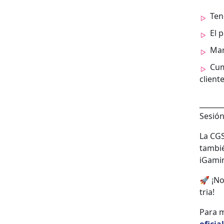
Ten
El 
Mar­
Cump
client
_______
Sesión 
La CGS
tam­bi
iGam­i
🚀 ¡No
tria!
Para má