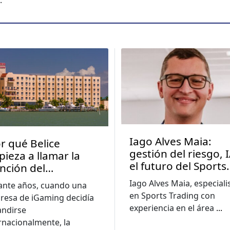
.
Iago Alves Maia:
r qué Belice
gestión del riesgo, I
ieza a llamar la
el futuro del Sports
nción del
Trading en
sistema iGaming?
Iago Alves Maia, especiali
ante años, cuando una
Latinoamérica
en Sports Trading con
resa de iGaming decidía
experiencia en el área
...
andirse
rnacionalmente, la