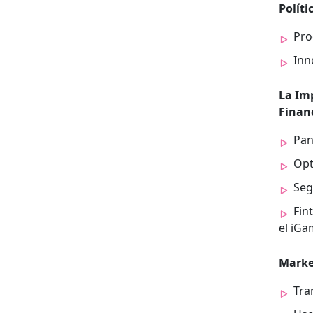
Políti
Pro
Inno
La Imp
Financ
Pan
Opt
Seg
Fin­
el iGa
Mar­ke
Tran