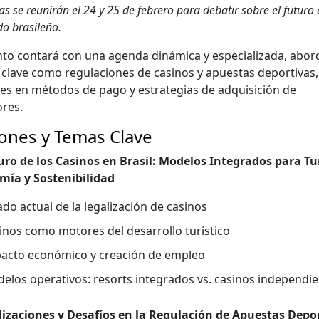
as se reunirán el 24 y 25 de febrero para debatir sobre el futuro 
do brasileño.
n­to con­tará con una agen­da dinámi­ca y espe­cial­iza­da, abor
clave como reg­u­la­ciones de casi­nos y apues­tas deporti­vas,
nes en méto­dos de pago y estrate­gias de adquisi­ción de
res.
ones y Temas Clave
uro de los Casi­nos en Brasil: Mod­e­los Inte­gra­dos para Tur
ía y Sosteni­bil­i­dad
­do actu­al de la legal­ización de casi­nos
i­nos como motores del desar­rol­lo turís­ti­co
acto económi­co y creación de empleo
e­los oper­a­tivos: resorts inte­gra­dos vs. casi­nos inde­pen­di­
l­iza­ciones y Desafíos en la Reg­u­lación de Apues­tas Depor