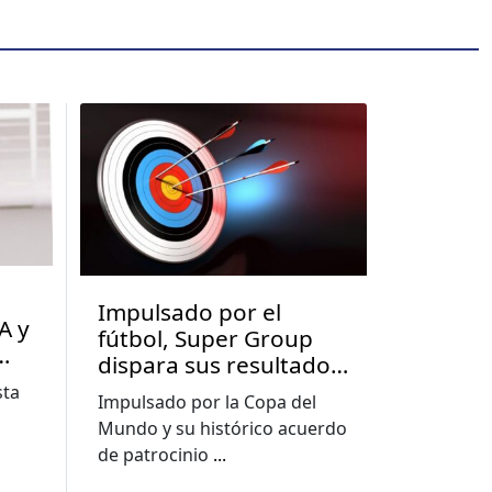
Impulsado por el
A y
fútbol, Super Group
dispara sus resultados
en el segundo
sta
Impulsado por la Copa del
trimestre y mejora sus
Mundo y su histórico acuerdo
previsiones para 2026
de patrocinio
...