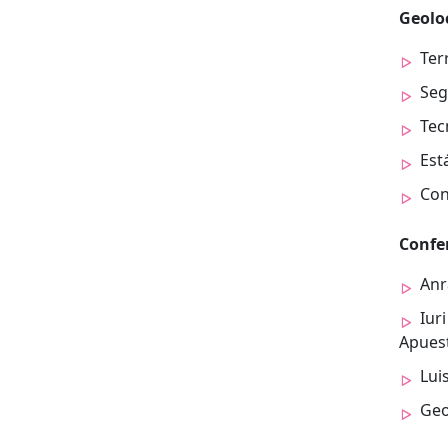
Geolo­c
Ter­
Segu
Tec
Está
Con­
Con­fe
Anr
Iuri
Apues­
Lui
Geo