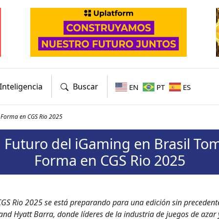
Inteligencia
Buscar
EN
PT
ES
a Forma en CGS Rio 2025
l Futuro del iGaming en Brasil To
Forma en CGS Rio 2025
CGS Rio 2025 se está preparan­do para una edi­ción sin prece­dent
nd Hyatt Bar­ra, donde líderes de la indus­tria de jue­gos de azar 