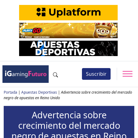
Suscribir
Portada
|
Apuestas Deportivas
|
Advertencia sobre crecimiento del mercado
negro de apuestas en Reino Unido
Advertencia sobre
crecimiento del mercado
negro de apuestas en Reino