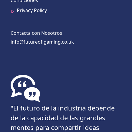
Condiciones
Privacy Policy
Contacta con Nosotros
info@futureofigaming.co.uk
"El futuro de la industria depende
de la capacidad de las grandes
mentes para compartir ideas