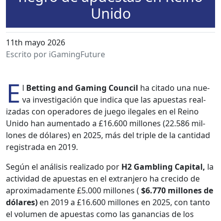
Unido
11th mayo 2026
Escrito por iGamingFuture
E
l
Bet­ting and Gam­ing Coun­cil
ha cita­do una nue­
va inves­ti­gación que indi­ca que las apues­tas real­
izadas con oper­adores de juego ile­gales en el Reino
Unido han aumen­ta­do a £16.600 mil­lones (22.586 mil­
lones de dólares) en 2025, más del triple de la can­ti­dad
reg­istra­da en 2019.
Según el análi­sis real­iza­do por
H2 Gam­bling Cap­i­tal,
la
activi­dad de apues­tas en el extran­jero ha cre­ci­do de
aprox­i­mada­mente £5.000 mil­lones (
$6.770 mil­lones de
dólares)
en 2019 a £16.600 mil­lones en 2025, con tan­to
el vol­u­men de apues­tas como las ganan­cias de los