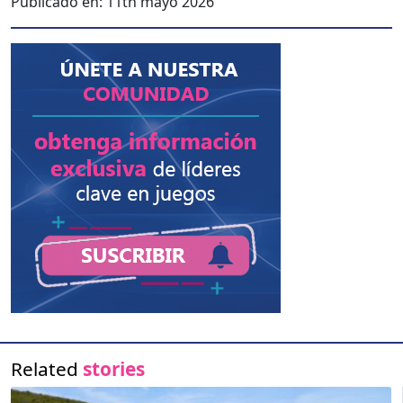
Publicado en:
11th mayo 2026
Related
stories